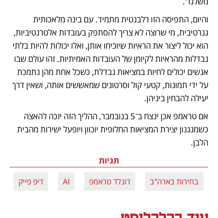
משלנו".
והיום, התפיסה הזו רלבנטית מתמיד. עם בינה מלאכותית 
גנרטיבית, מי שרוצה לא צריך להסתפק בעובדות אלטרנטיביות, 
הוא יכול ליצור את הראיות שיוכיחו אותן, ואלו יכולות להיות בלתי 
נבדלות מהראיות לקיומן של העובדות האמיתיות. זהו עולם שבו 
אנשים יכולים לחיות במציאות נבדלת, כשכל אחת מהן נתמכת 
על ידי תמונות, קטעי קול וסרטונים שמאששים אותה, ושאין דרך 
יעילה להבחין ביניהן.
אם טראמפ אכן ינצח ב־5 בנובמבר, ההליך הזה יזכה להאצה 
כשמנגנון יצירת המציאות החלופית יוכוון ויופעל ישירות מהבית 
הלבן.
תגיות
בחירות בארה"ב
דונלד טראמפ
AI
דיפ פייק
עוד בכלכליסט