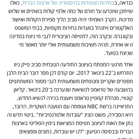
כנראה, ב
בחירות הצמודות בהיסטוריה של ארצות הברית
. כאלו 
שייתכן שיוכרעו על חודם של כמה אלפי קולות בשתיים או שלוש 
מדינות. הקרב האמיתי יהיה סביב הליך ספירת הקולות ואישור 
האלקטורים ויתנהל בוועדות בחירות מקומיות, בבתי המשפט 
ובקונגרס. ובקרב הזה, לתפיסה הציבורית לגבי מי ניצח במדינה 
זו או אחרת, תהיה חשיבות משמעותית אולי יותר מאשר מי 
שניצח בפועל.
אחד מרגעי המפתח בעיצוב התודעה הנוכחית סביב פייק ניוז 
התרחש ב־22 בינואר 2017. יום קודם לכן מסר דובר הבית הלבן 
מספרים שקריים ומנופחים משמעותית לגבי מספר המשתתפים 
בהשבעה של טראמפ לנשיאות שנערכה ב־20 בינואר. קליאן 
קונוויי, מנהלת קמפיין טראמפ ויועצת בכירה לנשיא החדש, 
התראיינה ברשת NBC ועומתה עם הטענה השקרית. הדובר, 
היא הסבירה, פשוט הציג "עובדות אלטרנטיביות". ביטוי חדש זה 
נתן את האות לעיצוב תפיסת המציאות בימין הפוליטי בארצות 
הברית ובבסיסה הטיעון: "לנו יש עובדות, נתונים וממצאים 