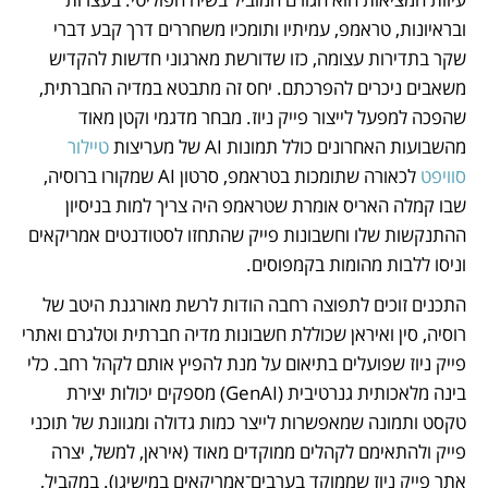
ובראיונות, טראמפ, עמיתיו ותומכיו משחררים דרך קבע דברי 
שקר בתדירות עצומה, כזו שדורשת מארגוני חדשות להקדיש 
משאבים ניכרים להפרכתם. יחס זה מתבטא במדיה החברתית, 
שהפכה למפעל לייצור פייק ניוז. מבחר מדגמי וקטן מאוד 
מהשבועות האחרונים כולל תמונות AI של מעריצות 
טיילור 
סוויפט
 לכאורה שתומכות בטראמפ, סרטון AI שמקורו ברוסיה, 
שבו קמלה האריס אומרת שטראמפ היה צריך למות בניסיון 
ההתנקשות שלו וחשבונות פייק שהתחזו לסטודנטים אמריקאים 
וניסו ללבות מהומות בקמפוסים.
התכנים זוכים לתפוצה רחבה הודות לרשת מאורגנת היטב של 
רוסיה, סין ואיראן שכוללת חשבונות מדיה חברתית וטלגרם ואתרי 
פייק ניוז שפועלים בתיאום על מנת להפיץ אותם לקהל רחב. כלי 
בינה מלאכותית גנרטיבית (GenAI) מספקים יכולות יצירת 
טקסט ותמונה שמאפשרות לייצר כמות גדולה ומגוונת של תוכני 
פייק ולהתאימם לקהלים ממוקדים מאוד (איראן, למשל, יצרה 
אתר פייק ניוז שממוקד בערבים־אמריקאים במישיגן). במקביל, 