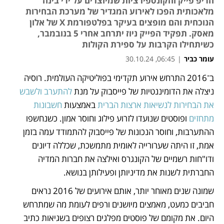
הדיפ פייק והקונספירציות שמיוצרים על ידי בינה
מלאכותית הפכו לאירוע המגדיר של מערכת הבחירות
הנוכחית והם מופצים בעיקר בפלטפורמת X של אלון
מאסק. תפקיד הפייק ניוז יתרחב אחרי 5 בנובמבר,
כשיתחילו הקרבות על ספירת הקולות
עומר כביר
|
06:45, 30.10.24
ב־2016 התרחש אירוע תקדימי בפוליטיקה העולמית. רוסיה 
נפתח בכרטיסייה חדשה
נפתח בכרטיסייה חדשה
נפתח בכרטיסייה חדשה
נפתח בכרטיסייה חדשה
נפתח בכרטיסייה חדשה
נפתח בכרטיסייה חדשה
נפתח בכרטיסייה חדשה
ניצלה את הדומיננטיות של פייסבוק על מנת 
להתערב ולשבש 
את הבחירות לנשיאות ארצות הברית
 באמצעות 
חשבונות 
מתחזים
 ופוסטים שנועדו לזרוע פילוג וחוסר אמון. כשנחשפו 
ההתערבות, וחוסר הנכונות של פייסבוק להתמודד עמה בזמן 
אמת, זו היתה שערורייה לאומית מתמשכת, שכללה דיונים 
ודו"חות רשמיים של הקונגרס ואילצה את חברות המדיה 
החברתית לשנות את מדיניותן ופעילותן בנושא.
שמונה שנים מאוחר יותר, אותם אירועים של 2016 נראים 
חביבים כמעט, מאמצים מיושנים ורפים לעומת מה שמתרחש 
היום. את מקומם של פוסטים מפלגים רצופים בשגיאות כתיב 