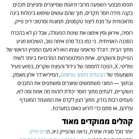
תפסו מבצעי השפעה מרובי זרועות שמייצרים ומפיצים תכנים 
בקנה מידה חסר תקדים, תוך שהם עושים שימוש ביכולות בינה 
מלאכותית על מנת ליצור טקסטים, תמונות וסרטוני דיפ פייק. 
רוסיה, איראן וסין אימצו את שיטת הפעולה, אבל הן לא בהכרח 
הסכנה האמיתית. כי כמו בכל סרט אימה טוב, השיבוש מגיע 
מתוך הבית: דונלד טראמפ עצמו הוא לא פעם המפיץ הראשי של 
הפייקים והשקרים. אחת הפלטפורמות המרכזיות ביותר לשיח 
פוליטי, X, הפכה לחממה של גידול והפצת שקרים, בסיוע פעיל 
משמעותי של 
הבעלים ותומך טראמפ
, המיליארדר אלון מאסק. 
ובתווך — המוני משתמשים שיוצרים ומשתפים את התכנים 
השקריים, לעתים מתוך חוסר יכולת לזהות מה אמת ומה לא, 
פעמים רבות בזדון, מתוך רצון לקדם את המועמד המועדף 
עליהם, או סתם כדי לזרוע כאוס במערכת. 
קהלים ממוקדים מאוד
יותר מכל סוגיה אחרת, נראה שהפייק ניוז, ה
דיפ פייק