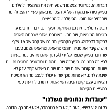
חברות הטכנולוגיה צמצמו משמעותית את מאמציהן להילחם 
בפייק ניוז (או במקרה של X, הצטרפו באופן פעיל להפצתו), מה 
שהרחיב את חופש הפעולה של המפיצים.
הבינה המלאכותית גם משחקת תפקיד נבזי במיוחד בערעור 
תפיסת המציאות, שהומחש באוגוסט. אחרי שנחתה האריס 
לביקור בדטרויט, הפיץ הקמפיין תמונה של קהל של 15 אלף 
איש שקיבל את פניה. תומכי טראמפ, וטראמפ עצמו, טענו 
שמדובר בפייק שנוצר על ידי AI, תוך שהם מזהים כמה בעיות 
לכאורה בתמונה. העובדה שהיו תמונות וסרטונים נוספים מזוויות 
שונות וממקורות שונים שהוכיחו שהיה באירוע קהל ענק לא 
שינתה להם. לא פחות מכך שהיא יכולה לעצב מחדש תפיסת 
מציאות, עצם קיום הבינה המלאכותית תורם לזריעת ספק 
במציאות הקיימת.
"עובדות ונתונים משלנו"
כל זה יגיע לשיא, כאמור, לא ב־5 בנובמבר, אלא אחר כך. מדובר, 