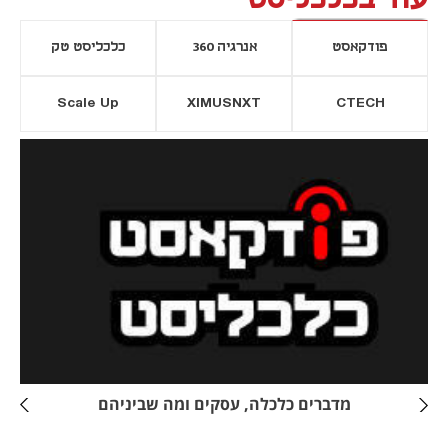
פודקאסט
אנרגיה 360
כלכליסט טק
Scale Up
XIMUSNXT
CTECH
יסייה חדשה
נפתח בכרטיסייה חדשה
מדברים כלכלה, עסקים ומה שביניהם