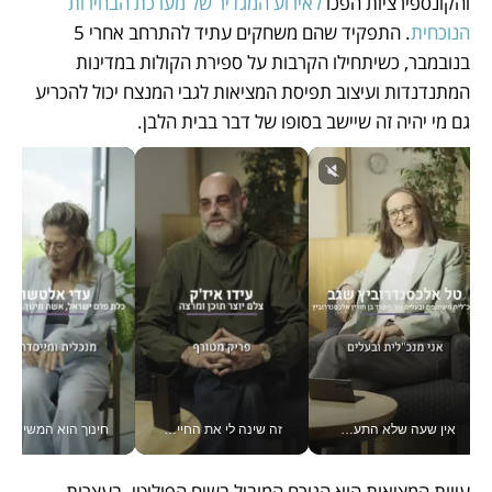
והקונספירציות הפכו 
לאירוע המגדיר של מערכת הבחירות 
הנוכחית
. התפקיד שהם משחקים עתיד להתרחב אחרי 5 
בנובמבר, כשיתחילו הקרבות על ספירת הקולות במדינות 
המתנדנדות ועיצוב תפיסת המציאות לגבי המנצח יכול להכריע 
גם מי יהיה זה שיישב בסופו של דבר בבית הלבן.
אין שעה שלא התעסקתי במשבר - טל אלכסנדרוביץ’ שגב מנהלת משברים תקשורתיים מכל מקום עם ה- Galaxy Z Fold8 Ultra שלה_v
זה שינה לי את החיים: איך עידו איז'ק הופך את הסמארטפון לכלי צילום מקצועי_v
חינוך הוא המש
עיוות המציאות הוא הגורם המוביל בשיח הפוליטי. בעצרות 