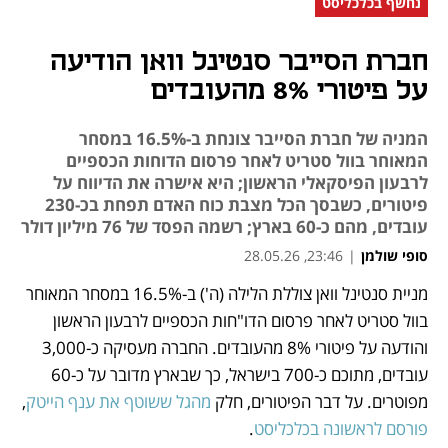
נחשף בכלכליסט
חברת הסייבר סנטינל וואן הודיעה
על פיטורי 8% מהעובדים
המניה של חברת הסייבר צונחת ב-16.5% במסחר
המאוחר בוול סטריט לאחר פרסום הדוחות הכספיים
לרבעון הפיסקאלי הראשון; היא אישרה את הדיווח על
פיטורים, כשבסך הכל מצבת כוח האדם תפחת בכ-230
עובדים, מהם כ-60 בארץ; רשמה הפסד של 76 מיליון דולר
סופי שולמן
|
23:46, 28.05.26
מניית סנטינל וואן צוללת הלילה (ה') ב-16.5% במסחר המאוחר 
נפתח בכרטיסייה חדשה
נפתח בכרטיסייה חדשה
נפתח בכרטיסייה חדשה
בוול סטריט לאחר פרסום הדו"חות הכספיים לרבעון הראשון 
והודעה על פיטורי 8% מהעובדים. החברה מעסיקה כ-3,000 
עובדים, מתוכם כ-700 בישראל, כך שבארץ מדובר על כ-60 
מפוטרים. על דבר הפיטורים, חלק 
מהגל ששוטף את ענף הייטק
, 
פורסם לראשונה בכלכליסט
.