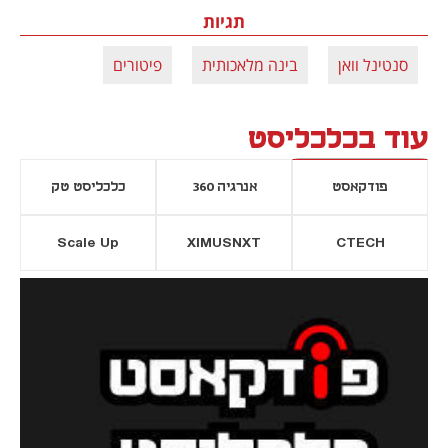
תגיות
סנטינל וואן
בינה מלאכותית
פיטורים
עוד בכלכליסט
פודקאסט
אנרגיה 360
כלכליסט טק
Scale Up
XIMUSNXT
CTECH
יסייה חדשה
נפתח בכרטיסייה חדשה