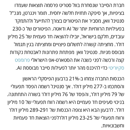
חברת הסייבר שנסחרת בוול סטריט פרסמה תוצאות שעמדו 
בציפיות, אך סיפקה תחזית חלשה יחסית. תומר וינגרטן, מנכ"ל 
סנטינל וואן, מסביר את הפיטורים בצורך להתייעל ולהתמקד 
בפעילויות הרווחיות יותר של AI ודאטה. הפיטורים של כ-230 
עובדים, חלקם בישראל, יובילו להוצאה חד פעמית של 25 מיליון 
דולר. מחציתה קשורה לתשלום פיצויים ומחציתה בגין תגמול 
מבוסס מניות. סנטינל וואן  מפתחת פתרונות לאבטחת נקודות 
קצה ורכשה לפני כשנה את הסטארט-אפ הישראלי 
פרומפט 
סקיוריטי
 כדי להיכנס מהר יותר לפעילות סייבר מבוססת AI. 
הכנסות החברה צמחו ב-21% ברבעון הפיסקלי הראשון 
והסתכמו ב-277 מיליון דולר. אך סנטינל רשמה הפסד תפעולי 
של 79 מיליון דולר, והפסד של 76 מיליון דולר בשורה התחתונה. 
בניכוי סעיפים חד פעמיים היא רשמה רווח תפעולי של 10 מיליון 
דולר. לרבעון הבא היא צופה הכנסות של 289-291 מיליון דולר 
ורווח תפעולי של 23-25 מיליון דולרלפני הוצאות חד פעמיות 
וחשבונאיות. 