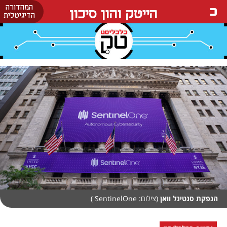
המהדורה
הייטק והון סיכון
הדיגיטלית
הנפקת סנטינל וואן
(צילום: SentinelOne )