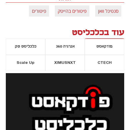
סנטינל וואן
פיטורים בהייטק
פיטורים
עוד בכלכליסט
פודקאסט
אנרגיה 360
כלכליסט טק
Scale Up
XIMUSNXT
CTECH
יסייה חדשה
נפתח בכרטיסייה חדשה