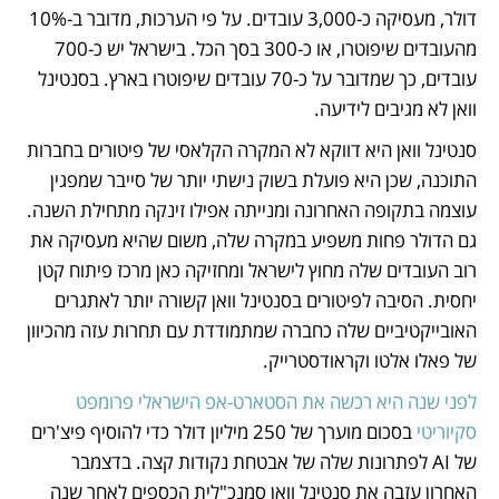
דולר, מעסיקה כ-3,000 עובדים. על פי הערכות, מדובר ב-10% 
מהעובדים שיפוטרו, או כ-300 בסך הכל. בישראל יש כ-700 
עובדים, כך שמדובר על כ-70 עובדים שיפוטרו בארץ. בסנטינל 
וואן לא מגיבים לידיעה. 
סנטינל וואן היא דווקא לא המקרה הקלאסי של פיטורים בחברות 
התוכנה, שכן היא פועלת בשוק נישתי יותר של סייבר שמפגין 
עוצמה בתקופה האחרונה ומנייתה אפילו זינקה מתחילת השנה. 
גם הדולר פחות משפיע במקרה שלה, משום שהיא מעסיקה את 
רוב העובדים שלה מחוץ לישראל ומחזיקה כאן מרכז פיתוח קטן 
יחסית. הסיבה לפיטורים בסנטינל וואן קשורה יותר לאתגרים 
האובייקטיביים שלה כחברה שמתמודדת עם תחרות עזה מהכיוון 
של פאלו אלטו וקראודסטרייק. 
לפני שנה היא רכשה את הסטארט-אפ הישראלי פרומפט 
סקיוריטי 
בסכום מוערך של 250 מיליון דולר כדי להוסיף פיצ'רים 
של AI לפתרונות שלה של אבטחת נקודות קצה. בדצמבר 
האחרון עזבה את סנטינל וואן סמנכ"לית הכספים לאחר שנה 