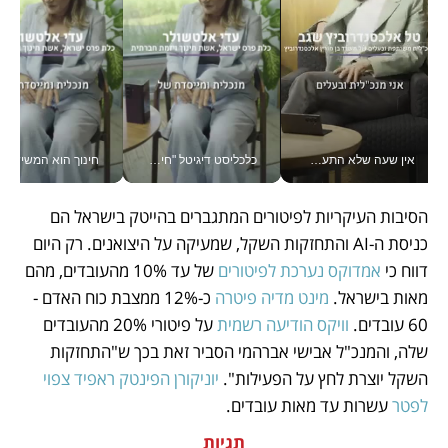
אין שעה שלא התעסקתי במשבר - טל אלכסנדרוביץ’ שגב מנהלת משברים תקשורתיים מכל מקום עם ה- Galaxy Z Fold8 Ultra שלה_v
כלכליסט דיגיטל "חינוך הוא המשימה של החיים שלי"_v
חינוך הוא המש
הסיבות העיקריות לפיטורים המתגברים בהייטק בישראל הם 
כניסת ה-AI והתחזקות השקל, שמעיקה על היצואנים. רק היום 
דווח כי 
אמדוקס נערכת לפיטורים 
של עד 10% מהעובדים, מהם 
מאות בישראל. 
מינט מדיה פיטרה
 כ-12% ממצבת כוח האדם - 
60 עובדים. 
וויקס הודיעה רשמית
 על פיטורי 20% מהעובדים 
שלה, והמנכ"ל אבישי אברהמי הסביר זאת בכך ש"התחזקות 
השקל יוצרת לחץ על הפעילות". 
יוניקורן הפינטק ראפיד צפוי 
לפטר
 עשרות עד מאות עובדים.
תגיות