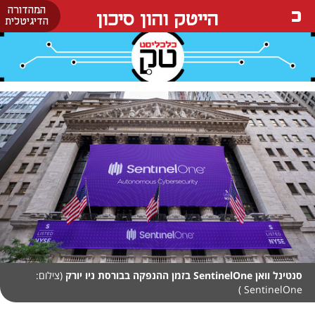
המהדורה
הייטק והון סיכון
הדיגיטלית
סנטינל וואן SentinelOne בזמן ההנפקה בבורסת ניו יורק
(צילום:
SentinelOne )