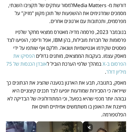
דורשת מ- Media Mattersלמסור עותקים של תקציבו השנתי, 
מסמכים שמדגימים את ההשפעות של תוכן מקוון "מזיק" על 
מפרסמים, ותכתובות עם ארגונים אחרים. 
בנובמבר 2023, פרסמה מדיה מאטרס ממצאי מחקר שלפיו 
פרסומות של חברות מובילות, בהן IBM, אפל ודיסני, הופיעו לצד 
פוסטים שקידמו אנטישמיות ושנאה. חלקם אף שותפו על ידי 
מאסק עצמו. בעקבות הממצאים, מותגים גדולים 
הפסיקו את 
הפרסום ב-X
 במהלך שלפי הערכת הוביל ל
אובדן הכנסות של 75 
מיליון דולר
. 
מאסק, בתגובה, תבע את הארגון בטענה שהציג את הנתונים כך 
שייראה כי הסבירות שמודעות יופיעו לצד תכנים קיצוניים היא 
גבוהה יותר מכפי שהיא בפועל, וכי המתודולוגיה של הבדיקה לא 
מייצגת את האופן בו משתמשים אמיתיים חווים את 
הפלטפורמה.