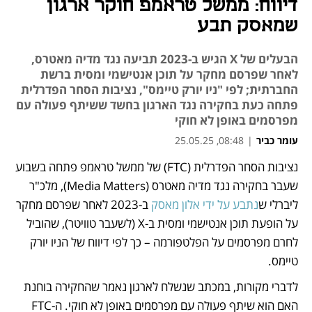
דיווח: ממשל טראמפ חוקר ארגון
שמאסק תבע
הבעלים של X הגיש ב-2023 תביעה נגד מדיה מאטרס,
לאחר שפרסם מחקר על תוכן אנטישמי ומסית ברשת
החברתית; לפי "ניו יורק טיימס", נציבות הסחר הפדרלית
פתחה כעת בחקירה נגד הארגון בחשד ששיתף פעולה עם
מפרסמים באופן לא חוקי
עומר כביר
|
08:48, 25.05.25
נציבות הסחר הפדרלית (FTC) של ממשל טראמפ פתחה בשבוע 
נפתח בכרטיסייה חדשה
נפתח בכרטיסייה חדשה
נפתח בכרטיסייה חדשה
שעבר בחקירה נגד מדיה מאטרס (Media Matters), מלכ"ר 
ליברלי ש
נתבע על ידי אלון מאסק
 ב-2023 לאחר שפרסם מחקר 
על הופעת תוכן אנטישמי ומסית ב-X (לשעבר טוויטר), שהוביל 
לחרם מפרסמים על הפלטפורמה – כך לפי דיווח של הניו יורק 
טיימס. 
לדברי מקורות, במכתב שנשלח לארגון נאמר שהחקירה בוחנת 
האם הוא שיתף פעולה עם מפרסמים באופן לא חוקי. ה-FTC 