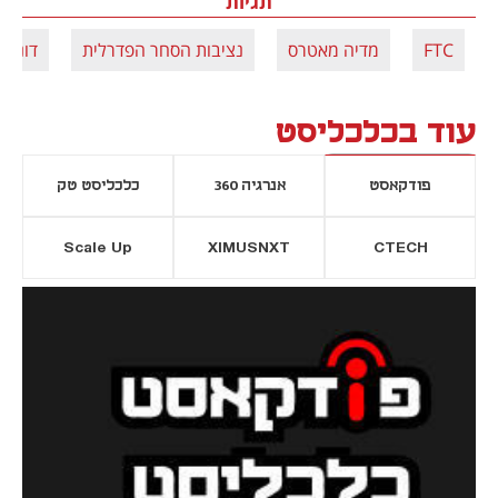
תגיות
FTC
מדיה מאטרס
נציבות הסחר הפדרלית
דונלד
עוד בכלכליסט
פודקאסט
אנרגיה 360
כלכליסט טק
Scale Up
XIMUSNXT
CTECH
יסייה חדשה
נפתח בכרטיסייה חדשה