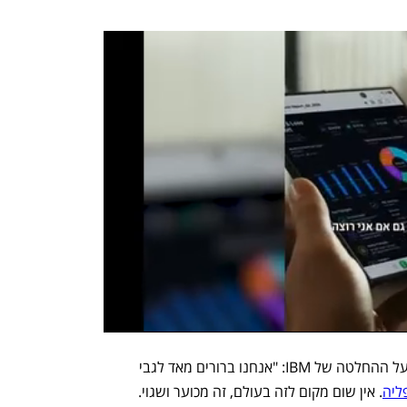
מנכ"לית X לינדה יקארינו מסרה בתגובה על ההחלטה של IBM: "אנחנו ברורים מאד לגבי 
ליה
. אין שום מקום לזה בעולם, זה מכוער ושגוי. 