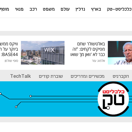
כלכליסט-טק
בארץ
נדל"ן
עולם
משפט
רכב
פנאי
מוסף
באלטשולר שחם
וויקס ממש
מפיקים לקחים: "זה
ביוקר על ר
כבר לא 'וואן מן' שואו
44
של גילעד"
אלמוג עזר
סופי שולמן
מיליון דולר
הקברניט
מכשירים ומדריכים
שוברת קודים
TechTalk