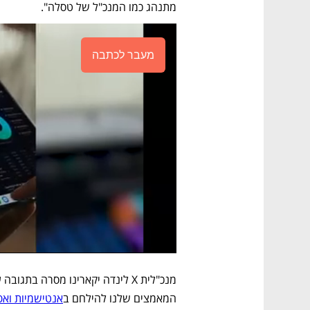
מתנהג כמו המנכ"ל של טסלה". 
מעבר לכתבה
המאמצים שלנו להילחם ב
אנטישמיות ואפ