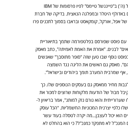
ההחלטה התקבלה בעקבות פרסום אתמול (ה') ב"פייננשל טיימס" לפיו פרסומות של IBM 
הופיעו בפלטפורמה לצד פוסטים התומכים באדולף היטלר ובמפלגה הנאצית. בדיקה של חברת 
המחקר מדיה מאטרס מצאה גם פרסומים של אפל, אורקל, קומקאסט ובראבו בסמוך לתכנים פרו 
קודם לכן עורר מאסק שערורייה כשהסכים עם פוסט שפורסם בפלטפורמה שתמך בתיאוריית 
קונספירציה אנטישמית לפיה יהודים "שונאים" לבנים. "אמרת את האמת לאמיתה", כתב מאסק 
בתגובה לפוסט. הוא הוסיף שמן למדורה בפוסט נוסף שבו טען שזה "סופר מתוסבך" שאנשים 
לבנים "לא מורשים להיות גאים בגזע שלהם". מאסק גם האשים את הליגה נגד השמצה 
 אף שמרבית המערב תומך ביהודים ובישראל". 
ההתבטאויות השנויות במחלוקת עלולות לגבות מחיר ממאסק גם בעסקים הנוספים שלו. כך 
למשל, יועץ ההשקעות רוס גרבר אמר כי קיבל מבול של הודעות מלקוחות שרוצים למכור את 
רורייתית והוא גורם נזק למותג", אמר בריאיון ל-
CNBC. לדבריו, מאסק נטש את האחריות שלו כלפי יצרנית המכוניות החשמליות. "הכל עוסק 
בטוויטר ובמה שהוא יכול לצייץ וכמה אנשים הוא יכול לעצבן...מה יקרה לטסלה בעוד עשר 
שנים, האם הם יעמדו במשימה שלהם אם המנכ"ל לא מתפקד כמנכ"ל? כי הוא בהחלט לא 