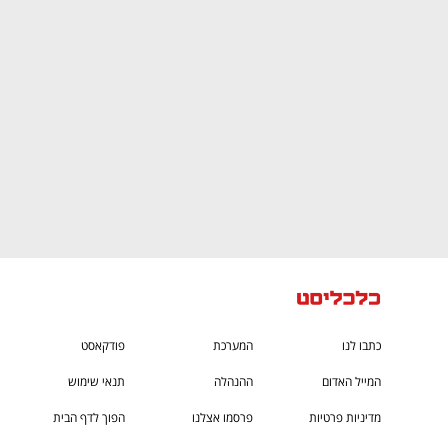
CTech – the
הבית של ההייטק הישראלי
כתבו לנו
המערכת
פודקאסט
המייל האדום
ההנהלה
תנאי שימוש
מדיניות פרטיות
פרסמו אצלנו
הפוך לדף הבית