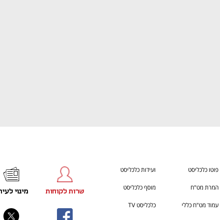
ענף במתח גבוה
מדברים כלכלה, עסקים ומה שב
פוטו כלכליסט
ועידות כלכליסט
המרת מט"ח
מוסף כלכליסט
שרות לקוחות
מינוי לעית
עמוד מט"ח כללי
כלכליסט TV