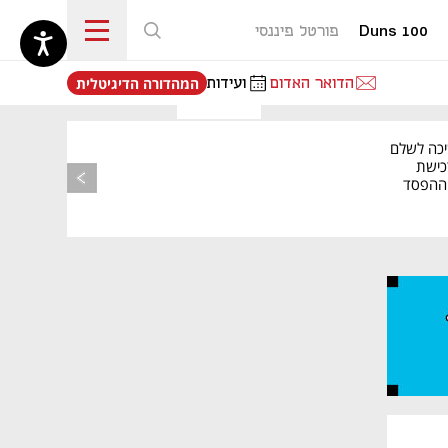
Duns 100
פורטל פיננסי
נפתח בכרטיסייה חדשה
הדואר האדום
ועידות
המהדורה הדיגיטלית
יכה לשלם
כישת
BASE: ההפסד
הרבעוני זינק ל-76