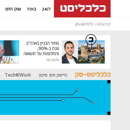
24/7
באזז
שוק ההון
דף הבית
כלכליסט-טק
מחיר הבניין בארה"ב
צנח ב-90%,
כלכליסט
דיגיטל
והחלומות על תשואה
גבוהה התנפצו
אלמוג עזר
כלכליסט-טק
הייטק והון סיכון
Tech@Work