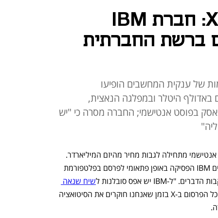
האנטישמיות ב-X: חברת IBM
 ברשת החברתית
 של ענקית המחשבים הופיעו
 באדולף היטלר ובמפלגה הנאצית,
סק בפוסט אנטישמי; החברה מסרה כי "יש
יה"
שערוריית התמיכה של אלון מאסק בפוסט אנטישמי מתחילה לגבות מחיר מהיזם המיליארדר. 
באתר מרקט ווץ' דיווחו כי ענקית המחשבים IBM הפסיקה באופן פתאומי לפרסם בפלטפורמת 
שיח שנאה 
 והפסקנו לאלתר את ההוצאות על כל הפרסום ב-X בזמן שאנחנו חוקרים את הסיטואציה 
. 