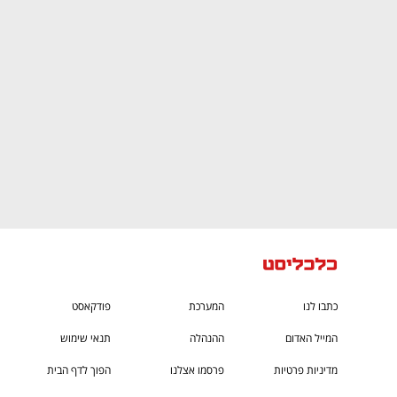
CTech – the
הבית של ההייטק הישראלי
כתבו לנו
המערכת
פודקאסט
המייל האדום
ההנהלה
תנאי שימוש
מדיניות פרטיות
פרסמו אצלנו
הפוך לדף הבית