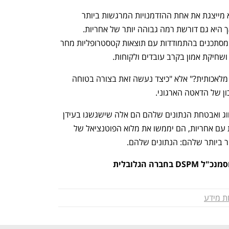
בינה מלאכותית אינה האויב. למעשה, היא מייצגת את אחת ההזדמנויות המרגשות ביותר 
לחדשנות שראינו בעשורים האחרונים - אך היא גם דורשת רמה גבוהה יותר של אחריות. 
ארגונים שמתעלמים מניהול נתונים היום מסתכנים בהתמודדות עם תוצאות קטסטרופליות מחר 
 ושחיקת אמון בקרב עובדים ולקוחות.
השאלה כבר אינה "האם נוכל לאמץ בינה מלאכותית?" אלא "כיצד נעשה זאת בצורה בטוחה 
ון של הדאטה הארגוני.
ארגונים שמשקיעים בפתרונות למיפוי, סיווג ואבטחת הנתונים שלהם הם אלה שישגשגו בעידן 
הבינה המלאכותית. על ידי שילוב חדשנות עם אחריות, הם יממשו את מלוא הפוטנציאל של 
ר ביותר שלהם: הנתונים שלהם.
נפתח בכרטיסייה חדשה
נפתח בכרטיסייה חדשה
רה הגלובלית
 מידע