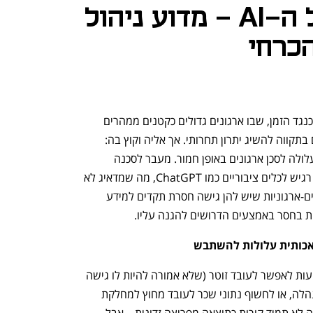
חרב הפיפיות של ה-AI - מדוע ניהול
הכרחי
בימים אלה נדמה שהעולם נמצא במירוץ כנגד הזמן, שבו ארגונים גדולים כקטנים ממהרים 
לשלב פתרונות בינה מלאכותית בעסקיהם בתקווה להשיג יתרון תחרותי. אך אליה וקוץ בה: 
הטמעה מהירה מדי ללא הכנה מתאימה עלולה לסכן ארגונים באופן חמור. מעבר לסכנה 
המוכרת של עובדים שעשויים להזין מידע רגיש לכלים ציבוריים כמו ChatGPT, מה שמדאיג לא 
פחות הן מערכות הבינה המלאכותית הפנים-ארגוניות שיש להן גישה חסרת תקדים למידע 
ות בחסר באמצעים הדרושים להגנה עליו.
לאכותית עלולות להשתבש
חשבו על זה: כלי AI פנים-ארגוני עלול בטעות לאפשר לעובד זוטר (שלא אמורה להיות לו גישה 
לכך) לצפות בדו"חות פיננסיים ברמת ההנהלה, או לחשוף נתוני שכר לעובד מחוץ למחלקת 