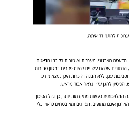
 ערוכות להתמודד איתה.
בלב כל הסוגיות האלה נמצאים הנתונים – הדאטה הארגוני. מערכות AI טובות רק כמו הדאטה 
שאיתו הן מתקשרות, ועבור ארגונים רבים, הנתונים שלהם עשויים להיות פזורים במגוון סביבות 
- מערכות ארגוניות ישנות, כוננים אישיים, וסביבות ענן. ללא הבנה והיכרות היכן נמצא מידע 
, הניסיון להגן עליו נראה אבוד מראש.
וכאן טמונה האירוניה: ככל שמערכות הבינה המלאכותית נעשות מתקדמות יותר, כך גדל הסיכון 
הנובע מנתונים בלתי מנוהלים. אם נתוני הארגון אינם ממופים, מסווגים ומאובטחים כראוי, כלי 