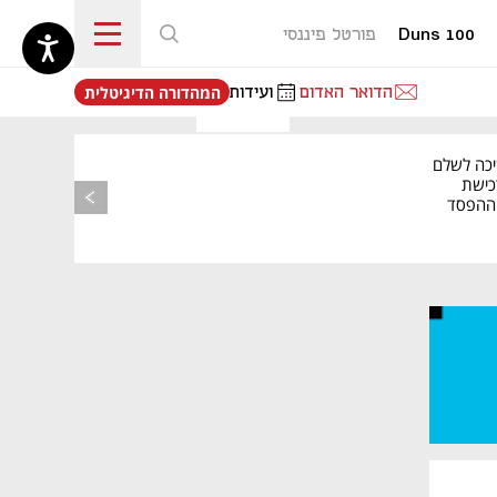
Duns 100
פורטל פיננסי
נפתח בכרטיסייה חדשה
הדואר האדום
ועידות
המהדורה הדיגיטלית
יכה לשלם
כישת
BASE: ההפסד
הרבעוני זינק ל-76