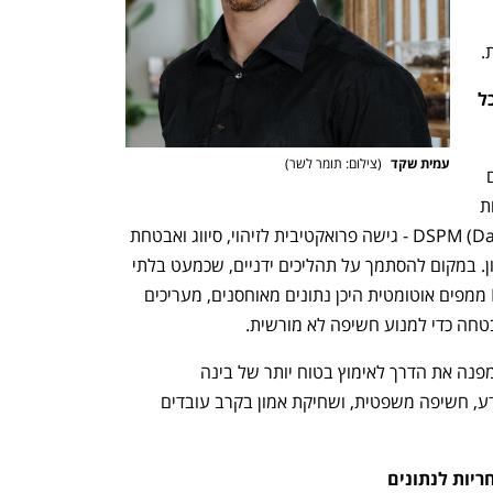
.
מכאוס לשליטה: הפתרון הטכנולוגי שכל 
עמית שקד 
(
צילום: תומר לשר
)
ארגונים בכל התעשיות כבר מתמודדים עם 
אתגר ניהול הנתונים זה באמצעות פתרונות 
DSPM (Data Security Posture Management) - גישה פרואקטיבית לזיהוי, סיווג ואבטחת 
מידע רגיש בכל מרחב הנתונים של הארגון. במקום להסתמך על תהליכים ידניים, שכמעט בלתי 
אפשרי לבצע בזמן סביר, פתרונות DSPM ממפים אוטומטית היכן נתונים מאוחסנים, מעריכים 
טחה כדי למנוע חשיפה לא מורשית.
היתרונות ברורים: ניהול נתונים טוב יותר מפנה את הדרך לאימוץ בטוח יותר של בינה 
מלאכותית, מפחית סיכונים של דליפות מידע, חשיפה משפטית, ושחיקת אמון בקרב עובדים 
יות לנתונים