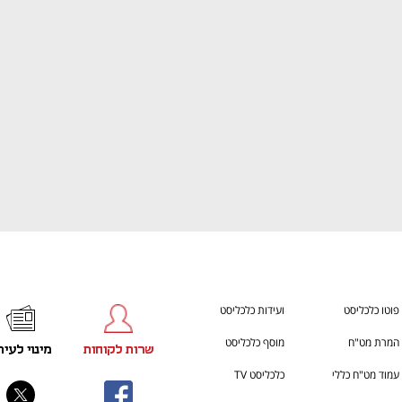
ענף במתח גבוה
מדברים כלכלה, עסקים ומה שב
פוטו כלכליסט
ועידות כלכליסט
המרת מט"ח
מוסף כלכליסט
שרות לקוחות
מינוי לעית
עמוד מט"ח כללי
כלכליסט TV