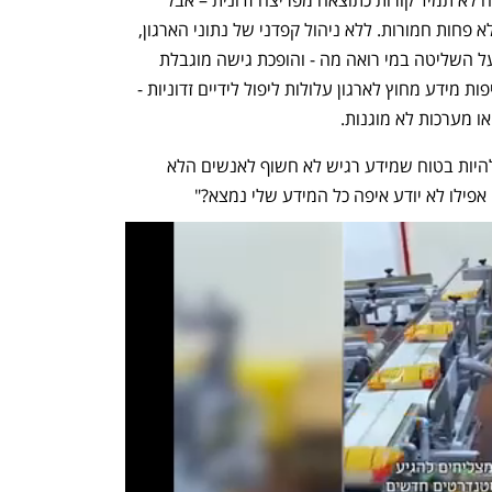
משאבי האנוש של החברה. פרצות אבטחה לא תמיד קורות כתוצאה מפריצה זדונית – אבל 
ההשלכות של פרצות כאלה יכולות להיות לא פחות חמורות. ללא ניהול קפדני של נתוני הארגון, 
בינה מלאכותית יכולה להקשות עוד יותר על השליטה במי רואה מה - והופכת גישה מוגבלת 
לחשיפה בלתי מכוונת של מידע רגיש. דליפות מידע מחוץ לארגון עלולות ליפול לידיים זדוניות - 
או מערכות לא מוגנות.
אחד מלקוחותיי שאל פעם, "איך אני יכול להיות בטוח שמידע רגיש לא חשוף לאנשים הלא 
 אפילו לא יודע איפה כל המידע שלי נמצא?"