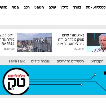
כלכליסט-טק
בארץ
נדל"ן
עולם
משפט
רכב
פנאי
מוסף
באלטשולר שחם
וויקס ממש
מפיקים לקחים: "זה
ביוקר על ר
כבר לא 'וואן מן' שואו
44
של גילעד"
אלמוג עזר
סופי שולמן
מיליון דולר
הקברניט
מכשירים ומדריכים
שוברת קודים
TechTalk