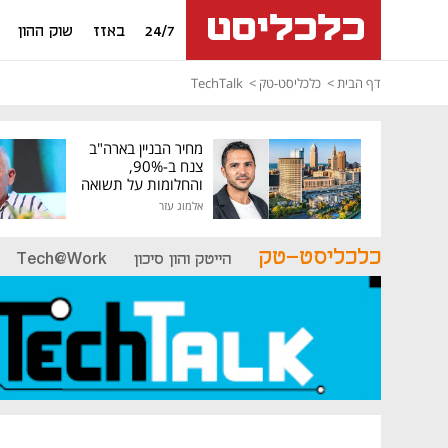
24/7
באזז
שוק ההון
דף הבית
כלכליסט-טק
TechTalk
מחיר הבניין בארה"ב
צנח ב-90%,
והחלומות על תשואה
גבוהה התנפצו
אלמוג עזר
כלכליסט-טק
הייטק והון סיכון
Tech@Work