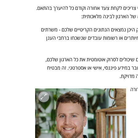
ארגונים שרוצים להטמיע AI באופן אחראי צריכים לקחת צעד אחורה וקודם כל להיערך בהתאם. 
של הארגון לבינה מלאכותית:
•	מיפוי וזיהוי נתונים רגישים: דעו בדיוק היכן נמצאים הנתונים הקריטיים שלכם - משרתים 
ישנים ועד תיקיות בענן. לדוגמה, קבצים מיותרים או רשומות עובדים שנשכחו ברחבי הענן 
•	סימון וסיווג אוטומטי: השתמשו בכלים שיכולים לסרוק אוטומטית את כל הארגון שלכם, 
ולתייג קבצים על פי רגישותם - בין אם מדובר במידע פיננסי, אישי או אסטרטגי. זה מבטיח 
 מדויקת.
•	בקרת גישה וניטור: קבעו מדיניות ברורה 