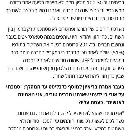
בביסים של 100-30 מיליון דולר. לא חייבים בליעה אחת גדולה. 
חמש רכישות בחצי שנה זה הרבה, ואנחנו נמשיך בקצב. לשם כך 
התכנסנו, אחרת הייתי פורשת לפנסיה".
מערכת היחסים של תורפז ופרוטרום לא מסתכמת רק בדמיון בין 
השתיים. כהן חזון ויהודאי היו שותפים בכמה סטארט־אפים בעבר 
ונחשבו חברים. ב־2017 פרוטרום רכשה את השליטה בתורפז 
(51%). אולם לאחר מכן התברר כי במקביל החברה היתה כבר 
במגעים להימכר ל־IFF, ושמונה חודשים לאחר שנמכרה 
לפרוטרום, תורפז נמכרה בחזרה לכהן חזון ושותפיה. הרושם היה 
שבין כהן חזון ליהודאי עבר חתול שחור.
בעבר אמרת בריאיון למוסף כלכליסט על המהלך: "סמכתי 
על אורי כי ידעתי שאנחנו חברים טובים. אני מאמינה 
לאנשים". כעסת עליו?
"אני מבינה שהוא לא היה יכול להגיד לנו את זה. גם אנחנו, 
כשהולכים לעשות רכישות, חותמים על הסכמי סודיות ולא 
משתפים במידע. אבל ברגע שקראתי ברשת שפרוטרום מנהלת 