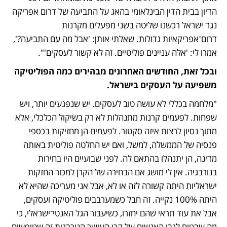
הדיון בבית הדין הבינלאומי בהאג על התביעה של דרום אפריקה 
נגד ישראל רכשנו שליטה בשני מפעלים מקרנות 
דרום־אפריקאיות גדולות. שאלתי אותן: 'אבל מה עם התביעה?', 
אמרו לי: 'אלה עניינים פוליטיים. זה לא קשור לעסקים'".
ובכל זאת, החודשים האחרונים מבהירים כמה הפוליטיקה 
משפיעה על העסקים בישראל. 
"מלחמה בכללי לא עושה טוב לעסקים. יש שנפגעים יותר, ויש 
שפחות. לפעמים קרנות מתנהלות לא רק בשיקול הכלכלי, אלא 
מתוך נסיון לרצות איזה סקטור. לפעמים הן מחזיקות בכספי 
פנסיה של הממשלה, למשל, ואם יש החלטה פוליטית באותה 
מדינה, הן יתנהלו בהתאם לה. לפני שבועיים היו בחירות 
בנורבגיה. אין לי מושג אם הבחירה של הקרן למכור החזקות 
ישראליות היתה קשורה לזה או לא, אבל אני מעריכה שהיא לא 
היתה 100% נקייה. זה חבל כשמערבבים פוליטיקה ועסקים, 
אבל את עוד תראי שהם יחזרו, כשיעבור הגל האנטי־ישראלי, כי 
מה שבטוח לגבי האנשים של קרן העושר הנורבגית זה שטיפשים 