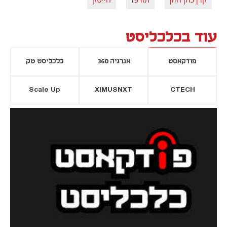
עוד בכלכליסט
פודקאסט
אנרגיה 360
כלכליסט טק
Scale Up
XIMUSNXT
CTECH
יסייה חדשה
נפתח בכרטיסייה חדשה