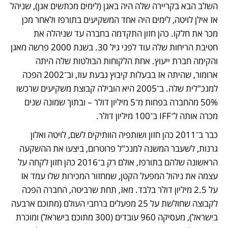
השלב הבא בקריירה שלה היה באגן (לימים מכתשים אגן), שניהל 
אז אילן לויטה, לימים היה אחד המשקיעים בתורפז ולאחר מכן 
מכר את חלקו. כהן חזון התקדמה בחברה עד שניהלה את 
חטיבת הריחות שלה עוד לפני גיל 30. בשנת 2000 פרשה מאגן 
והקימה חברת ייעוץ. אחת הלקוחות הבולטות שלה היתה 
ארומור, שהיתה אז בבעלות קיבוץ גבעת עוז, וב־2002 הפכה 
למנכ"לית שלה. ב־2005 היא הובילה קבוצת משקיעים שרכשו 
50% מהחברה בפחות מ־5 מיליון דולר – ובתוך שמונה שנים 
מכרה אותה ל־IFF ב־100 מיליון דולר.
כבר ב־2011 כהן חזון ושותפיה הוותיקים לשם, לויטה ואלון 
גרנות, לשעבר המשנה למנכ"ל פרוטרום, ביצעו את ההשקעה 
הראשונה שלהם בתורפז, אולם רק ב־2016 כהן חזון לקחה על 
עצמה את ניהול המפעל הקטן, שמחזור המכירות שלו עמד אז 
על 2.5 מיליון דולר בלבד. מאז, תחת שרביטה, החברה הפכה 
לקבוצה שחולשת על 25 מפעלים ברחבי העולם (מתוכם ארבעה 
בישראל), מעסיקה 960 עובדים (300 מתוכם בישראל) ומוכרת 