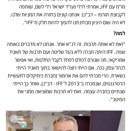
מו"מ עם IFF, אמרתי לרלי (עו"ד ישראל רלי לשם, שותפה 
לקבוצת תורפז – דב"נ): אנחנו קונים בחזרה את המניות שלנו. 
לא היה שום היגיון מבחינתנו להפוך להיות חלק מ־IFF".
למה?
"זאת לא אותה תרבות. זה דנ"א אחר. אנחנו לא מדברים באותה 
שפה. IFF היתה חברה ללא בעל שליטה ועם תרבות של תאגיד 
אמריקאי, מה שגורם לכולם לפחד לקבל החלטות, ואי אפשר 
לנהל עסק ככה. אם הייתי רוצה להישאר בתוך תאגיד הייתי 
נשארת. הרי מכרתי להם את ארומור (חברת כימיקלים לתעשיית 
הדטרגנטים, שנמכרה ב־2013 ל־IFF - דב"נ), ואחר כך הייתי 
שנתיים בחברה עצמה. זאת לא תרבות שמוציאה ממני את 
המיטב".