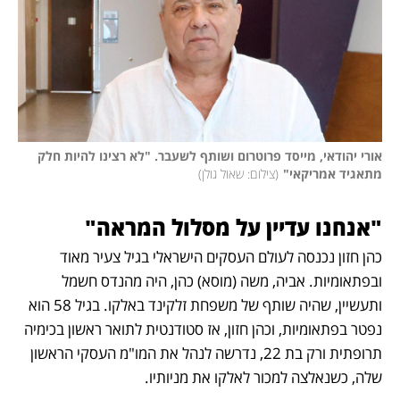
אורי יהודאי, מייסד פרוטרום ושותף לשעבר. "לא רצינו להיות חלק 
מתאגיד אמריקאי"
(
צילום: שאול גולן
)
"אנחנו עדיין על מסלול המראה"
כהן חזון נכנסה לעולם העסקים הישראלי בגיל צעיר מאוד 
ובפתאומיות. אביה, משה (מוסא) כהן, היה מהנדס חשמל 
ותעשיין, שהיה שותף של משפחת זלקינד באלקו. בגיל 58 הוא 
נפטר בפתאומיות, וכהן חזון, אז סטודנטית לתואר ראשון בכימיה 
תרופתית ורק בת 22, נדרשה לנהל את המו"מ העסקי הראשון 
שלה, כשנאלצה למכור לאלקו את מניותיו. 