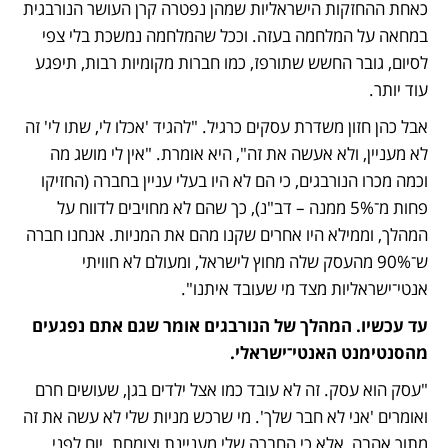
כאחת ההחזקות הישראליות שמהן נפטרה קרן העושר הנורבגית 
במחאה על המלחמה בעזה. וככל שהמלחמה נמשכת בלי צפי 
לסיום, גובר החשש שתורפז, כמו חברות מקומיות רבות, תיפגע 
עוד יותר. 
אבל כהן חזון משדרת עסקים כרגיל. "להגיד 'אכלו לי, שתו לי' זה 
לא מעניין, ולא אעשה את זה", היא אומרת. "אין לי מושג מה 
וכמה מכרו הנורבגים, כי הם לא היו בעלי עניין בחברה (החזיקו 
פחות מ־5% ממנה – דב"נ), כך שהם לא מחויבים לדווח על 
המהלך, וממילא היו אחרים שקנו מהם את המניות. אנחנו חברה 
ש־90% מהעסק שלה מחוץ לישראל, ומעולם לא חוויתי 
אנטי־ישראליות מצד מי שעובד איתנו". 
עד עכשיו. המהלך של הנורבגים אומר שגם אתם נפגעים 
מהסנטימנט האנטי־ישראלי.
"עסק הוא עסק. זה לא עובד כמו אצל ילדים בגן, שעושים חרם 
ואומרים 'אני לא חבר שלך'. מי שרכש מניות שלי לא עשה את זה 
מתוך אהבה, אלא כי החברה שלי מעניינת וצומחת. יום לפני 