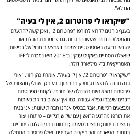
הם לא".
"שיקראו לי פרוטרום 2, אין לי בעיה"
בענף נוהגים לקרוא לתורפז "פרוטרום 2", ואכן קשה להתעלם 
מהמסלול הדומה שעשו החברות. גם פרוטרום בהובלת אורי 
יהודאי נודעה באסטרטגיית צמיחה באמצעות מבול של רכישות, 
שאצלה הסתיים באקזיט ענקי: ב־2018 היא נמכרה ל־IFF 
האמריקאית ב־7 מיליארד דולר.
"שיקראו לי 'פרוטרום 2', אין לי בעיה", אומרת כהן חזון. "אורי 
בנה חברה לתפארת, וחלק מהדמיון נובע מכך שחלק מהצוות של 
פרוטרום נמצא היום בהנהלה של תורפז. לקחתי מפרוטרום 
דברים שעבדו נפלא עבורה, כמו איך עושים בדיקת נאותות 
ומבצעים רכישות, אבל בבסיס אנחנו חברות שונות: אני בניתי 
את תורפז מהרגע הראשון עם שלוש רגליים – פיתוח וייצור 
תמציות ריחות; תמציות טעמים; ותחום חומרי הגלם הייחודיים 
בתחומי הפארמה והכימיקלים העדינים. ואילו פרוטרום התחילה 