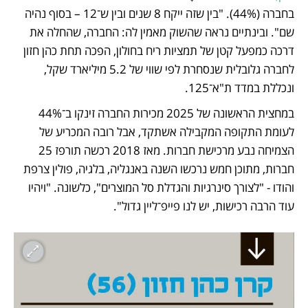
בחברה (44%). "בין שזה ייקח 8 שנים ובין ש־12 – בסוף נהיה 
שם". ובינתיים נראה שהשוק מאמין לה: החברה, שהחלה את 
דרכה כמפעל קטן של תמציות ריח בחולון, הפכה תחת כהן חזון 
לחברה גלובלית שנסחרת לפי שווי של 5.2 מיליארד שקל, 
ונכללת במדד ת"א־125.
במחצית הראשונה של 2025 מכירות החברה זינקו ב־44% 
לעומת התקופה המקבילה אשתקד, אבל רובה המכריע של 
הצמיחה נבע מרכישת חברות. מאז 2018 רכשה תורפז 25 
חברות, מתוכן חמש נרכשו השנה באנגליה, בלגיה, פולין צרפת 
והודו - "לצורך סינרגיות והגדלת סל המוצרים", כלשונה. "ויהיו 
עוד הרבה רכישות, יש לנו פייפ־ליין גדול". 