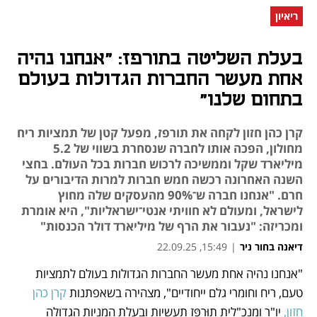
ריאיון
בעלת השליטה בתורפז: "אנחנו נהיה
אחת מעשר החברות הגדולות בעולם
בתחום שלנו"
קרן כהן חזון לקחה את תורפז, מפעל קטן של תמציות ריח
מחולון, הפכה אותו לחברה שנסחרת בשווי של 5.2
מיליארד שקל וממשיכה לרכוש חברות בכל העולם. בחצי
השנה האחרונה רכשה חמש חברות למרות הדיבורים על
חרם. "אנחנו חברה ש־90% מהעסקים שלה מחוץ
לישראל, ומעולם לא חוויתי אנטי־ישראליות", היא אומרת
ומכריזה: "נעבור את הרף של מיליארד דולר הכנסות"
דיאנה בחור ניר
|
15:49, 22.09.25
"אנחנו נהיה אחת מעשר החברות הגדולות בעולם לתמציות 
נפתח בכרטיסייה חדשה
טעם, ריח וחומרי גלם ייחודיים", מצהירה בשאפתנות 
קרן כהן 
חזון,
 יו"ר ומנכ"לית תוּרפָּז תעשיות ובעלת המניות הגדולה 