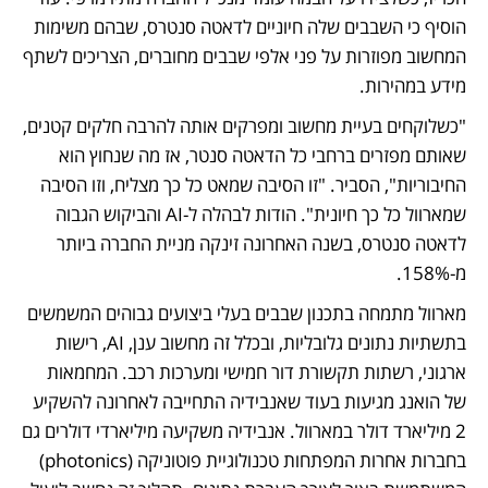
הוסיף כי השבבים שלה חיוניים לדאטה סנטרס, שבהם משימות 
המחשוב מפוזרות על פני אלפי שבבים מחוברים, הצריכים לשתף 
מידע במהירות. 
"כשלוקחים בעיית מחשוב ומפרקים אותה להרבה חלקים קטנים, 
שאותם מפזרים ברחבי כל הדאטה סנטר, אז מה שנחוץ הוא 
החיבוריות", הסביר. "זו הסיבה שמאט כל כך מצליח, וזו הסיבה 
שמארוול כל כך חיונית". הודות לבהלה ל-AI והביקוש הגבוה 
לדאטה סנטרס, בשנה האחרונה זינקה מניית החברה ביותר 
מ-158%. 
מארוול מתמחה בתכנון שבבים בעלי ביצועים גבוהים המשמשים 
בתשתיות נתונים גלובליות, ובכלל זה מחשוב ענן, AI, רישות 
ארגוני, רשתות תקשורת דור חמישי ומערכות רכב. המחמאות 
של הואנג מגיעות בעוד שאנבידיה התחייבה לאחרונה להשקיע 
2 מיליארד דולר במארוול. אנבידיה משקיעה מיליארדי דולרים גם 
בחברות אחרות המפתחות טכנולוגיית פוטוניקה (photonics) 