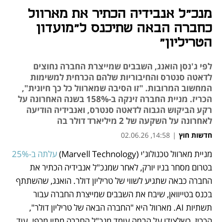
מנכ"ל אנבידיה הכתיר את מארוול
כחברה הבאה שתיכנס ל"מועדון
הטריליון"
לפי ג'נסן הואנג, השבבים שמייצרת החברה נחוצים
לדאטה סנטרס והחיבוריות שלהם הכרחית למשימות
המחשוב המרובות. "זו הסיבה שמארוול כל כך חיונית",
הכריז. מניית החברה זינקה ב-158% בשנה האחרונה על
רקע הביקוש הגבוה לדאטה סנטרס, ואנבידיה הודיעה
לאחרונה על השקעה של 2 מיליארד דולר בה
חדשות חוץ
|
14:58, 02.06.26
מניית מארוול טכנולוג'י (Marvell Technology) 
עלתה ב-25% 
נפתח בכרטיסייה חדשה
נפתח בכרטיסייה חדשה
בטרום מסחר בניו יורק, לאחר שמנכ"ל אנבידיה הכתיר את 
החברה כבאה שתגיע לשווי של טריליון דולר. הואנג, שהשתתף 
בכנס בטייוואן, שיבח את השבבים שמייצרת החברה עבור 
תשתיות AI. מארוול היא "החברה הבאה של טריליון דולר", 
הכריז, כשלצידו על הבמה עומד מנכ"ל החברה מתיו מרפי. עוד 