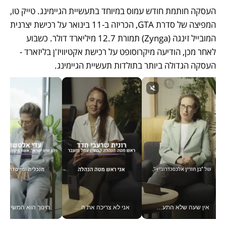
העסקה חותמת חודש עמוס במיוחד בתעשיית הגיימינג. טייק טו, 
המפיצה של סדרת GTA, הכריזה ב-11 בינואר על רכישת יצרנית 
המובייל זינגה (Zynga) תמורת 12.7 מיליארד דולר. כשבוע 
לאחר מכן, הודיעה מיקרוסופט על רכישת אקטיוויז'ן בליזארד - 
העסקה הגדולה ביותר בתולדות תעשיית הגיימינג.
אין שעה שלא התעסקתי במשבר - טל אלכסנדרוביץ’ שגב מנהלת משברים תקשורתיים מכל מקום עם ה- Galaxy Z Fold8 Ultra שלה_v
אני לא צריכה את המשרד: רונית שרעבי-חדד מנהלת ארגון של 30000 עובדים מכל מקום_v
חינוך הוא המש