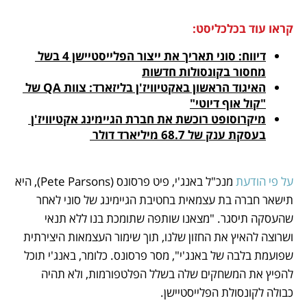
קראו עוד בכלכליסט:
דיווח: סוני תאריך את ייצור הפלייסטיישן 4 בשל 
מחסור בקונסולות חדשות
האיגוד הראשון באקטיוויז'ן בליזארד: צוות QA של 
"קול אוף דיוטי"
מיקרוסופט רוכשת את חברת הגיימינג אקטיוויז'ן 
בעסקת ענק של 68.7 מיליארד דולר 
על פי הודעת
 מנכ"ל באנג'י, פיט פרסונס (Pete Parsons), היא 
תישאר חברה בת עצמאית בחטיבת הגיימינג של סוני לאחר 
שהעסקה תיסגר. "מצאנו שותפה שתומכת בנו ללא תנאי 
ושרוצה להאיץ את החזון שלנו, תוך שימור העצמאות היצירתית 
שפועמת בלבה של באנג'י", מסר פרסונס. כלומר, באנג'י תוכל 
להפיץ את המשחקים שלה בשלל הפלטפורמות, ולא תהיה 
כבולה לקונסולת הפלייסטיישן.