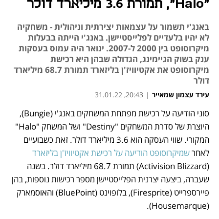
"Halo", תמורת 3.6 מיליארד דולר
באנג'י תשמור על עצמאות יצירתית וניהולית - משחקיה
לא יהיו בלעדיים לפלייסטיישן. באנג'י הייתה בבעלות
מיקרוסופט בין 2000 ל-2007. ינואר היה עמוס בעסקות
ענק בשוק הגיימינג, הגדולה שבהן היא רכישת
מיקרוסופט את אקטיוויז'ן בליזארד תמורת 68.7 מיליארד
דולר
עירד עצמון שמאייר
|
20:43, 31.01.22
סוני הודיעה על רכישת מפתחת המשחקים באנג'י (Bungie), 
נפתח בכרטיסייה חדשה
נפתח בכרטיסייה חדשה
נפתח בכרטיסייה חדשה
נפתח בכרטיסייה חדשה
נפתח בכרטיסייה חדשה
היוצרת של סדרת המשחקים "Destiny" ושל המשחק "Halo" 
המקורי. שווי העסקה הוא 3.6 מיליארד דולר. זאת כשבועיים 
לאחר 
שמיקרוסופט הודיעה על רכישת אקטיוויז'ן בליזארד
(Activision Blizzard) תמורת 68.7 מיליארד דולר. בשנה 
שעברה, ביצעה יצרנית הפלייסטיישן מספר רכישות נוספות, בהן 
פיירספרייט (Firesprite), בלופוינט (BluePoint) והאוסמארק 
(Housemarque).