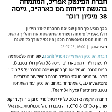
חברת הפינטק אפריל, המתמחה
בהגשת דו"חות מס בארה"ב, גייסה
38 מיליון דולר
בכך מגיע סך ההון שגייסה החברה ל-78 מיליון
דולר.אפריל פיתחה תשתית שמפשטת את תהליך הגשת
דו"חות המס ומאפשרת תכנון פיננסי לאורך כל השנה
מאיר אורבך
|
16:00, 23.07.25
חברת הפינטק הישראלית אפריל (april)
, שפיתחה פלטפורמה 
נפתח בכרטיסייה חדשה
להגשת דו"חות מס בארה"ב, גייסה 38 מיליון דולר בסבב B. 
הגיוס הנוכחי מעמיד את סך ההון שגייסה החברה על 78 מיליון 
דולר. את הגיוס הנוכחי הובילה חברת ההשקעות הגלובלית 
QED Investors שמתמחה בתחום הפינטק. עוד השתתפו 
בסבב Nyca Partners ו-Team8.
החברה הוקמה ב-2021 על ידי דניאל מרקוס ובן בורודך. מרקוס, 
שמכהן כ-CTO & CPO, היה בעברו מנהל טכנולוגיות ב-Waze 