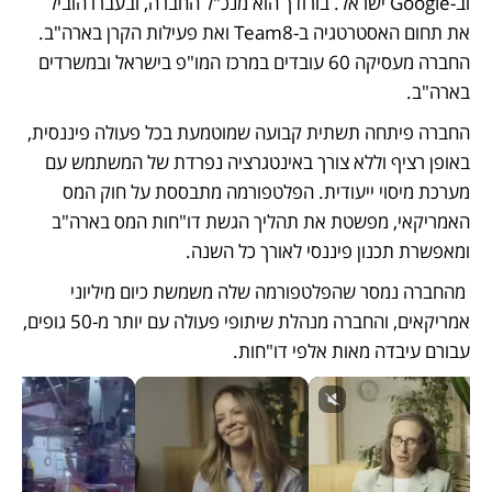
וב-Google ישראל. בורודך הוא מנכ"ל החברה, ובעברו הוביל 
את תחום האסטרטגיה ב-Team8 ואת פעילות הקרן בארה"ב. 
החברה מעסיקה 60 עובדים במרכז המו"פ בישראל ובמשרדים 
בארה"ב.
החברה פיתחה תשתית קבועה שמוטמעת בכל פעולה פיננסית, 
באופן רציף וללא צורך באינטגרציה נפרדת של המשתמש עם 
מערכת מיסוי ייעודית. הפלטפורמה מתבססת על חוק המס 
האמריקאי, מפשטת את תהליך הגשת דו"חות המס בארה"ב 
ומאפשרת תכנון פיננסי לאורך כל השנה. 
 מהחברה נמסר שהפלטפורמה שלה משמשת כיום מיליוני 
אמריקאים, והחברה מנהלת שיתופי פעולה עם יותר מ-50 גופים, 
עבורם עיבדה מאות אלפי דו"חות. 