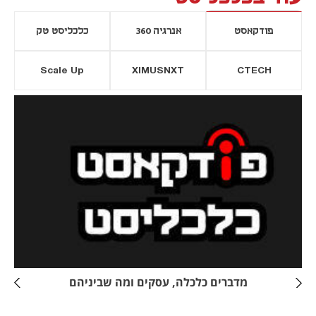
פודקאסט
אנרגיה 360
כלכליסט טק
Scale Up
XIMUSNXT
CTECH
יסייה חדשה
נפתח בכרטיסייה חדשה
מדברים כלכלה, עסקים ומה שביניהם