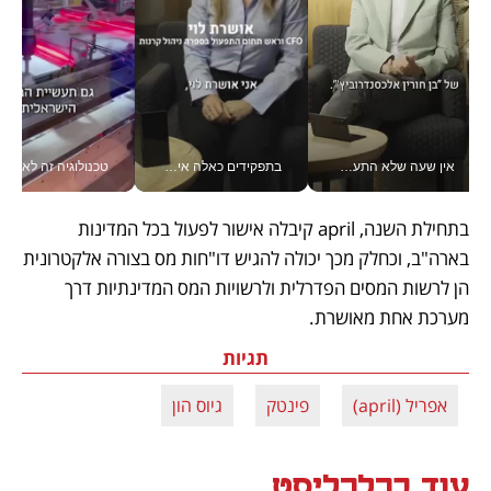
אין שעה שלא התעסקתי במשבר - טל אלכסנדרוביץ’ שגב מנהלת משברים תקשורתיים מכל מקום עם ה- Galaxy Z Fold8 Ultra שלה_v
בתפקידים כאלה אי אפשר לחכות: אושרת לוי מניעה השקעות ענק מהטלפון_v
טכנולוגיה זה לא רק בהייטק: גם תעשיי
בתחילת השנה, april קיבלה אישור לפעול בכל המדינות 
בארה"ב, וכחלק מכך יכולה להגיש דו"חות מס בצורה אלקטרונית 
הן לרשות המסים הפדרלית ולרשויות המס המדינתיות דרך 
מערכת אחת מאושרת.  
תגיות
אפריל (april)
פינטק
גיוס הון
עוד בכלכליסט