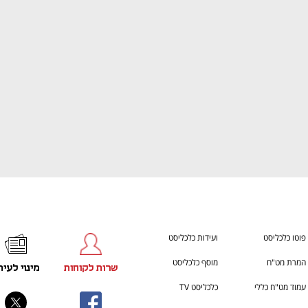
h – the gateway to Tech
You're NXT
פוטו כלכליסט
ועידות כלכליסט
המרת מט"ח
מוסף כלכליסט
שרות לקוחות
מינוי לעית
עמוד מט"ח כללי
כלכליסט TV