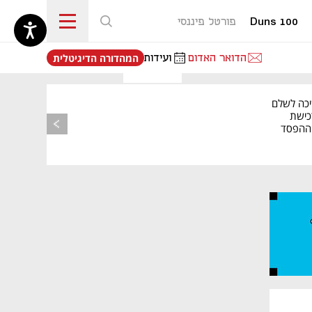
Duns 100
פורטל פיננסי
נפתח בכרטיסייה חדשה
הדואר האדום
ועידות
המהדורה הדיגיטלית
יכה לשלם
כישת
BASE: ההפסד
הרבעוני זינק ל-76