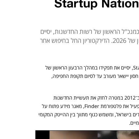
תפקידו כמנכ"ל Startup Nation
כמנכ"ל הראשון של רשות החדשנות, יסיים
את תפקידו במהלך הרבעון הראשון של 2026. הדירקטוריון החל בחיפוש אחר
, מנכ"ל Startup Nation Central, יסיים את תפקידו במהלך הרבעון הראשון של 
2026, לאחר יותר מארבע שנים בתפקיד. חסון יישאר מעורב עד לסיום תקופת החפיפה, 
SNC הוא ארגון ללא מטרות רווח שהוקם ב־2012 במטרה לחזק את תעשיית החדשנות 
הישראלית ולחבר אותה לעולם. הארגון מפעיל את פלטפורמת Finder, מאגר מידע פתוח על 
חברות סטארט־אפ, קרנות הון־סיכון ותאגידים בישראל, ומשמש כגוף מתווך בין ההייטק המקומי 
יים. 