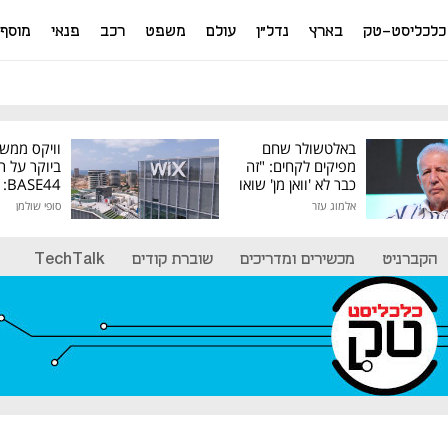
כלכליסט-טק
בארץ
נדל"ן
עולם
משפט
רכב
פנאי
מוסף
באלטשולר שחם
וויקס ממש
מפיקים לקחים: "זה
ביוקר על ר
כבר לא 'וואן מן' שואו
44
של גילעד"
אלמוג עזר
סופי שולמן
מיליון דולר
הקברניט
מכשירים ומדריכים
שוברת קודים
TechTalk