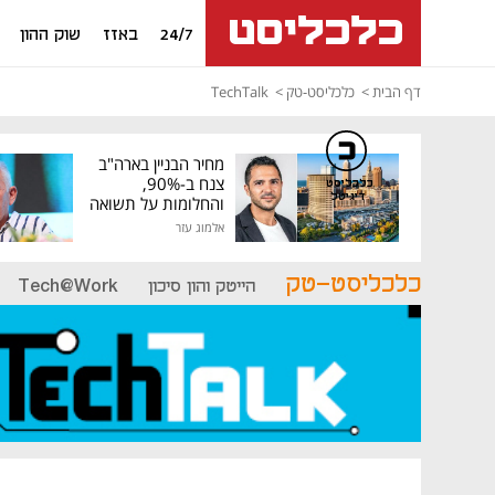
24/7
באזז
שוק ההון
דף הבית
כלכליסט-טק
TechTalk
מחיר הבניין בארה"ב
צנח ב-90%,
כלכליסט
דיגיטל
והחלומות על תשואה
גבוהה התנפצו
אלמוג עזר
כלכליסט-טק
הייטק והון סיכון
Tech@Work