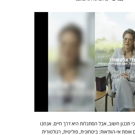
דווקא בישראל, אג'יליות מרגישה טבעית. כי תכנון חשוב, אבל הסתגלות היא דרך חיים. אנחנו 
אולי "אומת הסטארטאפים", אבל אנחנו גם אומת אי-הוודאות: ביטחונית, פוליטית, רגולטורית 