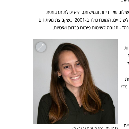
אג'יליות (Agility), או בעברית "זמישות" (שילוב של זריזות וגמישות), היא יכולת תרבותית 
וארגונית להגיב במהירות, ביעילות ובדיוק לשינויים. המונח נולד ב-2001, כשקבוצת מפתחים 
ה" - תגובה לשיטות פיתוח כבדות ואיטיות.
פרויקטים, הפך לגישה ניהולית רחבה: פחות 
תכנון מוקפד, יותר מוכנות להגיב כשדברים 
משתבשים. וזה קורה כל הזמן, לא רק בגלל 
הקדמה וההתפתחויות הטכנולוגיות. קחו את 
הבינה המלאכותית: כלים חדשים מופיעים מדי 
פיצ'ר אחד שעלול להפוך מאות סטארטאפים 
נגה יערי 
(
צילום: שירז גרינבאום
)