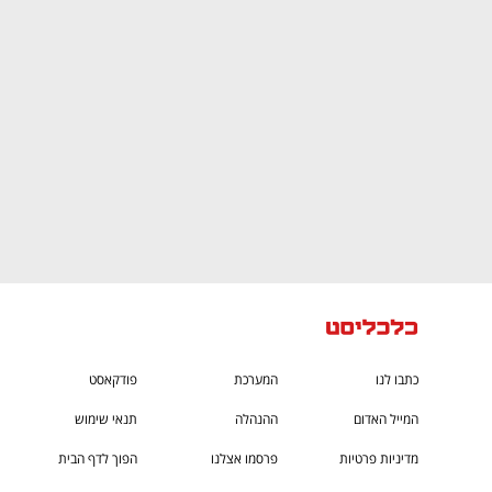
CTech – the
הבית של ההייטק הישראלי
כתבו לנו
המערכת
פודקאסט
המייל האדום
ההנהלה
תנאי שימוש
מדיניות פרטיות
פרסמו אצלנו
הפוך לדף הבית