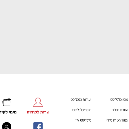
ענף במתח גבוה
מדברים כלכלה, עסקים ומה שב
פוטו כלכליסט
ועידות כלכליסט
המרת מט"ח
מוסף כלכליסט
שרות לקוחות
מינוי לעית
עמוד מט"ח כללי
כלכליסט TV