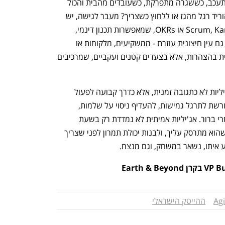
האישית - איך אנחנו מגיבים כשפרויקט מתעכב, כששגרה מתפרקת, כשעובדים מהבית והכול 
מתערבב? האם אנחנו יודעים לאלתר? להוריד רגל מהגז או ללחוץ כשצריך? מעבר לגישה, יש 
גם כלים פרקטיים: מתודולוגיות כמו Scrum, Kanban או OKRs, שמאפשרות תכנון דינמי, 
שיפור מתמיד ותקשורת פתוחה. לפעמים, גם עין חיצונית עוזרת - ממשקיעים, מלקוחות או 
מיועצים ארגוניים. בסוף, אג'יליות לא נבנית בהצהרות, אלא בצעדים קטנים ועקביים, שמרכיבים 
ולכן, הדבר הראשון לעשות הוא לאמץ אג'יליות לא כתגובה זמנית, אלא כדרך קבועה לפעול 
בעולם משתנה. זו תשתית מחשבתית שדורשת לתרגל גמישות, להעדיף ניסוי על שלמות, 
ולבחור בתנועה גם כשהכיוון עדיין לא לגמרי ברור. אג'יליות אמיתית לא נמדדת רק בשעת 
משבר, אלא גם ביכולת לזהות שינוי לפני שהוא מתרסק עליך, ולבנות יכולת תמרון לפני שצריך 
ע איתו, נשאר במשחק, וגם מנצח.
Agi
ההייטק הישראלי