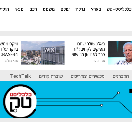
כלכליסט-טק
בארץ
נדל"ן
עולם
משפט
רכב
פנאי
מוסף
באלטשולר שחם
וויקס ממש
מפיקים לקחים: "זה
ביוקר על ר
כבר לא 'וואן מן' שואו
44
של גילעד"
אלמוג עזר
סופי שולמן
מיליון דולר
הקברניט
מכשירים ומדריכים
שוברת קודים
TechTalk