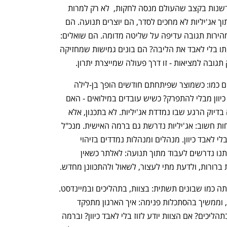
ואישית. לא במקרה, דווקא כאן מייצרים חדשנות בקצב שהעולם מנסה לחקות,  לא רק למרות 
התנאים, אלא גם בזכותם. מי שפועלים מתוך אג'יליות לא מחכים לסדר, הם יוצרים תנועה. הם 
מבינים ששלמות היא לעיתים מכשול, ושמהירות תגובה עדיפה על שליטה מדומה. הם שואלים: 
מה צריך עכשיו? מה משתנה? ואיך נזוז איתו בלי לאבד את הליבה? הם בונים גמישות שמחזיקה 
 תגובה למציאות - זו דרך פעולה שמייצרת יתרון.
אג'יליות נבחנת לא בתיאוריה, אלא ברגעים כמו: כשמוצר שפיתחתם חודשים הופך בן-לילה 
לפחות רלוונטי - האם אתם יודעים לשנות כיוון מבלי להתפרק? כשיש עובדים במילואים - האם 
תדעו לגבות ולשמור על תפקוד הצוות? זה בדיוק הרגע שבו נמדדת אג'יליות. לא בתכנון, אלא 
ביכולת לנוע גם כשהקרקע רועדת. ולא פחות חשוב: אג'יליות נדרשת גם ברמה האישית. מנכ"ל 
או מנכ"לית נמדדים ביכולת לשנות מיקוד בלי לאבד כיוון. מנהלים ומנהלות נמדדים בזיהוי 
חסמים ובשחרורם. וגם כל אחת ואחד מאיתנו נדרשים לעבוד מתוך תנועה: לאלתר כשאין 
ברורות, ולדעת מתי לעצור, לשאול ולהתכוונן מחדש.
כדי ליישם אג'יליות בפועל, צריך לבנות אותה כמו שבונים תשתית: בצוות, בתהליכים ובמיינדסט. 
זה מתחיל בהפסקת ההמתנה לרגע הנכון, וממשיך בהסתכלות פנימה: איך הארגון מתפקד 
כשמשהו משתבש? האם יש לנו גמישות בתהליכים? אם הצוות יודע לזוז בלי לאבד כיוון? וברמה 