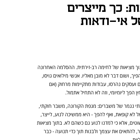
ת: כך מייצרים
ל אי-ודאות
כבר יותר מ-600 ימים שישראל פועלת בתוך מציאות של לחימה רב-זירתית. ההסלמה האחרונה 
מול איראן רק הדגישה שוב עד כמה הכל הפיך, ושום דבר לא מובן מאליו. אנשי מילואים גויסו, 
משפחות התמודדו עם אובדן יקיריהן, בתים ועסקים נהרסו, עבודות מתקיימות מרחוק (אם 
ץ הפך ליומיומי, וזה לא התחיל אתמול.
 מאז 2020, נדמה שאנחנו חיים ברצף בלתי נגמר של משברים: מגפת הקורונה, משבר חוקתי, 
מלחמות. בכל זאת, הזירה העסקית בישראל לא קופאת, ואף להפך - היא ממשיכה לנוע, לייצר, 
לחדש, ולפעול בתעוזה. לא כי התנאים פשוטים, אלא כי למדנו לנוע גם כשהם לא. בתוך מציאות 
שבה ודאות היא נדירה, היכולת להגיב מהר, להתאים את עצמך ולבנות תוך כדי תנועה - כבר 
יות. 