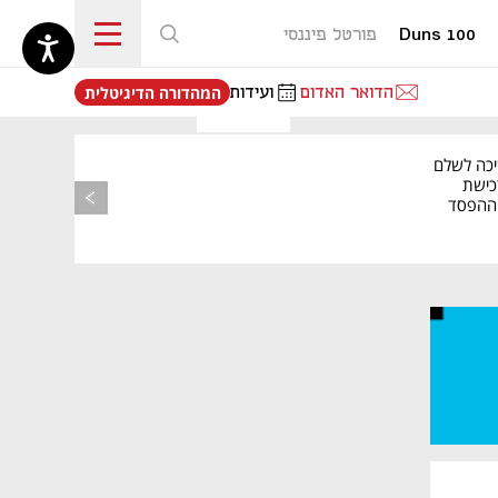
Duns 100
פורטל פיננסי
נפתח בכרטיסייה חדשה
הדואר האדום
ועידות
המהדורה הדיגיטלית
יכה לשלם
כישת
BASE: ההפסד
הרבעוני זינק ל-76