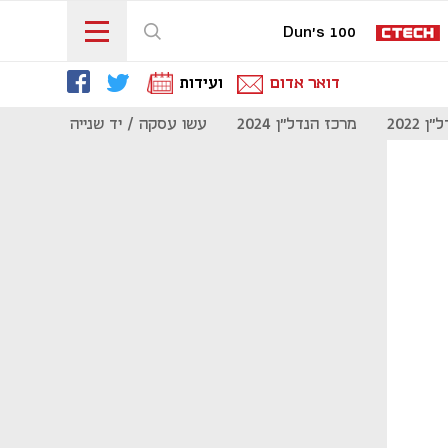
Dun's 100
דואר אדום
ועידות
 2022
מרכז הנדל"ן 2024
עשו עסקה / יד שנייה
מוסף נדל