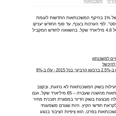
דיור
משכנתאות
חודש פברואר צפוי להסתיים בעלייה של 1% בהיקף המשכנתאות החדשות לעומת
סט". לפי הערכות בענף, עד סוף החודש יעניקו
הבנקים משכנתאות חדשות בהיקף של 4.8 מיליארד שקל. בהשוואה לחודש המקביל
יים למשכנתא
ו ב-8%
עילות בשוק המשכנתאות לא נרגעת, ובקצב
הנוכחי תשבור 2016 את שיא המשכנתאות מהשנה שעברה – 65 מיליארד שקל. ועם
ה מבצעת בשוק הדיור במסגרת תוכנית מחיר
לקראת חודשי הקיץ. היות שגורם משמעותי
כנתאות בפרט, הוא ציפיות הציבור בנוגע