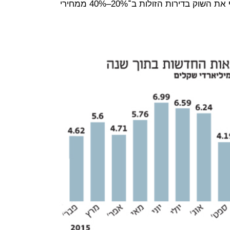
ליישום ההבטחות של התוכנית להציף את השוק בדירות הזולות ב־20%–40% ממחירי