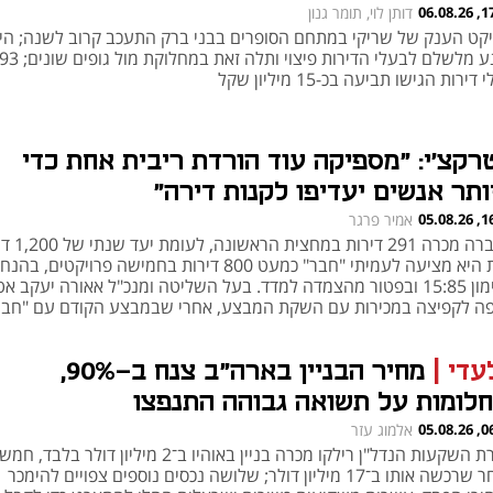
17:44
דותן לוי, תומר גנון
יקט הענק של שריקי במתחם הסופרים בבני ברק התעכב קרוב לשנה; הי
נמנע מלשלם לבעלי הדירות פיצוי ותלה זאת במחל
דירות הגישו תביעה בכ-15 מיליון שקל
רקצ'י: "מספיקה עוד הורדת ריבית אחת כדי
ותר אנשים יעדיפו לקנות דירה"
16:37
אמיר פרגר
החברה מכרה 291 דירות 
כעת היא מציעה לעמיתי "חבר" כמעט 800 דירות בחמישה פרויקטים, בה
במימון 15:85 ובפטור מהצמדה למדד. בעל השליטה ומנכ"ל אאורה יעקב א
ה לקפיצה במכירות עם השקת המבצע, אחרי שבמבצע הקודם עם "חבר
רה 290 דירות ברבעון אחד
עדי
|
מחיר הבניין בארה"ב צנח ב-90%,
חלומות על תשואה גבוהה התנפצו
06:00
אלמוג עזר
חברת השקעות הנדל"ן רילקו מכרה בניין באוהיו ב־2 מיליון דולר 
לאחר שרכשה אותו ב־17 מיליון דולר; שלושה נכסים נוספים צפויים להימכר