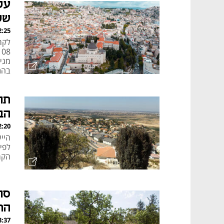
על
של 30%, אשד
, 30.07.26
בהתי
חרי
תו
הב
, 30.07.26
היי
הקר
סו
הר
, 28.07.26