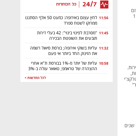
24/7
כל הכותרות
זם
וקת מול גופים שונים; 193
לחץ עצום באירופה: כמעט 50 אלף הסתננו
11:56
ממרוקו לשטח ספרד
"מסרבת לפינוי בינוי": 42 בעלי דירות
11:45
תובעים את השופטת הבכירה
עליות בשוקי אירופה; בורסת סיאול רשמה
11:32
את הזינוק החד ביותר אי פעם
עליות של יותר מ-1% בבורסת ת"א אחרי
10:58
במחצית הראשונה, לעומת יעד שנתי של 1,200 דירות.
ההצהרה של טראמפ; טאואר עולה ב-3%
נחות,
לכל החדשות >
טרקצ'י
"
בלבד, חמש שנים