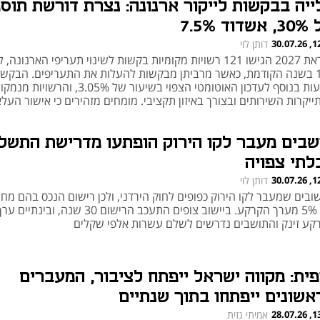
ייה בבקשות לייקור ארנונה: נצרת דורשת תוס
וד 7.5%
12:25
דותן לוי
לקראת 2027 הגישו 121 רשויות מקומיות בקשות לשינוי תעריפי הארנונה
108 בשנה הקודמת, כאשר מרביתן מבקשות להעלות את התעריפים. הבקשו
מגיעות בנוסף לעדכון האוטומטי הצפוי בשיעור של 3.05%, ו
יקרות השירותים ובצורך באיזון תקציבי. מומחים מזהירים כי אישור העל
גות הפך בשנים האחרונות לתופעה רחבה
שבים מעבר לקו הירוק הופתעו מדרישת התשל
לתי צפויה
12:20
דותן לוי
שובים שמעבר לקו הירוק כפופים לחוק הירדני, ולכן רישום הנכס בהם מח
לפי 5% מערך הקרקע. ביישוב צופים התעכב הרישום 30 שנה, ובינתיים ע
קע זינק והתושבים נדרשים לשלם עשרות אלפי שקלים
פית: מקווה ישראל ייפתח לציבור, המעברים
אשונים ייפתחו בתוך שנתיים
13:37
אמיתי גזית