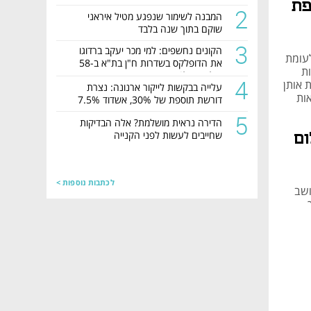
פת
2
המבנה לשימור שנפגע מטיל איראני
שוקם בתוך שנה בלבד
3
הקונים נחשפים: למי מכר יעקב ברדוגו
, לעומת
את הדופלקס בשדרות ח"ן בת"א ב-58
ת
מיליון שקל?
4
הרשויות מנמקות אותן
עלייה בבקשות לייקור ארנונה: נצרת
אות
דורשת תוספת של 30%, אשדוד 7.5%
5
הדירה נראית מושלמת? אלה הבדיקות
שחייבים לעשות לפני הקנייה
ום
לכתבות נוספות >
ושב
רך