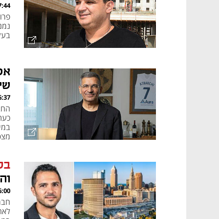
, 06.08.26
פרו
בעלי 
אט
שי
, 05.08.26
מצפ
מכרה אאו
בל
וה
, 05.08.26