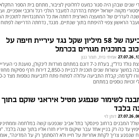
י שנים שבהן היה סגור כמעט לחלוטין לציבור, מתחם בית הספר החקלאי
טורי מקווה ישראל ייפתח בהדרגה למעבר הולכי רגל ורוכבי אופניים. וע
נה לעררים של המועצה הארצית דחתה את כל ההתנגדויות לתוכנית המ
עבר הראשון צפוי להיפתח בתוך שנתיים. מנגד, נדחתה הדרישה לפתוח
בור את לב הקמפוס ההיסטורי, מבני בית הספר, החורשות והשטחים הירו
תחם
תביעה של 58 מיליון שקל נגד עיריית חיפה על
כוב בתוכנית מגורים בכרמל
13:51
אמיתי גזית, תומר גנון
קבוצת גולד נדל"ן, בעלת כ-7 דונם במתחם מורדות לינקולן, טוענת כי העירי
עיכבה במשך עשרות שנים תוכנית לבניית כ-2,850 דירות חרף פסיקות מ
שהורו לקדמה
י זכויות נוספים במתחם
בנה לשימור שנפגע מטיל איראני שוקם בתוך
ה בלבד
06:00
דותן לוי
 שלל המבנים ברחוב פינסקר בתל אביב שנפגעו קשה במלחמה וממתינים
וץ עד כה רק בניין אחד עבר שיקום ודייריו חזרו אליו בתוך שנה בלבד. "כ
ח שנפגע צריך לקחת אחריות על חייו ולא להסתמך רק על המדינה", אומ