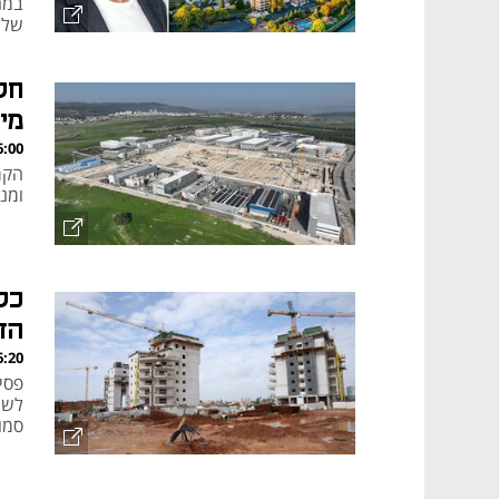
במח
שלי
גבוה
מי
, 03.08.26
הקמ
ומנ
כל
הד
, 02.08.26
פסי
לשי
סמו