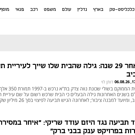
כלכליסט-טק
בארץ
נדל"ן
עולם
משפט
רכב
פנאי
מוסף
לאחר 29 שנה: גילה שהבית שלו שייך לעיריית ת
יב
17:49
דותן לוי
הבית הממוקם בשולי שכונת נווה צ
לם בשנים האחרונות גילה הבעלים כי הבית שרכש רשום על שם עיריית ת
, ומיועד למבנה ציבור; לאחרונה הגיש תביעה לפיצוי בסך 26 מיליון שקל
ד תביעה נגד היזם עודד שריקי: "איחר במסירת
רות בפרויקט ענק בבני ברק"