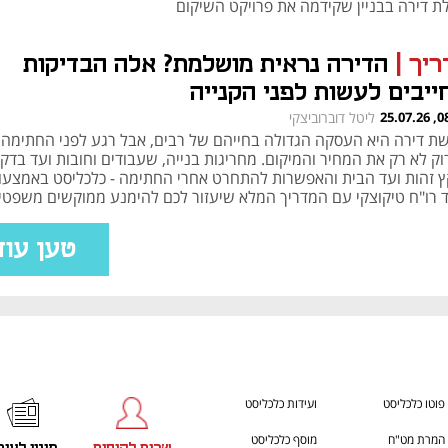
ת דירה בבניין שקידמה את פרויקט השיקום
ריך
|
הדירה נראית מושלמת? אלה הבדיקות
ייבים לעשות לפני הקנייה
08:04
ליטל דוברוביצקי
שת דירה היא העסקה הגדולה בחייהם של רבים, אבל רגע לפני החתימה
ק לא רק את המחיר והמיקום. מחריגות בנייה, שעבודים וחובות ועד בדק 
ץ זהות ועד הבית והאפשרות להתחרט אחרי החתימה - כלכליסט באמצעו
ד רו"ח טיקוצקי עם המדריך המלא שיעזור לכם להימנע ממוקשים משפטי
ליים
טען עוד
פוטו כלכליסט
ועידות כלכליסט
המרת מט"ח
מוסף כלכליסט
שרות לקוחות
מינוי לעית