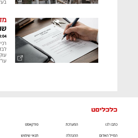
בעל
מד
שח
, 25.07.26
רכי
לבדו
עוק
עו"
וכלכ
כתבו לנו
המערכת
פודקאסט
המייל האדום
ההנהלה
תנאי שימוש