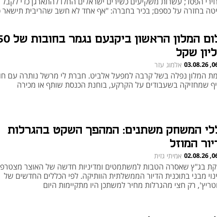
ירי הפסד; עשרות משקיעים כשירים ישראלים החלו להתארגן כדי לקבל
טה בחזרה על כספם; בכיר בחברה: "אף אחד לא חשב שהריבית תישאר כ
ה לאורך זמן"
חלום המלון הראשון ביקנעם נגמר בחו
ליון שקל
06:00
אלמוג עזר
ת המלון נפלה בשל קרבה למפעל אלביט. חברת לי מרשל נותרה עם חוב
יף שמחזיקה בשעבודים על הקרקע, בוחנת הכנסת שותף או מכירה
לי המשחק משתנים: המהפך השקט בהגרלות
יור המוזל
06:20
אמיתי גזית
קת בג"ץ שאסרה הטבות למשתמטים ומדיניות חדשה של האוצר מצטרפו
נוי מבני בתוכנית הדיור הממשלתית הוותיקה. לפי הכללים החדשים של
טריץ', רק חצי מהגרלות מחיר למשתכן היו מתקיימות היום