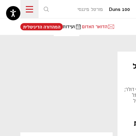
Duns 100
פורטל פיננסי
נפתח בכרטיסייה חדשה
הדואר האדום
ועידות
המהדורה הדיגיטלית
ל
דק בת"א נרכש ב-1997 תמורת 350 אלף דולר;
ל