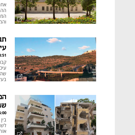
אחר
ההיס
המש
והמ
לצי
שבמ
עי
, 27.07.26
בעל
המ
שנ
, 27.07.26
בין
לשיפ
אזר