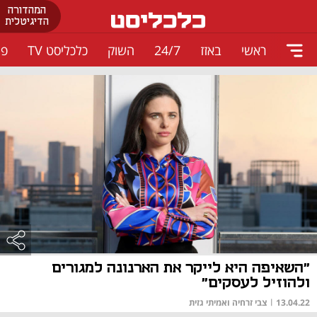
המהדורה
הדיגיטלית
ראשי
באזז
24/7
השוק
כלכליסט TV
פו
"השאיפה היא לייקר את הארנונה למגורים
ולהוזיל לעסקים"
13.04.22
|
צבי זרחיה ואמיתי גזית