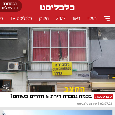
המהדורה
הדיגיטלית
ראשי
באזז
24/7
השוק
כלכליסט TV
פו
בכמה נמכרה דירת 5 חדרים בשוהם?
עשו עסקה
02.07.26
|
שירות כלכליסט