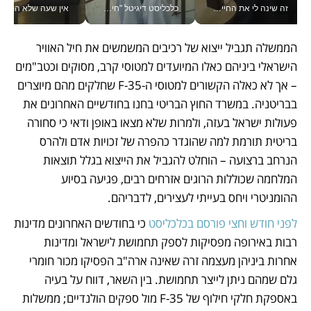
זה שינה לי את החיים: איך עידו איז'ק הופך את הסמארטפון לכלי צילום מקצועי_v
כלכליסט דיגיטל "חינוך הוא המשימה של החיים שלי"_v
אין שעה שלא התעסקתי במשבר - טל אלכסנדרוביץ’ שגב מנהלת משברים
הממשלה תגביל ייצוא של רכיבים המשמשים את חיל האוויר 
הישראלי ביניהם כאלו המיועדים למטוסי קרב, מסוקים וכטב"מים 
– אך לא כאלה הקשורים למטוסי ה-F-35 שחלקים מהם מיוצרים 
בבריטניה. במשרד החוץ הבריטי בחנו בחודשיים האחרונים את 
פעולות ישראל בעזה, ולמרות שלא מצאו באופן ודאי כי סחורה 
בריטית תורמת למה שהוגדר כהפרה של זכויות אדם ולהרס 
הנרחב ברצועה – הוחלט להגביל את הייצוא בגלל תוצאות 
המלחמה שכוללות הרוגים אזרחים רבים, פגיעה בסיוע 
ההומניטרי ויחס בעייתי לעצירים, לדבריהם.
לפני חודש וחצי פורסם בכלכליסט 
כי בחודשים האחרונים מדינות 
רבות באירופה מפסיקות לספק תחמושת לישראל ומדינות 
אחרות ביניהן מעצמה זרה שאינה ארה"ב הפסיקו מכור חומרי 
גלם שמהם ניתן לייצר תחמושת. בין השאר, דווח על בעיה 
באספקת חלקי חילוף של F-35 מול ספקים הולנדיים; ממשלות 