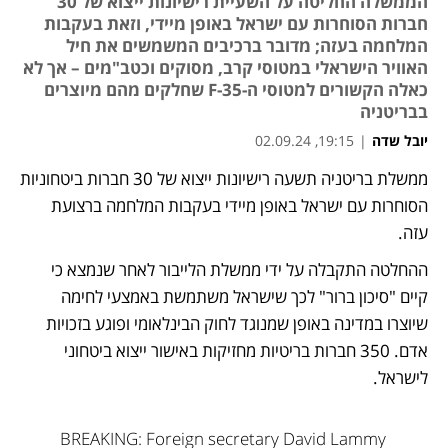
הממשלה החליטה על השעיית רישיונות ייצוא של 30
חברות הסוחרות עם ישראל באופן מיידי, וזאת בעקבות
המלחמה בעזה; מדובר ברכיבים המשמשים את חיל
האוויר הישראלי במטוסי קרב, מסוקים וכטב"מים – אך לא
כאלה הקשורים למטוסי ה-F-35 שחלקים מהם מיוצרים
בבריטניה
יובל שדה
|
19:15, 02.09.24
ממשלת בריטניה תשעה רישיונות ייצוא של 30 חברות ביטחוניות 
נפתח בכרטיסייה חדשה
הסוחרות עם ישראל באופן מיידי בעקבות המלחמה ברצועת 
עזה. 
ההחלטה התקבלה על ידי ממשלת הלייבור לאחר שנמצא כי 
קיים "סיכון ברור" לכך שישראל משתמשת באמצעי לחימה 
שיוצרו במדינה באופן שמנוגד לחוק הבינלאומי ופוגע בזכויות 
אדם. 350 חברות בריטיות מחזיקות באישור ייצוא ביטחוני 
לישראל.
BREAKING: Foreign secretary David Lammy 