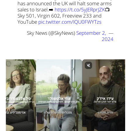
has announced the UK will halt some arms 
sales to Israel.
➡️ 
https://t.co/5yJERprJZK
📺 
Sky 501, Virgin 602, Freeview 233 and 
YouTube 
pic.twitter.com/IQU0FWYTzs
September 2, 
— Sky News (@SkyNews) 
2024