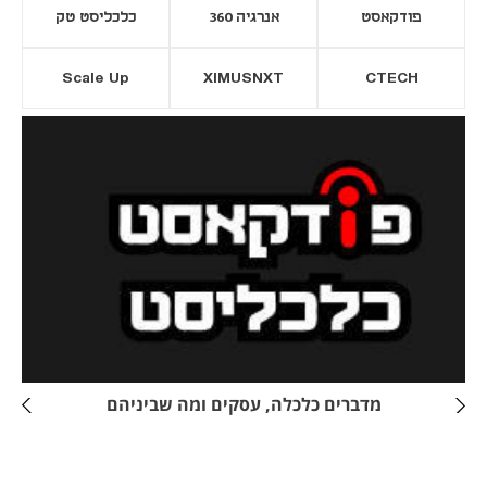
פודקאסט
אנרגיה 360
כלכליסט טק
Scale Up
XIMUSNXT
CTECH
יסייה חדשה
נפתח בכרטיסייה חדשה
מדברים כלכלה, עסקים ומה שביניהם