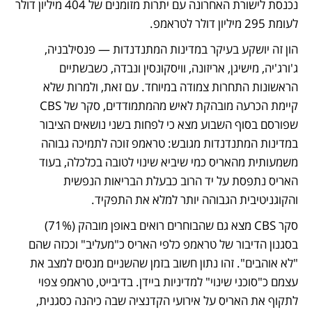
נכנסת לישורת האחרונה עם יתרות מזומנים של 404 מיליון דולר 
לעומת 295 מיליון דולר לטראמפ.
הון זה יושקע בעיקר במדינות המתנדנדות — פנסילבניה, 
ג'ורג'יה, מישיגן, אריזונה, וויסקונסין ונבדה, כשבשתיים 
הראשונות התחרות צמודה במיוחד. עם זאת, ולמרות שלא 
קיימת הכרעה מובהקת לאיש מהמתמודדים, סקר של CBS 
שפורסם בסוף השבוע מצא כי לפחות בשני נושאים הציבור 
במדינות המתנדנדות מגובש: טראמפ זוכה לתמיכה גבוהה 
משמעותית מהאריס כמי שיביא שינוי לטובה בכלכלה, בעוד 
האריס נתפסת על יד הרוב כבעלת הבריאות הנפשית 
והקוגניטיבית הגבוהה יותר למלא את התפקיד. 
סקר CBS מצא גם שהבוחרים רואים באופן מובהק (71%) 
בסגנון הדיבור של טראמפ כלפי האריס כ"מעליב" וככזה שהם 
"לא אוהבים". זהו נתון חשוב בזמן שהשניים מנסים למצב את 
עצמם כ"סוכני שינוי" למדיניות ביידן. בדיבייט, טראמפ צפוי 
לתקוף את האריס על אירועי הקדנציה שבה כיהנה כסגנית, 