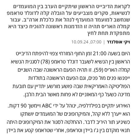
לקראת הדיבייט הראשון שיתקיים הערב בין המועמדים
לנשיאות, סקרים מצביעים על הובלה קלה לדונלד טראמפ
שנחשב למועמד המועדף לנהל את כלכלת ארה"ב. עבור
קמלה האריס תהיה זו הזדמנות ראשונה להוכיח כיצד היא
מתפקדת תחת לחץ
ויקי אוסלנדר
|
07:00, 10.09.24
היום בשעה 21:00 זמן החוף המזרחי צפוי להיפתח הדיבייט 
נפתח בכרטיסייה חדשה
הראשון בין הנשיא לשעבר דונלד טראמפ (78) לסגנית הנשיא 
קמלה האריס (59). זו תהיה הפעם הראשונה שבה השניים 
ייפגשו פנים מול פנים, וגם הפעם הראשונה בתולדות 
הפוליטיקה האמריקאית שבה פושע מורשע יתדיין עם תובעת 
מדינה כשעל כף המאזניים לא פחות מאשר הבית הלבן. 
האירוע יתקיים בפילדלפיה, ינוהל על ידי ABC ויימשך 90 דקות. 
הוא ייערך ללא קהל, והמיקרופונים של המועמדים יושתקו 
כשיגיע תור היריב לדבר. ההחלטה לסגור את המיקרופונים היתה 
תנאי מוקדם בין ג'ו ביידן וטראמפ, אחרי שטראמפ קטע את ביידן 