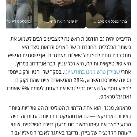
בתור מנכל אני מקבל מאות החלטות ביום, וה- Galaxy Z Fold8 Ultra עוזר לי לחתוך אותן מהר יותר_v
זה שינה לי את החיים: איך עידו איז'ק הופך את הסמארטפון לכלי צילום מקצועי_v
כלכליסט דיגיטל
הדיבייט יהיה גם הזדמנות ראשונה למצביעים רבים לשמוע את 
גישתה הכלכלית והחברתית של האריס ולראות כיצד היא 
מתפקדת תחת לחץ ומול שאלות מאתגרות. אף שסגנית הנשיא 
היא פוליטיקאית ותיקה, היא לכל עניין ודבר אנדרדוג במרוץ, 
אחרי 
שביידן פרש ממנו בחודש יוני
. בסקר של "הניו יורק טיימס" 
וסיינה שפורסם השבוע, 28% מהנשאלים ציינו שהם זקוקים 
למידע נוסף על האריס כדי לגבש את דעתם, לעומת 9% שאמרו 
זאת על טראמפ.
טראמפ, מנגד, הוא אחת הדמויות הפוליטיות הפופולריות ביותר 
בציבור האמריקאי — גם אם מהמקטבות ביותר. עבורו זה יהיה 
הרגע למצב את עצמו כמשב רוח מרענן בזירה הפוליטית, שינוי 
לעומת הקדנציה של ביידן. מדובר באתגר לא ברור מאליו עבור 