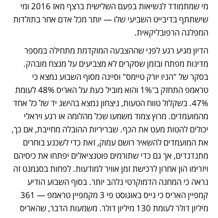
מי שמתמודד לנשיאות בפעם השלישית ברצף מאז 2016 ומי 
שישתתף בדיבייט השביעי שלו — יותר מכל אדם אחר בתולדות 
המפלגה הרפובליקאית. 
הדיון מגיע רגע לפני שההצבעה המוקדמת מתחילה במספר 
מדינות מפתח ובזמן שסקרים לא מצביעים על מנצח מובהק. 
בסקר של "הניו יורק טיימס" וסיינה מסוף השבוע נמצא כי 
טראמפ התחזק ב־1% והוא מוביל כעת על האריס 48% לעומת 
47%. בשקלול טווח הטעות, ניצחון נמצא בהישג יד של כל אחד 
מהמועמדים. מרוץ צמוד משמעו שכל מהלומה או רגע ויראלי 
יכולים להטות מעט את הכף. שבריריות ההובלה מחייבת, אם כך, 
את המועמדים להשאיר רושם עמוק, זאת כדי לשכנע בוחרים 
מתנדנדים, אך גם כדי שתורמים פוטנציאלים יפתחו את כיסיהם 
ויזרימו הון אחרון לרכישת זמן אוויר למודעות. לפחות בסגמנט זה 
נראה כי המחנה הדמוקרטי נלהב יותר. בסוף השבוע הודיע 
קמפיין האריס כי גייס באוגוסט פי 3 מקמפיין טראמפ — 361 
מיליון דולר לעומת 130 מיליון דולר. משמעות הדבר, שהאריס 