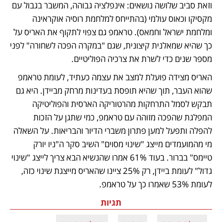
וזאת סביב שלושה נושאים: אינפלציה גבוהה, המשבר בגבול עם 
מקסיקו וכאוס עולמי (בהתייחס למלחמת רוסיה אוקראינה 
ומלחמת ישראל וחמאס). טראמפ גם צפוי לתקוף את האריס על 
כך שהיא שמאלנית קיצונית, שגם "במקרה הפכה לשחורה" לפני 
מספר שנים כדי לשרת את צרכיה הפוליטיים. 
האריס מצידה פועלת למצב את עצמה כעתיד, לעומת טראמפ 
שהוא העבר, תוך שהיא תופסת בעדינות מרחק מביידן. היא גם 
תבקש לסמל התרחקות מהרטוריקה הארסית והפוליטיקה 
המפלגת שהפכה מזוהה עם טראמפ, כמי שתגן על הזכות 
להפלה ותפעל למען פתרון משברי הדיור והבריאות. על השאלה 
מי מהמועמדים מייצג "שינוי מסוים" השיב סקר ה"ניו יורק 
טיימס" בברור. בעוד 61% אמרו שהנשיא הבא צריך לייצג "שינוי 
גדול" לעומת ביידן, רק 25% ציינו שהאריס מייצגת שינוי כזה, 
לעומת 53% שאמרו כך על טראמפ.
תגיות