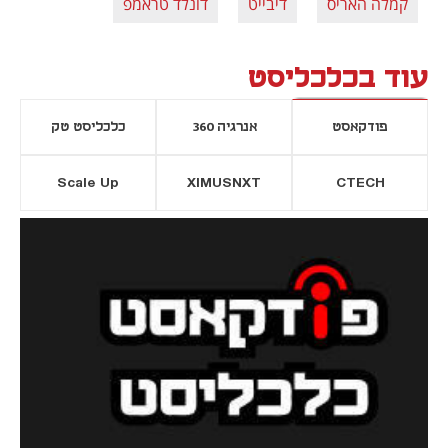
קמלה האריס
דיבייט
דונלד טראמפ
עוד בכלכליסט
פודקאסט
אנרגיה 360
כלכליסט טק
Scale Up
XIMUSNXT
CTECH
יסייה חדשה
נפתח בכרטיסייה חדשה