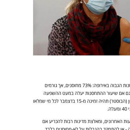
איטליה היא מהמדינות עם שיעור ההתחסנות הגבוה באירופה: 73% מחוסנים, אך גורמים 
בממשלה ובמערכת הבריאות מאמינים שגם אם שיעור ההתחסנות יעלה במעט ההשפעה 
תהיה קריטית. המנה השלישית של החיסון (הבוסטר) תהיה זמינה מ-15 בדצמבר לכל מי שמלאו 
מגפת הקורונה משתוללת באירופה בשבועות האחרונים, ומאלצת מדינות רבות להכריע אם 
להטיל הגבלות חדשות על כלל האוכלוסייה - או להתמקד בהגבלות על לא-מחוסנים בלבד, 