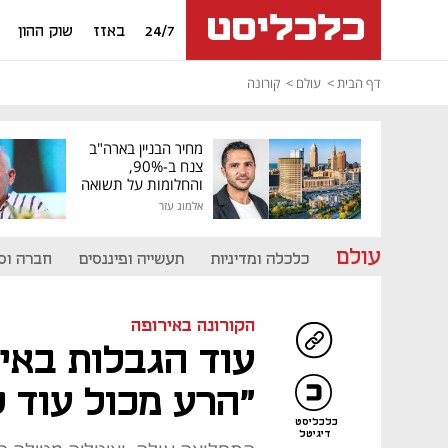
24/7
באזז
שוק ההון
דף הבית
עולם
קורונה
מחיר הבניין בארה"ב
צנח ב-90%,
והחלומות על תשואה
גבוהה התנפצו
אלמוג עזר
עולם
כלכלה ומדיניות
תעשייה ופיננסים
חברה וס
הקורונה באירופה
עוד הגבלות באיט
"הרע מכול עוד ל
כלכליסט
דיגיטל