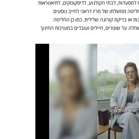
איטלקים שאינם מחוסנים לא יוכלו להיכנס למסעדות, לבתי הקולנוע, לדיסקוטקים, לתיאטראות 
ולאירועי ספורט. בנוסף, בצעד מפתיע, החליטה ממשלתו של מריו דראגי לחייב נוסעים 
בתחבורה הציבורית להציג תעודת התחסנות או בדיקת קורונה שלילית. כמו כן החליטה 
הממשלה להאריך את חובת ההתחסנות שחלה על שוטרים, חיילים ועובדים במערכות החינוך 