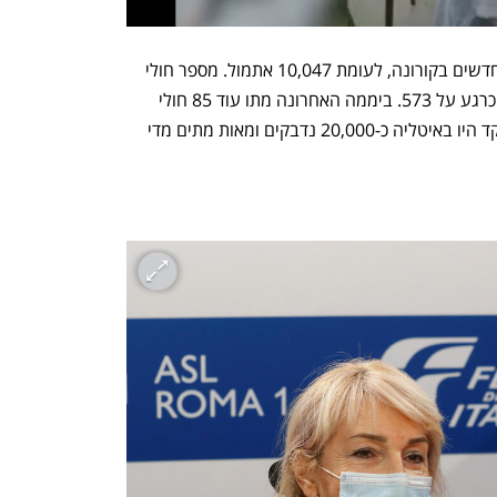
היום דיווחה איטליה על 12,448 נדבקים חדשים בקורונה, לעומת 10,047 אתמול. מספר חולי 
הקורונה שמאושפזים בטיפול נמרץ עומד כרגע על 573. ביממה האחרונה מתו עוד 85 חולי 
קורונה במדינה. בתקופה המקבילה אשתקד היו באיטליה כ-20,000 נדבקים ומאות מתים מדי 