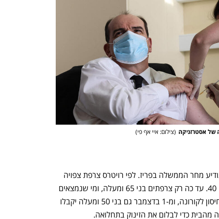
ענף במתח גבוה
מדברים כלכלה, עסקים ומה שב
 של אסטרזניקה
(
צילום: איי אף פי
)
אטאל סירב לפרט על ההנחיות שעליהן תודיע מחר הממשלה בפריז. לפי רויטרס צרפת צפויה 
להודיע על מתן הבוסטר לכל מי שמלאו לו 40. עד כה רק צרפתים בני 65 ומעלה, ומי שנמצאים 
בקבוצות סיכון, קיבלו מנה שלישית של החיסון לקורונה, ומ-1 בדצמבר גם בני 50 ומעלה יקבלו 
 מהבית כדי לבלום את הזינוק בתחלואה. 