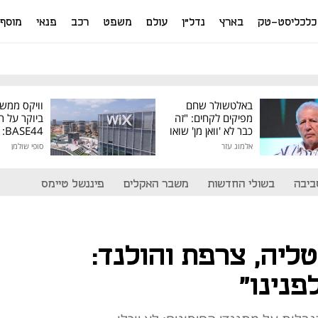
כלכליסט-טק
בארץ
נדל"ן
עולם
משפט
רכב
פנאי
מוסף
באלטשולר שחם
וויקס ממש
מפיקים לקחים: "זה
ביוקר על ר
כבר לא 'וואן מן' שואו
44
של גילעד"
אלמוג עזר
סופי שולמן
מיליון דולר
ביבה
בשולי החדשות
משבר האקלים
פיננשל טיימס
ליה, צרפת והולנד:
פנינו"