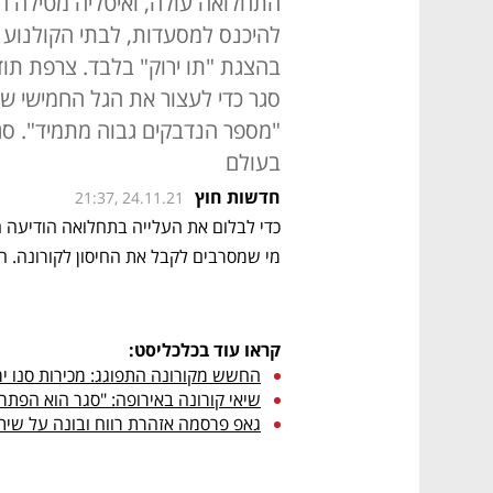
התחלואה עולה, ואיטליה מטילה הג
להיכנס למסעדות, לבתי הקולנוע 
בהצגת "תו ירוק" בלבד. צרפת תו
סגר כדי לעצור את הגל החמישי ש
"מספר הנדבקים גבוה מתמיד". סג
בעולם
חדשות חוץ
21:37, 24.11.21
מי שמסרבים לקבל את החיסון לקורונה. ההגבלות
קראו עוד בכלכליסט:
החשש מקורונה התפוגג: מכירות סנו ירדו ב-2% ל-468 מיל
שיאי קורונה באירופה: "סגר הוא הפתרון
גאפ פרסמה אזהרת רווח ובונה על שית