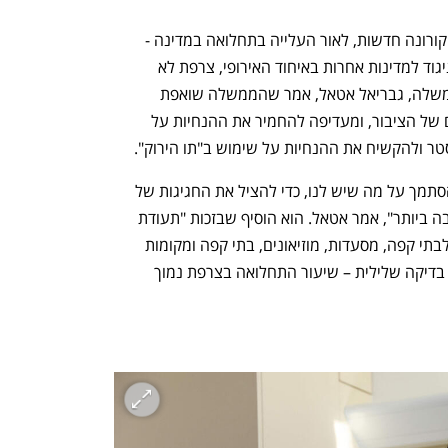
בצרפת תודיע מחר הממשלה על הנחיות קורונה חדשות, לאור העלייה בתחלואה במדינה - 
שמתמודדת עם גל חמישי של המגפה. בניגוד למדינות אחרות באיחוד האירופי, צרפת לא 
מתכננת להטיל סגר ארצי נוסף. דובר הממשלה, גבריאל אטאל, אמר שהממשלה שואפת 
להימנע מהגבלות חריפות על אורח החיים של הציבור, ומעדיפה להחמיר את ההנחיות על 
טר ולהקשיח את ההנחיות על שימוש ב"תו הירוק". 
"אנחנו חייבים להגן על העם הצרפתי ולהסתמך על מה שיש לנו, כדי להציל את החגיגות של 
סוף השנה ולעבור את החורף בצורה הטובה ביותר", אמר אטאל. הוא הוסיף שבזכות "תעודת 
הקורונה" הצרפתית – שמאפשרת כניסה לבתי קפה, מסעדות, מוזיאונים, בתי קפה ומקומות 
ציבוריים נוספים למחוסנים או למי שמציג בדיקה שלילית – שיעור התחלואה בצרפת נמוך 
נפתח בכרטיסייה חדשה
נפתח בכרטיסייה חדשה