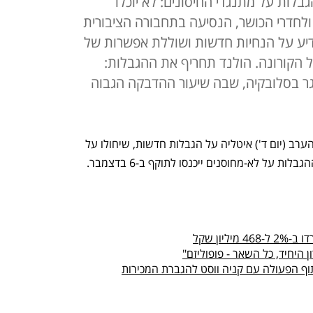
בלות על מתנגדי החיסונים: לא יוכלו
ולחדרי הכושר, הנסיעה בתחבורה הציבורית
דיע על הנחיות חדשות ושוללת אפשרות של
ל הקורונה. הולנד תחריף את ההגבלות:
ר בסלובקיה, שבה שיעור ההדבקה הגבוה
כדי לבלום את העלייה בתחלואה הודיעה הערב (יום ד') איטליה על הגבלות חדשות, שיחולו על 
 על לא-מחוסנים ייכנסו לתוקף ב-6 בדצמבר. 
יון שקל
 היחיד, כל השאר - פופוליזם"
וף הפעולה עם קניה ווסט להגברת המכירות