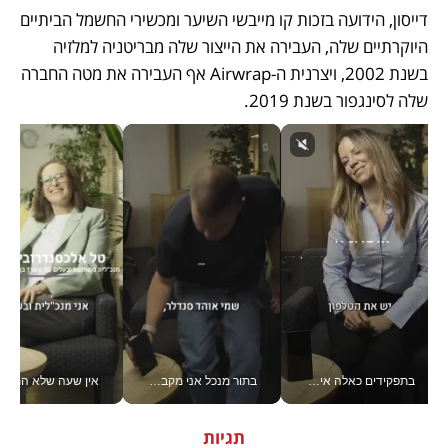
דייסון, הידועה בזכות קו מייבשי השיער ומכשירי החשמל הביתיים 
היוקרתיים שלה, העבירה את הייצור שלה מבריטניה למלזיה 
בשנת 2002, ויצרנית ה-Airwrap אף העבירה את מטה החברה 
שלה לסינגפור בשנת 2019.
בתפקידים כאלה אי אפשר לחכות: אושרת לוי מניעה השקעות ענק מהטלפון_v
בתור מנכל אני מקבל מאות החלטות ביום, וה- Galaxy Z Fold8 Ultra עוזר לי לחתוך אותן מהר יותר_v
אין שעה שלא התעסקתי במשבר - טל אלכסנדרוביץ’ שגב מנהלת משברים
תגיות