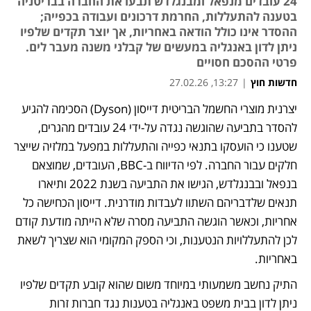
24 עובדים מנפאל ומבנגלדש תבעו את החברה בבריטניה
בטענה להתעללות, החרמת דרכונים ועבודה בכפייה;
ההסדר אינו כולל הודאה באחריות, אך יוצר תקדים שלפיו
ניתן לדון באנגליה במעשים של קבלני משנה מעבר לים.
פרטי ההסכם חסויים
חדשות חוץ
|
13:27, 27.02.26
יצרנית מוצרי החשמל הבריטית דייסון (Dyson) הסכימה להגיע 
להסדר בתביעה שהוגשה נגדה על-ידי 24 עובדים מהגרים, 
שטענו כי הועסקו בתנאי כפייה והתעללות במפעל במלזיה שייצר 
חלקים עבור החברה. לפי הדיווח ב-BBC, העובדים, שמוצאם 
בנפאל ובבנגלדש, הגישו את התביעה בשנת 2022 ותיארו 
תנאים שלדבריהם השתוו לעבדות מודרנית. דייסון הכחישה כל 
אחריות, וכאשר הוגשה התביעה מסרה שלא הייתה מודעת קודם 
לכן להתעללויות הנטענות, וכי הספק המקומי הוא שצריך לשאת 
באחריות.
התיק נחשב משמעותי במיוחד משום שהוא קובע תקדים שלפיו 
ניתן לדון בבית משפט באנגליה בטענות נגד חברות זרות 