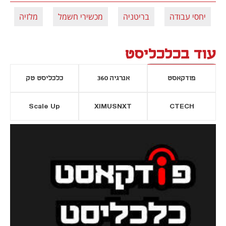
יחסי עבודה
בריטניה
מכשירי חשמל
מלזיה
עוד בכלכליסט
פודקאסט
אנרגיה 360
כלכליסט טק
Scale Up
XIMUSNXT
CTECH
יסייה חדשה
נפתח בכרטיסייה חדשה