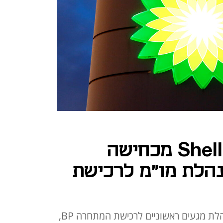
ענקית האנרגיה Shell מכחישה
נהלת מו"מ לרכישת
לפי "וול סטריט ג'ורנל", Shell מנהלת מגעים ראשוניים לרכישת המתחרה BP,