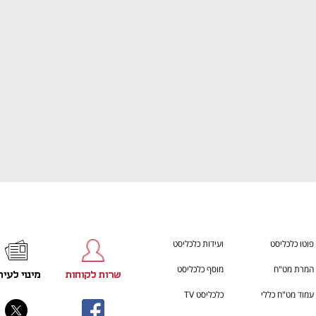
h – the gateway to Tech
You're NXT
פוטו כלכליסט
ועידות כלכליסט
המרת מט"ח
מוסף כלכליסט
שרות לקוחות
מינוי לעית
עמוד מט"ח כללי
כלכליסט TV