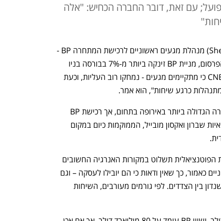
פועל; עם זאת, דובר החברה הכחיש: "אלה
חות"
לקראת עסקת ענק בתחום הנפט? של (Shell) מנהלת מגעים ראשוניים לרכישת המתחרה BP - 
כך מפרסם "וול סטריט ג'ורנל". בעקבות הפרסום, מניית BP זינקה ביותר מ-7% בבורסה בניו 
יורק. ואולם לאחר שדובר של הכחיש ל-CNBC כי מתקיימים מגעים - נמחקו רוב העליות, וכעת 
של היא כבר כיום מעצמת אנרגיה – והחברה הגדולה ביותר באירופה בתחום, אך רכישת BP 
תמצב אותה כשוות ערך לענקיות האמריקאיות שברון ואקסון מובייל, הממוקמות כיום במקום 
ת. 
אם העסקה תצא לפועל, החברה הממוזגת הפוטנציאלית תשלוט במקורות האנרגיה החשובים 
ביותר בעולם. המגעים הם בשלבים ראשוניים כאמור, כך שאין ודאות כי הם יובילו לעסקה – וגם 
לא ניתן לדעת מהם התנאים של ההסכם שנדון בין הצדדים. לפי גורמים מעורבים, השיחות 
של נסחרת בשווי שוק של 205 מיליארד דולר, ושווי BP עומד על 80 מיליארד דולר, אך אם אכן 