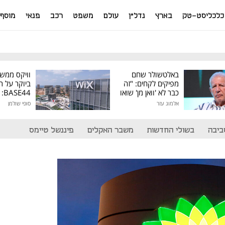
כלכליסט-טק
בארץ
נדל"ן
עולם
משפט
רכב
פנאי
מוסף
באלטשולר שחם
וויקס ממש
מפיקים לקחים: "זה
ביוקר על ר
כבר לא 'וואן מן' שואו
44
של גילעד"
אלמוג עזר
סופי שולמן
מיליון דולר
ביבה
בשולי החדשות
משבר האקלים
פיננשל טיימס