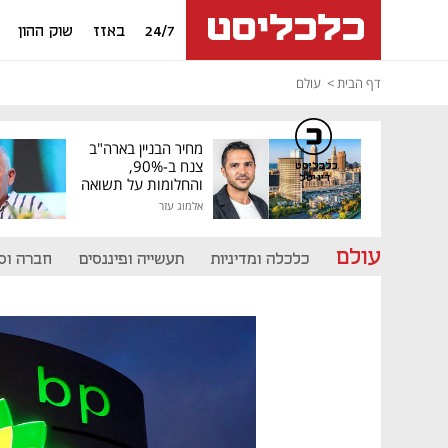
24/7
באזז
שוק ההון
דף הבית
עולם
מחיר הבניין בארה"ב
צנח ב-90%,
כלכליסט
דיגיטל
והחלומות על תשואה
גבוהה התנפצו
אלמוג עזר
עולם
כלכלה ומדיניות
תעשייה ופיננסים
חברה וס