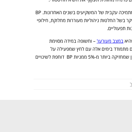
של נמצאת בנקודה חזקה יחסית ונהנית מתמיכה עקבית של המשקיעים בשנים האחרונות. BP 
לעומת זאת עוברת שנים לא פשוטות, בעיקר בשל החלטות ניהוליות מעוררות מחלוקת, חילופי 
ת תפעוליים. 
במצב מעורער
 – וחשופה במידה מסוימת 
לניסיונות השתלטות פוטנציאליים.  היא גם מתמודד בימים אלה עם לחץ שמפעילה על 
ההנהלה הקרן האקטיביסטית אליוט. הקרן שמחזיקה ביותר מ-5% ממניות BP  דוחפת לשינויים 