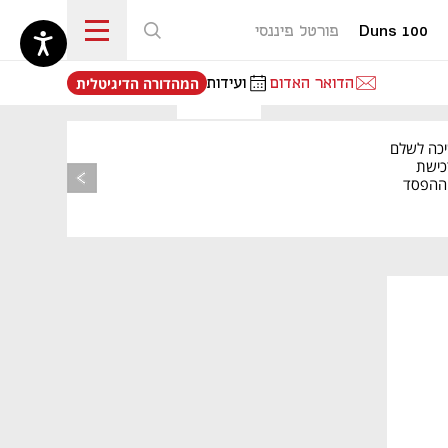
Duns 100
פורטל פיננסי
נפתח בכרטיסייה חדשה
הדואר האדום
ועידות
המהדורה הדיגיטלית
יכה לשלם
כישת
BASE: ההפסד
הרבעוני זינק ל-76