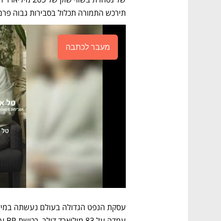
תירכש התמורה תכלול בסבירות גבוה פרמי
מעבר לכתבה
עמדה על 83 מיליארד דולר. רכישת BP עם פרמיה מהותית תעקוף את השיא ההיסטורי. 