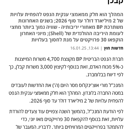
קבלן
המהלך הוא חלק ממאמצי ענקית הנפט להפחית עלויות
של 2 מיליארד דולר עד סוף 2026; בשנים האחרונות
משתרכת BP מאחורי יריבותיה - שוויה נמוך ביותר מחצי
לעומת היריבה ההולנדית של (Shell); מיוני האחרון
הוקפאו 30 פרויקטים על מנת לחסוך בעלויות
חדשות חוץ
|
13:44, 16.01.25
חברת הנפט הבריטית BP מקצצת 4,700 משרות המייצגות 
נפתח בכרטיסייה חדשה
כ-5% מכוח האדם, זאת בנוסף לקיצוץ 3,000 משרות קבלן, כך 
לפי דיווח בבלומברג. 
המנכ"ל מורי אוצ'ינקלוס מסר היום (ה') את החדשות לעובדים 
במטה החברה בלונדון. המהלך הוא חלק ממאמצי ענקית הנפט 
להפחית עלויות של 2 מיליארד דולר עד סוף 2026. 
לפי הודעת המנכ"ל, בהמשך השנה צפויים עוד צעדים להורדת 
עלויות, זאת בנוסף להקפאת 30 פרוייקטים מאז יוני, כדי 
להתמקד בפרוייקטים המרוויחים ביותר. לדבריו, המעבר של 