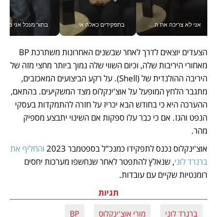
אני לא צריכה את המשרד: רונית שרעבי-חדד מנהלת ארגון של 30000 עובדים מכל מקום_v
בתפקידים כאלה אי אפשר לחכות: אושרת לוי מניעה השקעות ענק מהטלפון_v
בתור מנכל אני מקבל מאות הח
הצעדים יוצאים לדרך לאחר שבשנים האחרונות משתרכת BP 
מאחורי היריבות שלה, וכיום השווי שלה נמוך ביותר מחצי מזה של 
היריבה ההולנדית של (Shell). על רקע הביצועים המאכזבים, 
מתגבר הלחץ המופעל על אוצ'ינקלוס מצד המשקיעים. בהתאם, 
ההערכה היא כי בחודש הבא יכריז על חזרה להתמקדות בעסקי 
הנפט והגז. אם כי כבר עלו ספקות אם השינוי יתבצע מספיק 
מהר. 
אוצ'ינקלוס נכנס לתפקידו כמנכ"ל בספטמבר 2023 
והחליף את 
ברנרד לוני
, שנאלץ להתפטר לאחר שנחשפו מערכות יחסים 
רומנטיות שקיים עם עובדות. 
תגיות
ברנרד לוני
מורי אוצ'ינקלוס
BP