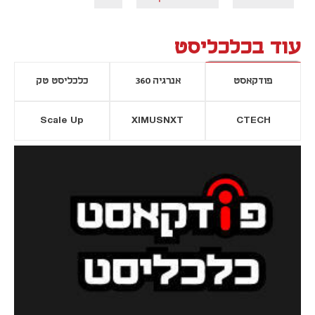
עוד בכלכליסט
פודקאסט
אנרגיה 360
כלכליסט טק
Scale Up
XIMUSNXT
CTECH
יסייה חדשה
נפתח בכרטיסייה חדשה