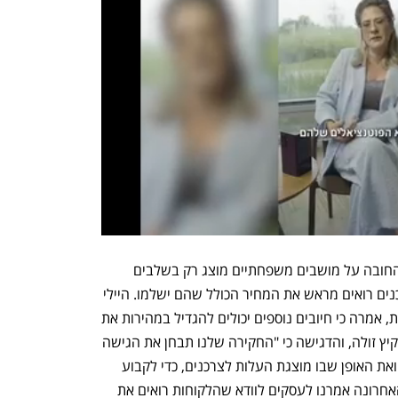
ב-CMA הוסיפו כי יבדקו גם האם תשלום החובה על מושבים משפחתיים מוצג רק בשלבים 
מאוחרים של תהליך ההזמנה, והאם הצרכנים רואים מראש את המחיר הכולל שהם ישלמו. היילי 
פלטשר, מנהלת תחום הגנת הצרכן ברשות, אמרה כי חיובים נוספים יכולים להגדיל במהירות את 
העלות עבור משפחות החוסכות לחופשת קיץ זולה, והדגישה כי "החקירה שלנו תבחן את הגישה 
של ריינאייר להזמנת מושבים משפחתיים ואת האופן שבו מוצגת העלות לצרכנים, כדי לקבוע 
האם היא עומדת בדיני הצרכנות. בשנה האחרונה אמרנו לעסקים לוודא שהלקוחות רואים את 