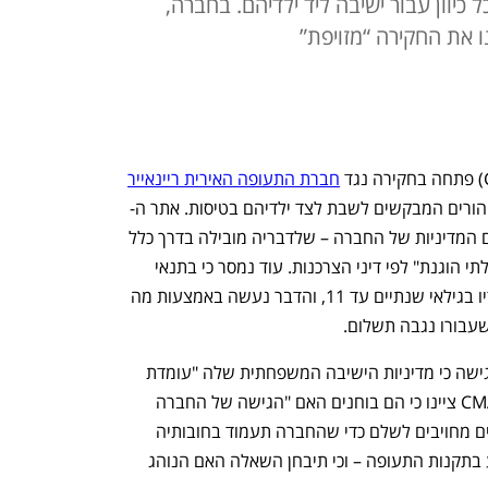
לשלם כ־8 פאונד לכל כיוון עבור ישיבה ליד ילדיהם. בחברה,
ו את החקירה “מזויפת”
חברת התעופה האירית ריינאייר
ה על הורים המבקשים לשבת לצד ילדיהם בטיסות. אתר ה-
BBC מדווח כי לפי ה-CMA, היא בודקת אם המדיניות של החברה – שלדבריה מובילה בדרך כלל 
לתשלום של כ־8 פאונד לכל כיוון – היא "בלתי הוגנת" לפי דיני הצרכנות. עוד נמסר כי בתנאי 
החברה נקבע שהורה חייב לשבת עם ילדיו בגילאי שנתיים עד 11, והדבר נעשה באמצעות מה 
עבורו נגבה תשלום.
ריינאייר כינתה את החקירה "מזויפת" והדגישה כי מדיניות הישיבה המשפחתית שלה "עומדת 
באופן מלא בכל החוקים הרלוונטיים". ב-CMA ציינו כי הם בוחנים האם "הגישה של החברה 
להזמנת מושבים עשויה לגרום לכך שהורים מחויבים לשלם כדי שהחברה תעמוד בחובותיה 
בנושא בטיחות ילדים ונגישות כפי שנקבע בתקנות התעופה – וכי תיבחן השאלה האם הנוהג 