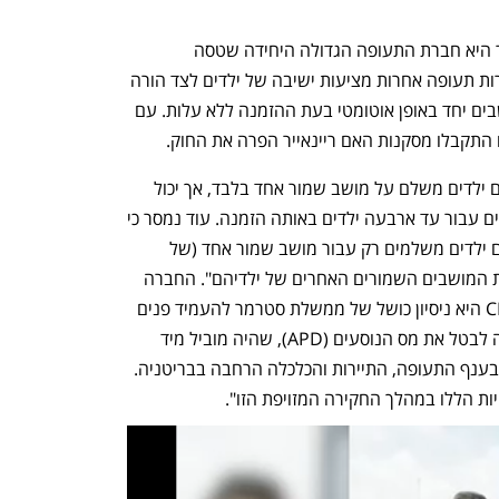
הרגולטור הבריטי מסר כי להבנתו ריינאייר היא חברת התעופה הגדולה היחידה שטסה 
מבריטניה המטילה חיוב כזה. לדבריו, חברות תעופה אחרות מציעות ישיבה של ילדים לצד הורה 
או מלווה ללא תשלום, או שהן מקצות מושבים יחד באופן אוטומטי בעת ההזמנה ללא עלות. עם 
 התקבלו מסקנות האם ריינאייר הפרה את החוק.
ריינאייר מצידה טוענת כי מבוגר הנוסע עם ילדים משלם על מושב שמור אחד בלבד, אך יכול 
לבחור ללא תשלום מושבים שמורים סמוכים עבור עד ארבעה ילדים באותה הזמנה. עוד נמסר כי 
"משמעות הדבר היא שהורים הנוסעים עם ילדים משלמים רק עבור מושב שמור אחד (של 
המבוגר) ואינם משלמים כלל עבור ארבעת המושבים השמורים האחרים של ילדיהם". החברה 
הוסיפה: "החקירה המזויפת הזו של ה-CMA היא ניסיון כושל של ממשלת סטרמר להעמיד פנים 
שהיא דואגת לצרכנים, בעוד שלא הצליחה לבטל את מס הנוסעים (APD), שהיה מוביל מיד 
להורדת מחירים לכלל הצרכנים ולצמיחה בענף התעופה, התיירות והכלכלה הרחבה בבריטניה. 
ות הללו במהלך החקירה המזויפת הזו".