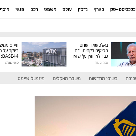
כלכליסט-טק
בארץ
נדל"ן
עולם
משפט
רכב
פנאי
מוסף
באלטשולר שחם
וויקס ממש
מפיקים לקחים: "זה
ביוקר על ר
כבר לא 'וואן מן' שואו
44
של גילעד"
אלמוג עזר
סופי שולמן
מיליון דולר
ביבה
בשולי החדשות
משבר האקלים
פיננשל טיימס