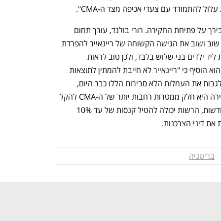
ול להתמודד עם צעדי אכיפה מצד ה-CMA".
ארגון זכויות הצרכנים הבריטי "Which?" בירך על פתיחת החקירה. רורי בולנד, עורך תחום 
התיירות בארגון, אמר כי "Which? הדגיש שוב ושוב את הגישה הקשוחה של ריינאייר להפרדת 
משפחות ולחיוב הורים בתשלום כדי לשבת ליד ילדים בני שלוש בלבד, ולכן טוב לראות 
שהרגולטור בודק את התנהלות החברה". הוא הוסיף כי "ריינאייר לא חייבת להמתין לתוצאות 
החקירה של ה-CMA, היא יכולה להפסיק לגבות את העמלות הלא סבירות הללו כבר היום, 
ואנחנו מעודדים אותה לעשות זאת". החקירה היא חלק ממטרות רחבות יותר של ה-CMA להקל 
על לחצי יוקר המחיה. במסגרת סמכויות חדשות, הרשות יכולה להטיל קנסות של עד 10% 
את דיני הצרכנות.
בריטניה