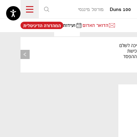
Duns 100
פורטל פיננסי
נפתח בכרטיסייה חדשה
הדואר האדום
ועידות
המהדורה הדיגיטלית
יכה לשלם
כישת
BASE: ההפסד
הרבעוני זינק ל-76