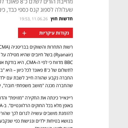
מחייבת הורים 
שעלולה לספוג קנס כספי כבד, כינ
חדשות חוץ
19:53, 11.06.26
+
נקודות עיקריות
רשות התחרות והשווקים בבריטניה (CMA) פתחה בחקירה נגד 
(Ryanair) בשל חיובים שהיא מטיל
שהחברה מכנה "מושב משפחתי חובה", ש