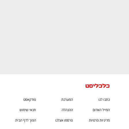
CTech – the
הבית של ההייטק הישראלי
כתבו לנו
המערכת
פודקאסט
המייל האדום
ההנהלה
תנאי שימוש
מדיניות פרטיות
פרסמו אצלנו
הפוך לדף הבית