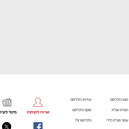
ענף במתח גבוה
מדברים כלכלה, עסקים ומה שב
פוטו כלכליסט
ועידות כלכליסט
המרת מט"ח
מוסף כלכליסט
שרות לקוחות
מינוי לעית
עמוד מט"ח כללי
כלכליסט TV