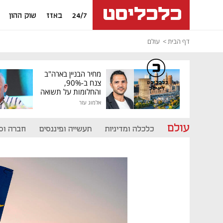
24/7
באזז
שוק ההון
דף הבית
עולם
מחיר הבניין בארה"ב
צנח ב-90%,
כלכליסט
דיגיטל
והחלומות על תשואה
גבוהה התנפצו
אלמוג עזר
עולם
כלכלה ומדיניות
תעשייה ופיננסים
חברה וס