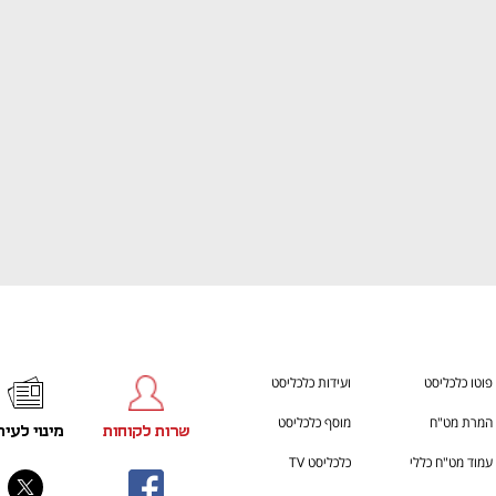
ענף במתח גבוה
מדברים כלכלה, עסקים ומה שב
פוטו כלכליסט
ועידות כלכליסט
המרת מט"ח
מוסף כלכליסט
שרות לקוחות
מינוי לעית
עמוד מט"ח כללי
כלכליסט TV