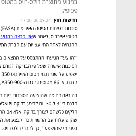
במנוע מתוצרת רולס-רויס במטוס 
פסיפיק
חדשות חוץ
17:00, 06.09.24
מטוסי איירבוס, לאחר ש
אש פרצה במנוע ש
ההנחיה לאחר התייעצויות עם חברת התעופ
הדגם, או 86 מטוסים. דגם ה-A350-900, הקטן והשכיח יותר, לא יושפע מהבדיקה. 
בפני מי שהושפעו", כך לדברי רולס רויס. 