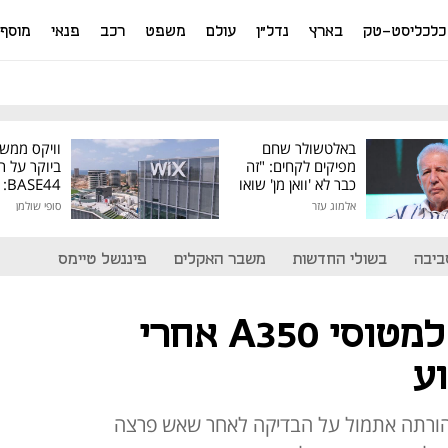
כלכליסט-טק
בארץ
נדל"ן
עולם
משפט
רכב
פנאי
מוסף
באלטשולר שחם
וויקס ממש
מפיקים לקחים: "זה
ביוקר על ר
כבר לא 'וואן מן' שואו
44
של גילעד"
אלמוג עזר
סופי שולמן
מיליון דולר
ביבה
בשולי החדשות
משבר האקלים
פיננשל טיימס
איירבוס: בדיקה למטוסי A350 אחרי
ע
 הורתה אתמול על הבדיקה לאחר שאש פרצה