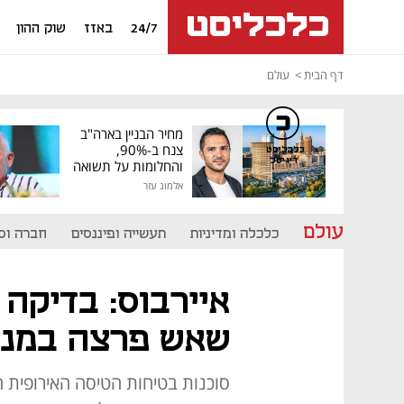
24/7
באזז
שוק ההון
דף הבית
עולם
מחיר הבניין בארה"ב
צנח ב-90%,
כלכליסט
דיגיטל
והחלומות על תשואה
גבוהה התנפצו
אלמוג עזר
עולם
כלכלה ומדיניות
תעשייה ופיננסים
חברה וס
שאש פרצה במנו
סוכנות בטיחות הטיסה האירופית