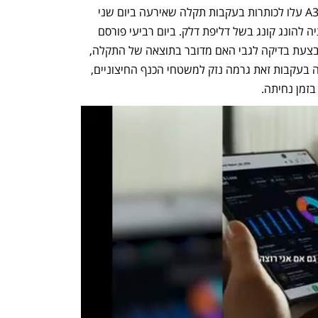
מנועי ה-XWB-97 של מטוסי ה-A350-1000 עלו לכותרות בעקבות תקלה שאירעה ביום שני 
בטיסה לציריך, שנאלצה לחזור על עקבותיה להונג קונג בשל דליפת דלק. ביום רביעי פורסם 
שבצינור דלק במנוע נמצאו חורים, ושמתבצעת בדיקה לגבי האם מדובר בתוצאה של התקלה, 
או בגורם לה. EASA אמרה שהאש שפרצה בעקבות זאת גרמה נזק למשטחי הכנף החיצוניים, 
זמן נחיתה. 