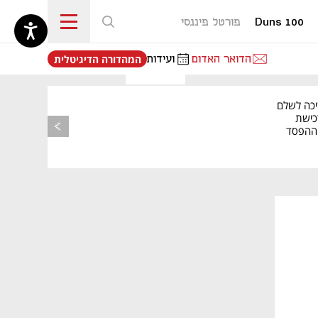
Duns 100
פורטל פיננסי
נפתח בכרטיסייה חדשה
הדואר האדום
ועידות
המהדורה הדיגיטלית
יכה לשלם
כישת
BASE: ההפסד
הרבעוני זינק ל-76
נפתח בכרטיסייה חדשה