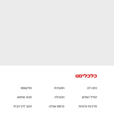
CTech – the
הבית של ההייטק הישראלי
כתבו לנו
המערכת
פודקאסט
המייל האדום
ההנהלה
תנאי שימוש
מדיניות פרטיות
פרסמו אצלנו
הפוך לדף הבית