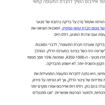
של איירבוס השייך לחברת התעופה קתאי
סוכנות בטיחות הטיסה האירופית (EASA) הורתה אתמול (ה') על בדיקה נרחבת של מנועי 
ל מטוס חברת קתאי פסיפיק
. הסוכנות הוציאה את 
ה ועם יצרנית המנוע, רולס רויס. 
"זהו צעד מניעתי המתבסס על ממצאים בבדיקה שערכה חברת התעופה", לדברי הסוכנות. 
הסוכנות אישרה שעל פי הבדיקה הגורם לשריפה היה כשל בצינור במערכת הדלק. המהלך 
ישפיע על שני דגמי מטוס האיירבוס 350 הדו-מנועי - ה-A350-1000, שמהווה 15% מסך מטוסי 
בהוראה דחופה שהוציאה הסוכנות ביום חמישי, היא נתנה לחברות התעופה המפעילות את 
הדגם בין 3 ל-30 יום לבצע בדיקה ויזואלית ומדידות של צינור הדלק, אך לא הורתה על פירוק 
חלקים כלשהם לצורך בדיקה, אלא אם התגלה בהם נזק. רולס רויס ואיירבוס אמרו מוקדם יותר 
שהן פועלות עם הרשויות כדי לבצע את ההנחיות, ולמזער הפרעות אפשריות. "אנו מתנצלים 