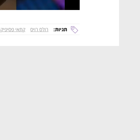
תגיות:
רולס רויס
קתאי פסיפיק