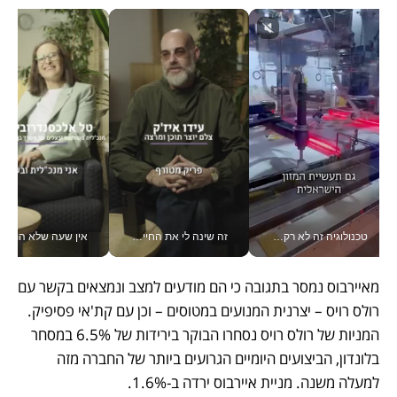
טכנולוגיה זה לא רק בהייטק: גם תעשיית המזון הישראלית מאמצת כלי AI, אוטומציה וניתוח דאטה בזמן אמת
זה שינה לי את החיים: איך עידו איז'ק הופך את הסמארטפון לכלי צילום מקצועי_v
אין שעה שלא התעסקתי במשבר - טל אלכסנדרוביץ’ שגב מנהלת משברים
מאיירבוס נמסר בתגובה כי הם מודעים למצב ונמצאים בקשר עם 
רולס רויס – יצרנית המנועים במטוסים – וכן עם קת'אי פסיפיק. 
המניות של רולס רויס נסחרו הבוקר בירידות של 6.5% במסחר 
בלונדון, הביצועים היומיים הגרועים ביותר של החברה מזה 
למעלה משנה. מניית איירבוס ירדה ב-1.6%. 