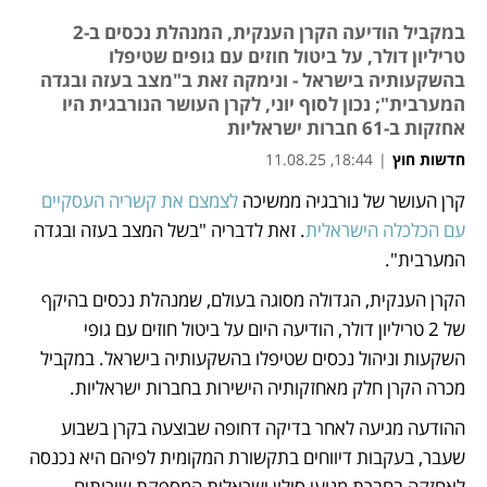
במקביל הודיעה הקרן הענקית, המנהלת נכסים ב-2
טריליון דולר, על ביטול חוזים עם גופים שטיפלו
בהשקעותיה בישראל - ונימקה זאת ב"מצב בעזה ובגדה
המערבית"; נכון לסוף יוני, לקרן העושר הנורבגית היו
אחזקות ב-61 חברות ישראליות
חדשות חוץ
|
18:44, 11.08.25
קרן העושר של נורבגיה ממשיכה 
לצמצם את קשריה העסקיים 
נפתח בכרטיסייה חדשה
עם הכלכלה הישראלית
. זאת לדבריה "בשל המצב בעזה ובגדה 
המערבית".
הקרן הענקית, הגדולה מסוגה בעולם, שמנהלת נכסים בהיקף 
של 2 טריליון דולר, הודיעה היום על ביטול חוזים עם גופי 
השקעות וניהול נכסים שטיפלו בהשקעותיה בישראל. במקביל 
מכרה הקרן חלק מאחזקותיה הישירות בחברות ישראליות. 
ההודעה מגיעה לאחר בדיקה דחופה שבוצעה בקרן בשבוע 
שעבר, בעקבות דיווחים בתקשורת המקומית לפיהם היא נכנסה 
לאחזקה בחברת מנועי סילון ישראלית המספקת שירותים 