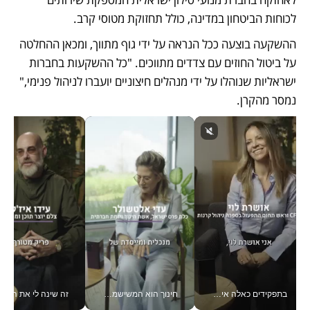
לכוחות הביטחון במדינה, כולל תחזוקת מטוסי קרב.
ההשקעה בוצעה ככל הנראה על ידי גוף מתווך, ומכאן ההחלטה 
על ביטול החוזים עם צדדים מתווכים. "כל ההשקעות בחברות 
ישראליות שנוהלו על ידי מנהלים חיצוניים יועברו לניהול פנימי," 
נמסר מהקרן.
בתפקידים כאלה אי אפשר לחכות: אושרת לוי מניעה השקעות ענק מהטלפון_v
חינוך הוא המשישמה של החיים שלי - V
זה שינה לי את החיים: 