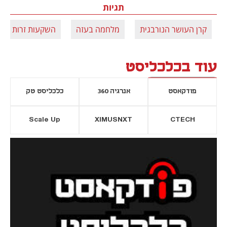
תגיות
קרן העושר הנורבגית
מלחמה בעזה
השקעות זרות
עוד בכלכליסט
פודקאסט
אנרגיה 360
כלכליסט טק
Scale Up
XIMUSNXT
CTECH
יסייה חדשה
נפתח בכרטיסייה חדשה