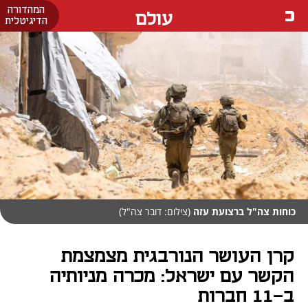
המהדורה
עולם
הדיגיטלית
כוחות צה"ל ברצועת עזה
(צילום: דובר צה"ל)
קרן העושר הנורבגית מצמצמת
הקשר עם ישראל: מכרה מניותיה
ב-11 חברות