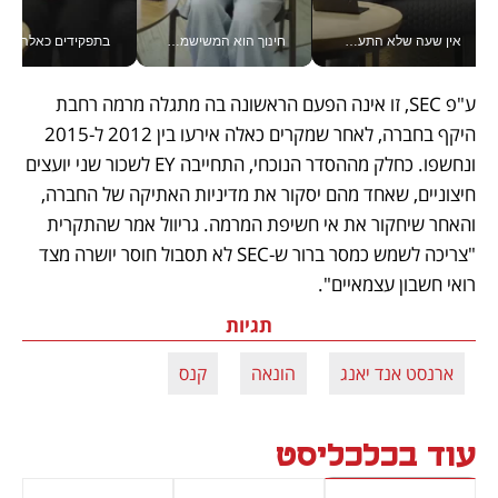
אין שעה שלא התעסקתי במשבר - טל אלכסנדרוביץ’ שגב מנהלת משברים תקשורתיים מכל מקום עם ה- Galaxy Z Fold8 Ultra שלה_v
חינוך הוא המשישמה של החיים שלי - V
בתפקידים כאלה אי אפשר לח
ע"פ SEC, זו אינה הפעם הראשונה בה מתגלה מרמה רחבת 
היקף בחברה, לאחר שמקרים כאלה אירעו בין 2012 ל-2015 
ונחשפו. כחלק מההסדר הנוכחי, התחייבה EY לשכור שני יועצים 
חיצוניים, שאחד מהם יסקור את מדיניות האתיקה של החברה, 
והאחר שיחקור את אי חשיפת המרמה. גריוול אמר שהתקרית 
"צריכה לשמש כמסר ברור ש-SEC לא תסבול חוסר יושרה מצד 
רואי חשבון עצמאיים". 
תגיות
ארנסט אנד יאנג
הונאה
קנס
עוד בכלכליסט