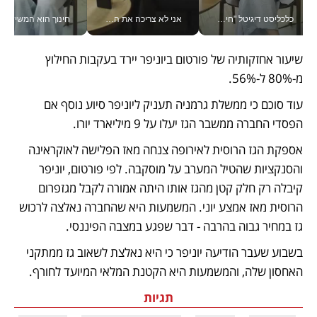
כלכליסט דיגיטל "חינוך הוא המשימה של החיים שלי"_v
אני לא צריכה את המשרד: רונית שרעבי-חדד מנהלת ארגון של 30000 עובדים מכל מקום_v
חינוך הוא המש
שיעור אחזקותיה של פורטום ביוניפר יירד בעקבות החילוץ 
מ-80% ל-56%.
עוד סוכם כי ממשלת גרמניה תעניק ליוניפר סיוע נוסף אם 
הפסדי החברה ממשבר הגז יעלו על 9 מיליארד יורו.
אספקת הגז הרוסית לאירופה צנחה מאז הפלישה לאוקראינה 
והסנקציות שהטיל המערב על מוסקבה. לפי פורטום, יוניפר 
קיבלה רק חלק קטן מהגז אותו היתה אמורה לקבל מגזפרום 
הרוסית מאז אמצע יוני. המשמעות היא שהחברה נאלצה לרכוש 
גז במחיר גבוה בהרבה - דבר שפגע במצבה הפיננסי.
בשבוע שעבר הודיעה יוניפר כי היא נאלצת לשאוב גז ממתקני 
האחסון שלה, והמשמעות היא הקטנת המלאי המיועד לחורף. 
תגיות