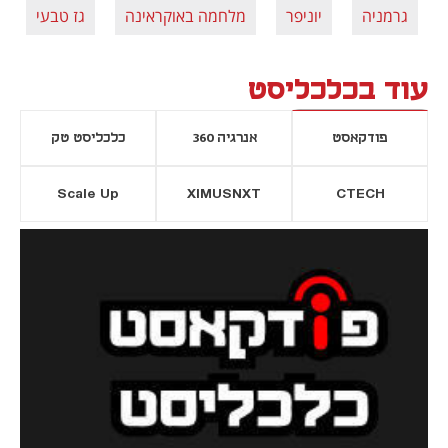
גרמניה
יוניפר
מלחמה באוקראינה
גז טבעי
עוד בכלכליסט
פודקאסט
אנרגיה 360
כלכליסט טק
Scale Up
XIMUSNXT
CTECH
יסייה חדשה
נפתח בכרטיסייה חדשה