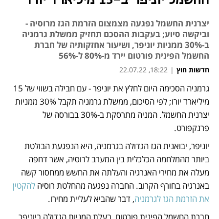
החשמל יוניפר ב-15 מיליארד יורו
יצרנית החשמל נפגעה מצמצום הזרמת הגז מרוסיה -
וביקשה סיוע; בעקבות ההסכם תחזיק ממשלת גרמניה
ב-30% ממניות יוניפר, ושיעור אחזקותיה של חברת
החשמל הפינית פורטום יירד מ-80% ל-56%
חדשות חוץ
|
18:22, 22.07.22
גרמניה הסכימה היום לחלץ את יוניפר - עם חבילה בשווי של 15 
נפתח בכרטיסייה חדשה
נפתח בכרטיסייה חדשה
מיליארד יורו; לפי הסיכום, ממשלת גרמניה תקבל 30% ממניות 
יצרנית החשמל. המניה מתרסקת ב-30% בבורסה של 
פרנקפורט.
יוניפר, יבואנית הגז הגדולה בגרמניה, היא הנפגעת הבולטת 
ביותר מהמלחמה הכלכלית בין המערב לרוסיה, אשר דחפה 
מעלה את מחירי האנרגיה והעלתה את החשש ממחסור קשה 
באנרגיה בחורף הקרוב. החברה נפגעה מהחלטת רוסיה
 להקטין 
את הזרמת הגז לגרמניה
, דבר שהביא לעליית מחירו.
חברת החשמל הפינית פורטום, בעלת המניות הגדולה ביוניפר, 