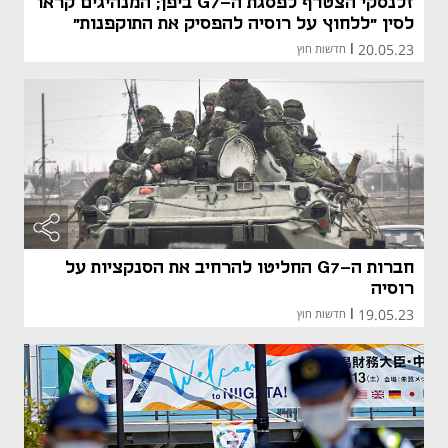
זלנסקי הצטרף לפסגת ה-G7 ביפן; המנהיגים קראו
לסין "ללחוץ על רוסיה להפסיק את התוקפנות"
20.05.23
|
חדשות חוץ
חברות ה-G7 החליטו להרחיב את הסנקציות על
רוסיה
19.05.23
|
חדשות חוץ