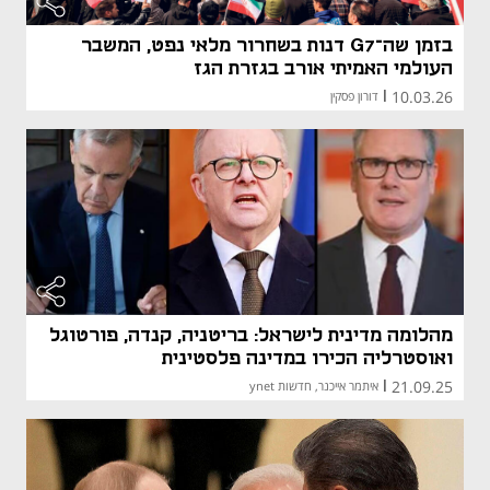
בזמן שה־G7 דנות בשחרור מלאי נפט, המשבר
העולמי האמיתי אורב בגזרת הגז
10.03.26
|
דורון פסקין
מהלומה מדינית לישראל: בריטניה, קנדה, פורטוגל
ואוסטרליה הכירו במדינה פלסטינית
21.09.25
|
איתמר אייכנר, חדשות ynet