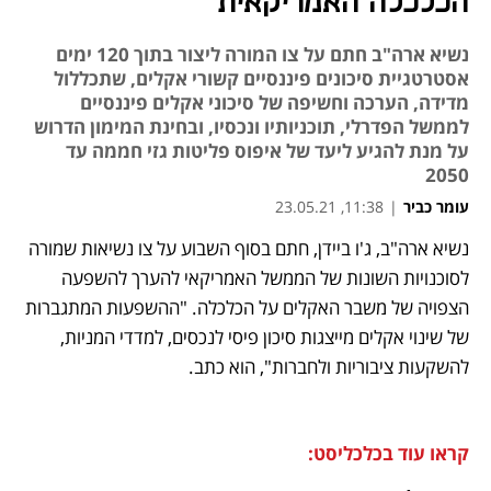
הכלכלה האמריקאית
נשיא ארה"ב חתם על צו המורה ליצור בתוך 120 ימים
אסטרטגיית סיכונים פיננסיים קשורי אקלים, שתכללול
מדידה, הערכה וחשיפה של סיכוני אקלים פיננסיים
לממשל הפדרלי, תוכניותיו ונכסיו, ובחינת המימון הדרוש
על מנת להגיע ליעד של איפוס פליטות גזי חממה עד
2050
עומר כביר
|
11:38, 23.05.21
נשיא ארה"ב, ג'ו ביידן, חתם בסוף השבוע על צו נשיאות שמורה 
נפתח בכרטיסייה חדשה
נפתח בכרטיסייה חדשה
נפתח בכרטיסייה חדשה
נפתח בכרטיסייה חדשה
נפתח בכרטיסייה חדשה
נפתח בכרטיסייה חדשה
נפתח בכרטיסייה חדשה
לסוכנויות השונות של הממשל האמריקאי להערך להשפעה 
הצפויה של משבר האקלים על הכלכלה. "ההשפעות המתגברות 
של שינוי אקלים מייצגות סיכון פיסי לנכסים, למדדי המניות, 
להשקעות ציבוריות ולחברות", הוא כתב.
קראו עוד בכלכליסט: