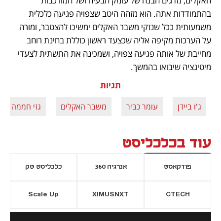
האקלים, מדגים הבנה של עומק הבעיה ושל המורכבות 
בהתמודדות אתה. הוא מזהה היטב שצפויה פגיעה כלכלית 
משמעותית ככל שנזקי משבר האקלים ימשיכו להצטבר, ומורה 
על הערכות מקיפה אליה שכצעד ראשון כוללת בחינת רוחב 
מחייבת של אותה פגיעה צפויה, ושמכינה את התשתית לצעדי 
מיטיגציה שיבואו בהמשך.
תגיות
ג'ו ביידן
עומר כביר
משבר האקלים
גזי חממה
עוד בכלכליסט
פודקאסט
אנרגיה 360
כלכליסט טק
Scale Up
XIMUSNXT
CTECH
יסייה חדשה
נפתח בכרטיסייה חדשה