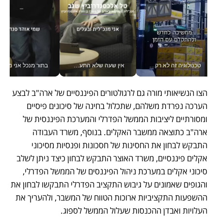
אין שעה שלא התעסקתי במשבר - טל אלכסנדרוביץ’ שגב מנהלת משברים תקשורתיים מכל מקום עם ה- Galaxy Z Fold8 Ultra שלה_v
בתור מנכל אני מקבל מאות החלטות ביום, וה- Galaxy Z Fold8 Ultra עוזר לי לחתוך אותן מהר יותר_v
בתפקידים כאלה אי אפשר לח
הצו הנשיאותי מורה גם לרגולטורים הפיננסיים של ארה"ב לבצע 
הערכה נפרדת משלהם, שתכלול בחינה של סיכונים פיסיים 
ומסורתיים ליציבות הממשל הפדרלי והמערכת הפיננסית של 
ארה"ב כתוצאה ממשבר האקלים. בנוסף, משרד העבודה 
התבקש לבחון את החסינות של חסכונות ופנסיות מסיכוני 
אקלים פיננסיים, משרד האוצר התבקש לבחון כיצד ניתן לשלב 
סיכוני אקלים במערכת ניהול הפיננסים של הממשל הפדרלי, 
והגופים שאמונים על גיבוש התקציב הפדרלי התבקשו לבחון את 
ההשפעות התקציביות ארוכות הטווח של המשבר, ולהעריך את 
העלויות ואבדן ההכנסות שעלול הממשל לספוג.