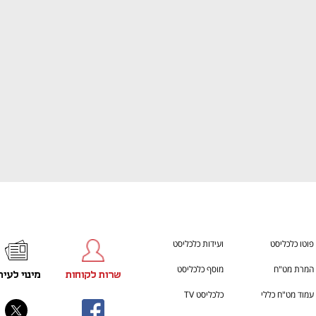
ענף במתח גבוה
מדברים כלכלה, עסקים ומה שב
פוטו כלכליסט
ועידות כלכליסט
המרת מט"ח
מוסף כלכליסט
שרות לקוחות
מינוי לעית
עמוד מט"ח כללי
כלכליסט TV