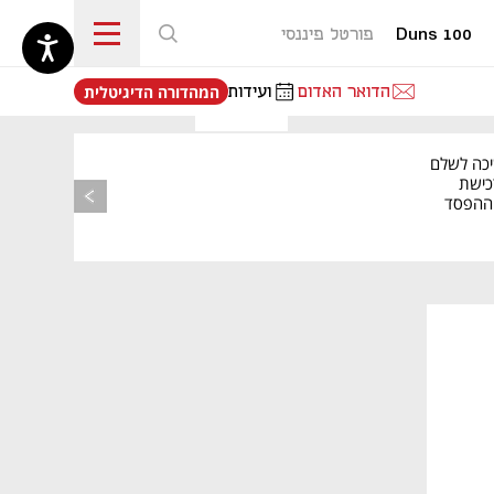
Duns 100
פורטל פיננסי
נפתח בכרטיסייה חדשה
הדואר האדום
ועידות
המהדורה הדיגיטלית
יכה לשלם
כישת
BASE: ההפסד
הרבעוני זינק ל-76