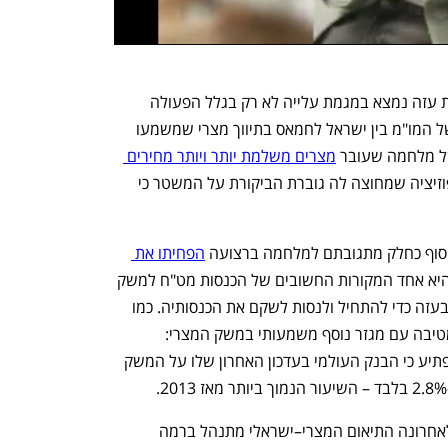
התסכול המצרי ביחס למה שקורה ברצועת עזה נמצא במגמת עלייה לא רק בגלל הפעולה 
ברפיח, אלא בגלל כישלון הסבב האחרון של המו"מ בין ישראל לחמאס בתיווך מצרי שמשמעו 
ל מלחמה שעובר 
מצרים משלמת יותר ויותר מחירים 
, ובתוך המדינה וכן בקרב חוגי אופוזיציה שמחוצה לה גוברת הביקורת על המשטר כי 
 סוף כחלק מתגובתם למלחמה ברצועה 
הפחיתו את 
 בכ-50%. התעלה היא אחד המקורות החשובים של הכנסות מט"ח למשק 
המצרי, ומצרים זקוקה להפסקת הלחימה בעזה כדי להתחיל ולנסות לשקם את הכנסותיה. כמו 
כן, אווירת המלחמה במזרח התיכון אינה מטיבה עם מגזר נוסף משמעותי במשק המצרי: 
התיירות. במצב הדברים הנוכחי, אין זה מפתיע כי הבנק העולמי בעדכון האחרון שלו על המשק 
כמו בתחום הביטחוני שנראה היה כי עד לאחרונה התיאום המצרי–ישראלי מתנהל ברמה 