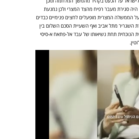
ההודעה המצרית מהיום היא איתות נוסף לישראל על הכעס בקהיר מהמשך המלחמה ומכך 
שאין באופק הסדר מדיני. האיתות הראשון היה סגירת מעבר רפיח מהצד המצרי ולכן נמנעת 
תנועת סחורות ואנשים מהרצועה ואליה. על הממשלה המצרית מופעלים לחצים פנימיים כבדים 
להסלים את המצב מול ישראל, כולל החזרת השגריר מתל אביב ואף השעיית הסכם השלום בין 
שתי המדינות אך נראה שההנהגה המצרית הנוכחית תחת נשיאותו של עבד אל-פתאח א-סיסי 
ין. 