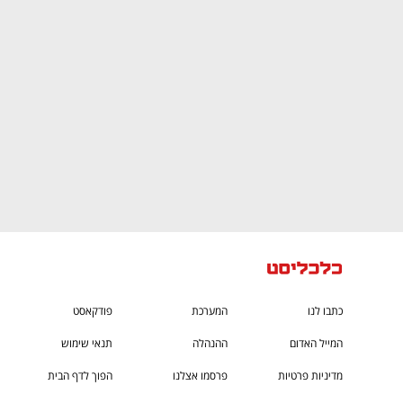
CTech – the
הבית של ההייטק הישראלי
כתבו לנו
המערכת
פודקאסט
המייל האדום
ההנהלה
תנאי שימוש
מדיניות פרטיות
פרסמו אצלנו
הפוך לדף הבית