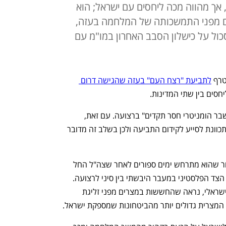
אך מהווה מכה ליחסים עם ישראל; הוא
 מפני התמשכותה של המלחמה בעזה,
סכול על כישלון הסבב האחרון במו"מ עם
טרף 
לתביעת "רצח העם" בעזה שהגישה דרום 
חסים בין שתי המדינות. 
לפי ההודעה, הצעד ננקט עקב יצירת "משבר הומניטרי חסר תקדים" ברצועה. עם זאת, 
ההודעה המצרית לא פירטה כיצד קהיר מתכוונת לסייע לקידום התביעה ולכן בשלב זה מדובר 
ר שהוא מתרחש ימים ספורים לאחר שצה"ל החל 
 כולל השתלטות על הצד הפלסטיני במעבר היבשתי בין סיני לרצועה. 
למרות דיווחים מוקדמים על תיאום מצרי–ישראלי, נראה שהחששות במצרים מפני זליגת 
 המצרית גדולים יותר מהביטחונות שמספקת ישראל. 