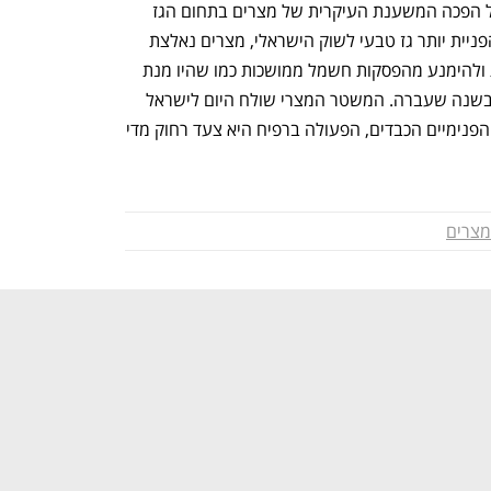
גבוהה, כך היה גם במישור הכלכלי. ישראל הפכה המשענת העיקרית של מצרים בתחום הגז 
הטבעי. אולם עם התקרבות עונת הקיץ והפניית יותר גז טבעי לשוק הישראלי, מצרים נאלצת 
לייבא גז טבעי ממקורות אחרים כדי לנסות ולהימנע מהפסקות חשמל ממושכות כמו שהיו מנת 
חלקם של למעלה מ- 105 מיליון אזרחים בשנה שעברה. המשטר המצרי שולח היום לישראל 
איתות ברור שמבחינתו, עם כל המטענים הפנימיים הכבדים, הפעולה ברפיח היא צעד רחוק מדי 
מצרים