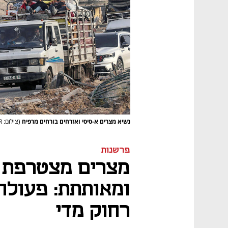
נשיא מצרים א-סיסי ואזרחים בורחים מרפיח
(צילום: Sean Gallup/Getty Images, PA/MOHAMMED SABER)
פרשנות
מצרים מצטרפת 
ומאותתת: פעולה
רחוק מדי