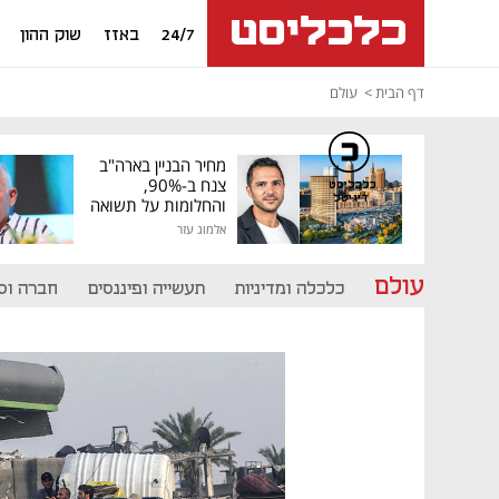
24/7
באזז
שוק ההון
דף הבית
עולם
מחיר הבניין בארה"ב
צנח ב-90%,
כלכליסט
דיגיטל
והחלומות על תשואה
גבוהה התנפצו
אלמוג עזר
עולם
כלכלה ומדיניות
תעשייה ופיננסים
חברה וס