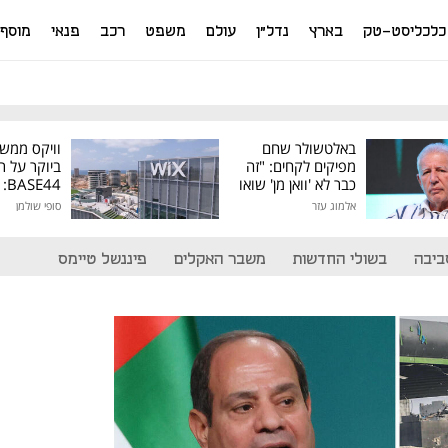
כלכליסט-טק
בארץ
נדל"ן
עולם
משפט
רכב
פנאי
מוסף
באלטשולר שחם
וויקס ממש
מפיקים לקחים: "זה
ביוקר על ר
כבר לא 'וואן מן' שואו
44
של גילעד"
אלמוג עזר
סופי שולמן
מיליון דולר
ביבה
בשולי החדשות
משבר האקלים
פיננשל טיימס