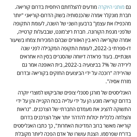
גם 
מותגי היוקרה
 מודעים להצלחתם היחסית בדרום קוריאה. 
חברת מונקלר אמרה שהכנסותיה בשוק הדרום-קוריאני "יותר 
מהכפילו את עצמן" ברבעון השני של השנה, לעומת התקופה 
שלפני מגפת הקורונה. חברת ריצ'מונט, שבבעלות קרטייה, 
אמרה שקוריאה היא בין האזורים שבהם המכירות צמחו בשיעור 
דו-ספרתי ב-2022, לעומת התקופה המקבילה לפני שנה 
ושנתיים. בעוד פראדה דיווחה שהסגרים בסין היו אחראים 
לירידה של 7% בביצועיה ב-2022, בית האופנה אמר גם 
שהירידה "רוככה על ידי הביצועים החזקים בקוריאה ובדרום 
מזרח אסיה". 
האנליסטים של מורגן סטנלי צופים שהביקוש למוצרי יוקרה 
בדרום קוריאה מונע הן על ידי עלייה בכוח הקנייה והן על ידי 
התשוקה להציג את מעמדם החברתי של הצרכנים. "נראות 
והצלחה כלכלית יכולות להדהד יותר אצל הצרכנים בדרום 
קוריאה מאשר ברוב המדינות האחרות", כך כתבו האנליסטים 
בדו"ח שפרסמו. הצגת עושרו של אדם הפכה ליותר מקובלת 