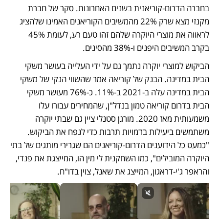
בחברה הדרום-קוריאנית בשנים האחרונות. סקר של חברת 
מקנזי מצא שרק 22% מהמשיבים הקוריאנים האמינו שלהציג 
לראווה את מוצרי היוקרה שלהם זהו טעם רע, לעומת 45% 
בקרב המשיבים היפנים ו-38% מהסינים. 
הביקוש למוצרי יוקרה נתמך גם על ידי העלייה בעושר משקי 
הבית במדינה. הבנק של קוריאה אמר שהשווי הנקי של משקי 
הבית במדינה עלה ב-2021 ב-11%. כ-76% מעושר משקי 
הבית בדרום קוריאה טמון בנדל"ן, שהמחירים עבורו עלו 
משמעותית מאז 2020. מורגן סטנלי ציין גם שבתי יוקרה 
משתמשים ביעילות בדמויות תרבות כדי לנפח את הביקוש. 
"כמעט כל הידוענים הדרום-קוריאנים הם שגרירי מותגים של בתי 
היוקרה המובילים", כמו השחקנית לי מין הו, המייצגת את פנדי, 
והראפר ג'י-דראגון, המייצג את שאנל, צוין בדו"ח.  