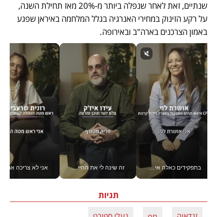
שנתיים, זאת לאחר שנפלה ביותר מ-20% מאז תחילת השנה, 
על רקע הזינוק במחירי האנרגיה בגלל המלחמה באיראן שפגע 
באמון הצרכנים בארה"ב ובאירופה. 
בתפקידים כאלה אי אפשר לחכות: אושרת לוי מניעה השקעות ענק מהטלפון_v
זה שינה לי את החיים: איך עידו איז'ק הופך את הסמארטפון לכלי צילום מקצועי_v
אני לא צריכה את המשרד:
תגיות
זנדאיה
on
נעלי ספורט