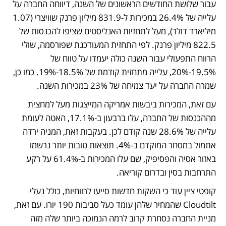
עבור שלושת החודשים הראשונים של השנה, דיווחה החברה על 
עלייה של 26.4% במכירות ל-831.9 מיליון פרנק שוויצרי (1.07 
מיליארד דולר), מעל לתחזיות האנליסטים שציפו להכנסות של 
822.5 מיליון פרנק. לפי התחזית המעודכנת שפורסמה, שולי 
הרווח התפעולי עבור השנה כולה יעמדו על טווח של 
19.5%-20%, עלייה מתחזית קודמת של 18.5%-19%. כמו כן, 
שמרה החברה על יעד צמיחה של 23% במכירות השנה. 
עם זאת, המכירות ביבשות אמריקה המייצגות מעל למחצית 
מההכנסות של החברה, עלו ברבעון ב-17.1%, האטה לעומת 
עלייה של 28.6% שנה קודם לכן. בעקבות זאת, המניה ירדה 
אתמול במסחר המוקדם ב-4%. תוצאות טובות יותר נרשמו 
באזור אסיה והפסיפיק, שם עלו המכירות ב-61.4% על רקע 
התרחבות בסין ובדרום קוריאה. 
קופטי ציין עוד כי השקות חדשות סייעו לרווחיות, כולל נעלי 
Cloudtilt שהמחיר שלהן עומד כעל סביבות 190 יורו. עם זאת, 
מניית החברה נסחרת קרוב לרמה הנמוכה ביותר שלה מזה 