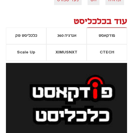
עוד בכלכליסט
פודקאסט
אנרגיה 360
כלכליסט טק
Scale Up
XIMUSNXT
CTECH
יסייה חדשה
נפתח בכרטיסייה חדשה