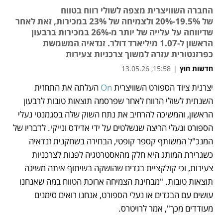
החברה השוויצרית מצפה לשולי רווח בטווח
של 19.5%-20% ולצמיחה של 23% במכירות, זאת לאחר
שדיווחה על עלייה של יותר מ-26% במכירות ברבעון
הראשון ל-1.07 מיליארד דולר. זנדאיה המשמשת
כפרזנטורית עזרה למשוך צרכניות צעירות
חדשות חוץ
|
15:58, 13.05.26
יצרנית ציוד הספורט השוויצרית 
On
 העלתה את התחזית 
נפתח בכרטיסייה חדשה
השנתית לשולי הרווח לאחר שפרסמה תוצאות טובות לרבעון 
הראשון, והמשיכה להרחיב את נתח השוק שלה בסגמנטי נעלי 
הספורט ונעלי הריצה שנשלטים על ידי אדידס ונייקי. לדבריו של 
המנכ"ל המשותף קספר קופטי, הבחירה בשחקנית זנדאיה 
כשגרירת המותג היא חלק מהאסטרטגיה לפנות לצרכניות 
צעירות, וכי קולקציית בגדים שהושקה בשיתוף איתה משיגה 
תוצאות טובות. "מבחינת הצמיחה ארוכת הטווח במה שאנחנו 
עושים עם הבגדים או נעלי הספורט, אנחנו רואים סימנים 
מעודדים מכך", אמר לרויטרס.