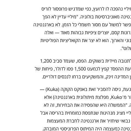
כעת מתברר כי התנהלותו הפוליטית של מיליי נהפכה לו לרועץ, כפי שמדגיש פרופסור לוריס 
זנאטה, מומחה לאמריקה הלטינית ולארגנטינה מאוניברסיטת בולוניה. "מיליי עדיין לא הפך 
למנהיג הפוליטי שהמדינה זקוקה לו. אי אפשר למשול עם מסור חשמלי כל הזמן. לא בארגנטינה 
ולא בשום מקום בעולם. כאשר מציגים פתרונות קסם, יוצרים ציפיות גבוהות מאוד — ואלה 
בסופו של דבר מתהפכות נגדך בטווח הבינוני והארוך. הוא לא יצר את הקואליציות הפוליטיות 
לוט".
אלא שהפעם ההפסד פוליטי הצורב גרם לתגובה מיידית בשווקים. הפסו, שעמד סביב 1,200 
לדולר עד יוני, צנח ל־1,300 פסו, ועם הודעת ההפסד קפץ לכמעט 1,500 פסו לדולר, פיחות של 
נפתח בכרטיסייה חדשה
נפתח בכרטיסייה חדשה
מיליי, פרופסור לכלכלה עם רטוריקה משכנעת, ניסה להסביר זאת באפקט הקוקה (Kuka) — 
הפחד משיבת הקירשנריסטים (המונח נגזר מ־Kuko, מפלצת מיתולוגית בארגנטינה) אלא 
שזנאטה רואה בכך תופעה עמוקה בהרבה. "הממשלה היא שהפסידה את הבחירות, זה לא 
שהאופוזיציה ניצחה אותן", הוא אומר. "מיליי מציג מנהיגות שנתפסת כמומחית בהריסה אבל 
פחות בבנייה. הוא הציג את עצמו כמנהיג נבואי שיחזיר את ארגנטינה לחברת המעצמות 
הגדולות", מוסיף זנאטה. "הרעיון של ארגנטינה כמעצמה היה המיתוס הפרוניסטי המובהק. 