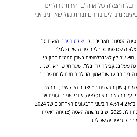
 חבל ההצלה של ארה"ב: הזרמת דולרים
ים: מינרלים נדירים וברית מול שאר מנהיגי
נה הססגוני חאבייר מיליי 
שולט בזירה
: הוא חיסל 
את הגירעונות התקציביים ואת ההיפר־אינפלציה שכרסמו כל חלקה טובה של בכלכלה 
הארגנטינאית, מהגדולות בעולם. במקביל, הוא שם קץ לאנדרלמוסיה בשוק המט"ח המקומי 
כאשר הצליח לכונן שער חליפין אחיד (עד כה פעל במקביל דולר "בלו", שער חליפין לא רשמי, 
זרים הביעו שוב אמון והדולרים חזרו לזרום פנימה. 
אלא שלצד ההצלחות, ארגנטינה נקלעה למיתון, שכן הצעדים המייצבים היו קשים, בהתאם 
להבטחות של מיליי להפעיל "מסור חשמלי" על התקציב והאינפלציה. אחרי שני רבעונים של 
צמיחה שלילית, התמ"ג הארגנטינאי צמח ב־4.2% ו־1.4% בשני הרבעונים האחרונים של 2024 
(מיליי נכנס לתפקיד בתחילת 2024). אך בתחילת 2025, שוב נרשמה האטה (צמיחה ריאלית 