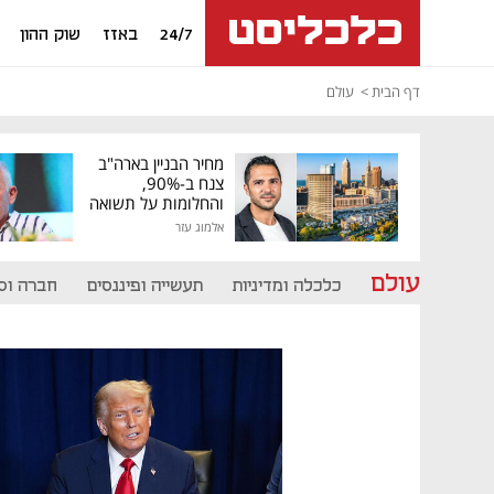
24/7
באזז
שוק ההון
דף הבית
עולם
מחיר הבניין בארה"ב
צנח ב-90%,
והחלומות על תשואה
גבוהה התנפצו
אלמוג עזר
עולם
כלכלה ומדיניות
תעשייה ופיננסים
חברה וס