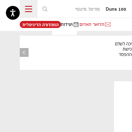
Duns 100
פורטל פיננסי
נפתח בכרטיסייה חדשה
הדואר האדום
ועידות
המהדורה הדיגיטלית
יכה לשלם
כישת
BASE: ההפסד
הרבעוני זינק ל-76