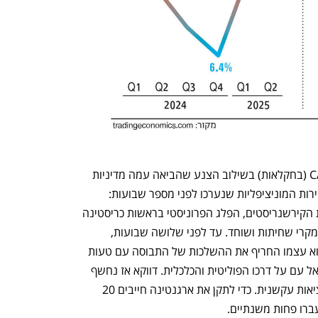
ואז הצרות השתלבו, המזל הרע ב־CAMPO (בחקלאות) בשילוב הצנע שהביאה עמה מדיניות 
המסור החשמלי הובילו להפסד צורב בבחירות המוניציפליות שנערכו לפני מספר שבועות: 
כישלון בפער של 13 נקודות האחוז לטובת הקירשנריסטים, הפלג הפרוניסטי בראשות כריסטינה 
קירשנר, שיושבת במעצר בית בגלל כמה מקרי שחיתות ושוחד. עד לפני שלושה שבועות, 
הסקרים צפו ניצחון למפלגתו של מיליי. הוא עצמו החריף את ההשלכות של התבוסה עם טעות 
פוליטית קשה, כשהפך את הבחירות למשאל עם על דרכו הפוליטית והכלכלית. דווקא אז נחשף 
כי הכשפים שלו אינם מספיקים אל מול מציאות עקשנית. כדי לתקן את ארגנטינה חייבים 20 
ברו פחות משנתיים.