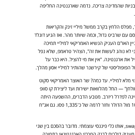
ענף במתח גבוה
מדברים כלכלה, עסקים ומה שב
ובכן, אינני רואה אף אחת מהרפורמות המבניות שהמדינה צריכה. נדמה שארגנטינה החליפה 
כשהפסו קרס והתקרב ל־1,476 פסו לדולר, מפלס הלחץ בקרב ממשל מיליי זינק והקריאות 
לעזרה החלו לזרום. היה ברור שחייבים קוסם עם שרביט גדול, וכמה שיותר מהר. ואז הגיע דונלד 
טראמפ. במסיבת עיתונאים מאולתרת בבניין האו"ם העניק הנשיא האמריקאי למיליי תמיכה 
גורפת לבחירות הקרבות. "אני תומך בו ואני לא נוהג לעשות את זה", הצהיר טראמפ, שלא נפל 
בפח כאשר שאלו אותו האם הוא מוכן להציל את ארגנטינה. "אין את מי להציל. היא כבר על 
הפופוליסטי של קירשנר שהותיר למיליי אסון מהלך. 
המסר היה ברור: ארצות הברית נותנת גיבוי מלא למיליי. עד כמה? שר האוצר האמריקאי סקוט 
: "כל האופציות מונחות על השולחן" — החל מהלוואות ישירות ועד ליצירת קו סוופ 
(swap line) בין הבנק המרכזי של ארגנטינה לפדרל ריזרב. מטבע הדברים, ההשפעה היתה 
מיידית, ותוך שעות התאושש הפסו בכ־10% מול הדולר וחזר לרמה של כ־1,335 פסו. גם אג"ח 
מה שמשך את תשומת הלב הוא ה־swap line, אותו כלי פיננסי עוצמתי. מדובר בהסכם בין שני 
בנקים מרכזיים, שבמסגרתו הפדרל ריזרב מעניק דולרים לבנק המרכזי הארגנטינאי בתמורה 