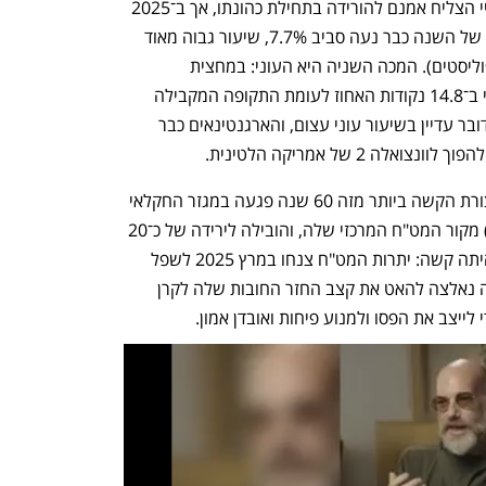
בעיה קשה במיוחד מציבה האבטלה. מיליי הצליח אמנם להורידה בתחילת כהונתו, אך ב־2025 
היא שוב הרימה ראש ובמחצית הראשונה של השנה כבר נעה סביב 7.7%, שיעור גבוה מאוד 
לעומת 5.7% בתקופת הפרוניסטים (הפופוליסטים). המכה השניה היא העוני: במחצית 
הראשונה של 2025 הוריד מיליי את העוני ב־14.8 נקודות האחוז לעומת התקופה המקבילה 
אשתקד, לכ־38% (מכ־53%). בה בעת, מדובר עדיין בשיעור עוני עצום, והארגנטינאים כבר 
ה 2 של אמריקה הלטינית.
גם המזל לא שיחק לטובתו של מיליי: הבצורת הקשה ביותר מזה 60 שנה פגעה במגזר החקלאי 
הקריטי של ארגנטינה (סויה, תירס וחיטה) מקור המט"ח המרכזי שלה, והובילה לירידה של כ־20 
מיליארד דולר בהכנסות מיצוא. התוצאה היתה קשה: יתרות המט"ח צנחו במרץ 2025 לשפל 
חסר תקדים (19 מיליארד דולר) וארגנטינה נאלצה להאט את קצב החזר החובות שלה לקרן 
ייצב את הפסו ולמנוע פיחות ואובדן אמון.