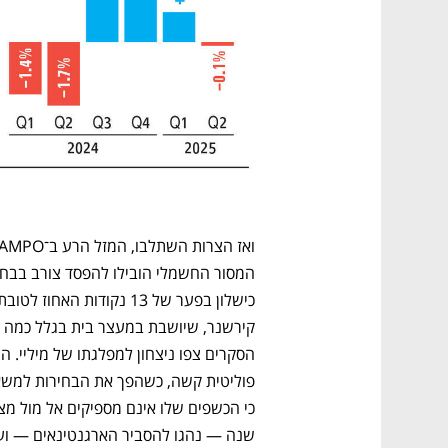
שנה — נהגו להסביר הארגנטינאים — וע