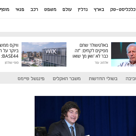
כלכליסט-טק
בארץ
נדל"ן
עולם
משפט
רכב
פנאי
מוסף
באלטשולר שחם
וויקס ממש
מפיקים לקחים: "זה
ביוקר על ר
כבר לא 'וואן מן' שואו
44
של גילעד"
אלמוג עזר
סופי שולמן
מיליון דולר
ביבה
בשולי החדשות
משבר האקלים
פיננשל טיימס