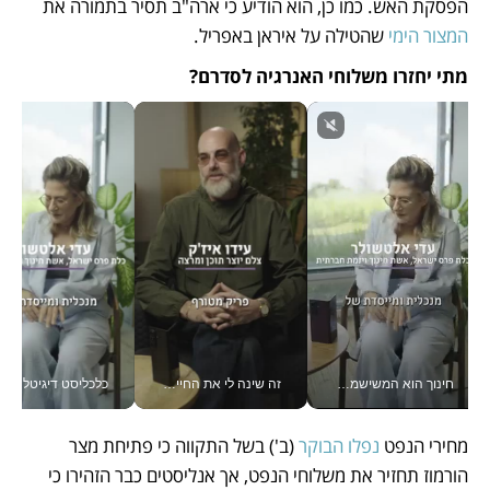
הפסקת האש. כמו כן, הוא הודיע כי ארה"ב תסיר בתמורה את 
המצור הימי
 שהטילה על איראן באפריל. 
מתי יחזרו משלוחי האנרגיה לסדרם?
חינוך הוא המשישמה של החיים שלי - V
זה שינה לי את החיים: איך עידו איז'ק הופך את הסמארטפון לכלי צילום מקצועי_v
כלכליסט דיגיטל
מחירי הנפט 
נפלו הבוקר
 (ב') בשל התקווה כי פתיחת מצר 
הורמוז תחזיר את משלוחי הנפט, אך אנליסטים כבר הזהירו כי 