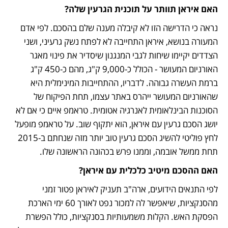
האם איראן תוותר על תוכנית הגרעין שלה?
נראה כי הדרישה הזו לא קיבלה מענה שלם בהסכם. לפי אדם 
המעורה בנושא, איראן התחייבה לא לפתח נשק גרעיני, ושני 
הצדדים יקיימו שיחות לגבי המנגנון שיסדיר את פינוי מאגר 
האורניום המעושר - הכולל כ-9,000 ק"ג, מהם כ-450 ק"ג 
ברמת העשרה גבוהה. לדבריו, ההתחייבות המינימלית היא 
שהאורניום המעושר ייהרס באתר עצמו, תחת הפיקוח של 
הסוכנות הבינלאומית לאנרגיה אטומית. טראמפ איים כי אם לא 
יושג הסכם גרעין עם איראן, הוא יתקוף שוב. על טראמפ מופעל 
לחץ פוליטי להשיג הסכם גרעין טוב יותר מזה שנחתם ב-2015 
תחת ממשל אובמה, וממנו פרש בכהונה הראשונה שלו. 
האם ההסכם מיטיב כלכלית עם איראן?
לפי התנאים הידועים, ארה"ב תעניק לאיראן פטור זמני 
מהסנקציות, שיאפשר לה למכור נפט לאורך 60 ימי הארכת 
הפסקת האש. הקלות משמעותיות בסנקציות, כולל הפשרת 