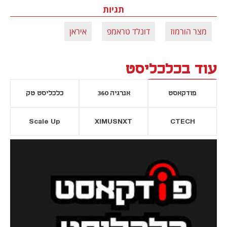
תגיות
מצר הורמוז
דונלד טראמפ
איראן
עוד בכלכליסט
פודקאסט
אנרגיה 360
כלכליסט טק
Scale Up
XIMUSNXT
CTECH
יסייה חדשה
נפתח בכרטיסייה חדשה