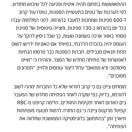
ההתאוששות בתחום תהיה איטית ופגיעה לכל שיבוש מחודש. 
לפי הערכות של גופים בתעשיית הספנות, נותרו עוד קרוב 
ל-600 ספינות שמחכות למעבר בהורמוז. לפני המלחמה עברו 
בכל יום בהורמוז כ-130 ספינות, וחצייה טיפוסית של ספינת 
מסחר באזור ארכה כשמונה שעות, כך שכל ניסיון להקל על 
העומס יהיה בהכרח הדרגתי, במיוחד אם האוניות ידרשו לשוט 
תחת תנאים מגבילים. חברות הספנות כבר פרסמו הנחיות 
לאפשרות של פתיחה מחדש של המצר, והזהירו כי "שייט 
סימולטני ולא מתואם" עלול ליצור עומסים ולחייב "תמרונים 
מסוכנים".
מומחים ציינו גם כי קרוב לוודאי שלא כל החברות ימהרו לשוב 
להורמוז, בדיוק כפי שקרה לאחר הפתיחה מחדש של המעבר 
בים האדום לאחר תקיפות החות'ים. הלימה קרופט מ-RBC 
קפיטל מרקטס ציינה כי גם החזרה לרמות תנועה מופחתות 
תיארך זמן "בהתחשב בלוגיסטיקה הממושכת שתלווה את 
הפתיחה". 