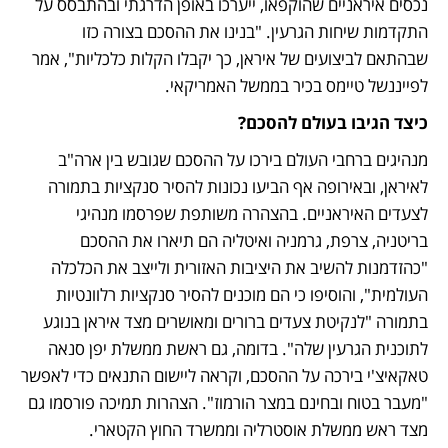
נכסים איראניים שהוקפאו, ייערכו באופן הדרגתי ובהתבסס על 
התקדמות שיחות הגרעין. "בנינו את ההסכם בצורה כזו 
שבהתאם לביצועים של איראן, כך יקבלו הקלות כלכליות", אמר 
לפייננשל טיימס בכיר בממשל האמריקאי. 
כיצד הגיבו בעולם להסכם?
מנהיגים ברחבי העולם בירכו על ההסכם שגובש בין ארה"ב 
לאיראן, ובאירופה אף הביעו נכונות להסיר סנקציות בתמורה 
לצעדים האיראניים. בהצהרה משותפת שפרסמו מנהיגי 
בריטניה, צרפת, גרמניה ואיטליה הם תיארו את ההסכם 
"כהזדמנות להשיב את היציבות האזורית ולייצב את הכלכלה 
העולמית", והוסיפו כי הם מוכנים להסיר סנקציות רלוונטיות 
בתמורה "לנקיטת צעדים ברורים ומאושרים מצד איראן בנוגע 
לתוכנית הגרעין שלה". בדומה, גם ראשת ממשלת יפן סנאה 
טאקאיצ'י בירכה על ההסכם, וקראה ליישום התנאים כדי לאפשר 
"מעבר בטוח ובחינם במצר הורמוז". הצהרות תמיכה פורסמו גם 
מצד ראש ממשלת אוסטרליה וממשרד החוץ הקטארי. 