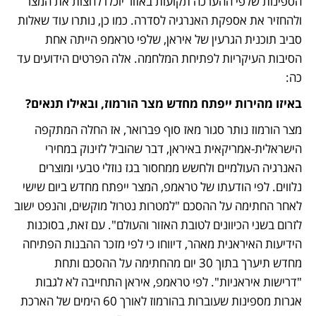
הספינות שלפי ההערכה תקועות באזור יוכלו לחצות את המצר 
ולהחזיר את אספקת האנרגיה לסדרה. כמו כן, נותרו עוד שאלות 
סביב תוכנית הגרעין של איראן, שלפי טראמפ הייתה אחת 
הסיבות העיקריות לפתיחת המלחמה. אלה הפרטים הידועים עד 
כה:
באיזו מהירות ייפתח מחדש מצר הורמוז, ובאילו תנאים?
מצר הורמוז נותר סגור מאז סוף פברואר, אז החלה המתקפה 
הישראלית-אמריקאית באיראן, דבר שהוביל לזינוק במחירי 
האנרגיה העולמיים ולחשש ממחסור בגז נוזלי טבעי ומוצרים 
נלווים. לפי הודעתו של טראמפ, המצר ייפתח מחדש ביום שישי 
לאחר החתימה על ההסכם "למטרות נטרול מוקשים, והנפט ישוב 
לזרום בשני הכיוונים לטובת האזור והעולם". עם זאת, בסוכנות 
הידיעות האיראנית מאהר, דיווחו כי לפי מזכר ההבנות הפתיחה 
מחדש תיערך בתוך 30 יום מהחתימה על ההסכם ותחת 
"דרישות איראניות". לפי טראמפ, איראן התחייבה לא לגבות 
אגרות מספינות שעוברות בהורמוז לאורך 60 הימים של הארכת 