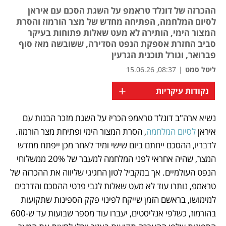
ההכרזה של דונלד טראמפ על השגת הסכם עם איראן
לסיום המלחמה, הפתיחה מחדש של מצר הורמוז והסרת
המצור הימי, הותירה לא מעט שאלות פתוחות בעיקר
סביב החזרת אספקת הנפט הסדירה, ששובשה מאז סוף
פברואר, וגורל תוכנית הגרעין
ליטל סמט
|
08:37, 15.06.26
+
נקודות עיקריות
נשיא ארה"ב דונלד טראמפ הכריז על השגת מזכר הבנות עם 
נפתח בכרטיסייה חדשה
נפתח בכרטיסייה חדשה
נפתח בכרטיסייה חדשה
איראן 
לסיום המלחמה
, הסרת המצור הימי ופתיחת מצר הורמוז. 
לדבריו, ההסכם ייחתם ביום שישי ומיד לאחר מכן ייפתח מחדש 
המצר, שהיה אחראי לפני המלחמה למעבר של 20% ממשלוחי 
הנפט העולמיים. אך במקביל לטון החגיגי שליווה את ההכרזה של 
טראמפ, נותרו עוד לא מעט שאלות לגבי פרטי ההסכם והדרכים 
למימושו, בראשם הזמן שייקח לפינוי פקק הספינות שתקועות 
בהורמוז, כשלפי אנליסטים, יעברו עוד מספר שבועות עד ש-600 