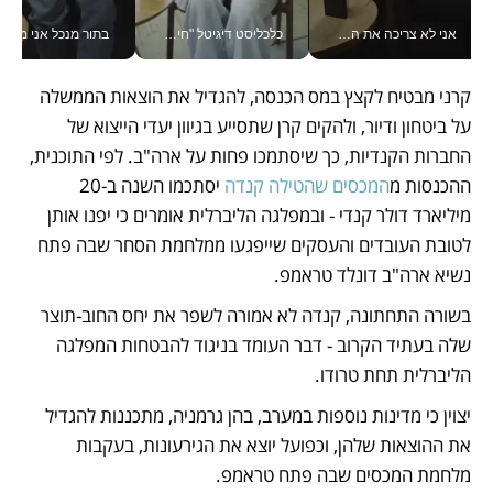
אני לא צריכה את המשרד: רונית שרעבי-חדד מנהלת ארגון של 30000 עובדים מכל מקום_v
כלכליסט דיגיטל "חינוך הוא המשימה של החיים שלי"_v
בתור מנכל אני מקבל מאות הח
קרני מבטיח לקצץ במס הכנסה, להגדיל את הוצאות הממשלה 
על ביטחון ודיור, ולהקים קרן שתסייע בגיוון יעדי הייצוא של 
החברות הקנדיות, כך שיסתמכו פחות על ארה"ב. לפי התוכנית, 
ההכנסות מ
המכסים שהטילה קנדה
 יסתכמו השנה ב-20 
מיליארד דולר קנדי - ובמפלגה הליברלית אומרים כי יפנו אותן 
לטובת העובדים והעסקים שייפגעו ממלחמת הסחר שבה פתח 
נשיא ארה"ב דונלד טראמפ.
בשורה התחתונה, קנדה לא אמורה לשפר את יחס החוב-תוצר 
שלה בעתיד הקרוב - דבר העומד בניגוד להבטחות המפלגה 
הליברלית תחת טרודו.
יצוין כי מדינות נוספות במערב, בהן גרמניה, מתכננות להגדיל 
את ההוצאות שלהן, וכפועל יוצא את הגירעונות, בעקבות 
מלחמת המכסים שבה פתח טראמפ. 