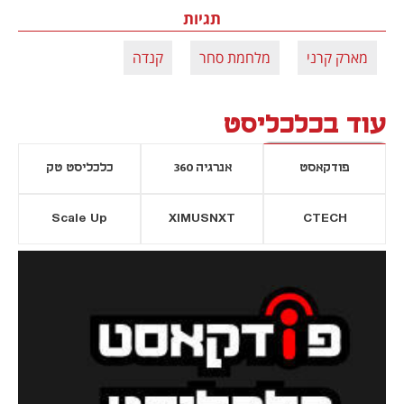
תגיות
מארק קרני
מלחמת סחר
קנדה
עוד בכלכליסט
פודקאסט
אנרגיה 360
כלכליסט טק
Scale Up
XIMUSNXT
CTECH
יסייה חדשה
נפתח בכרטיסייה חדשה