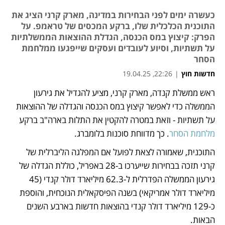
כעשרה ימים לפני הבחירות במדינה, מארק קרני הציג את
התוכנית הכלכלית שלו, ברקע המכסים של טראמפ. על
הפרק: קיצוץ במס הכנסה, הגדלת ההוצאות הממשלתיות
על תשתיות, וסיוע לעובדים ועסקים שייפגעו ממלחמת
הסחר
חדשות חוץ
|
22:26, 19.04.25
ראש ממשלת קנדה, מארק קרני, מציע להגדיל את גירעון 
נפתח בכרטיסייה חדשה
נפתח בכרטיסייה חדשה
נפתח בכרטיסייה חדשה
הממשלה כדי לאפשר קיצוץ במס הכנסה והגדלה של ההוצאות 
על תשתיות - וזאת במטרה להקטין את התלות בארה"ב ברקע 
מלחמת הסחר
. כך מדווחת סוכנות בלומברג.
התוכנית, שאמורה לצאת לפועל אם המפלגה הליברלית של 
קרני תזכה בבחירות שייערכו ב-28 באפריל, כוללת הגדלה של 
גירעון הממשלה הפדרלית ל-62.3 מיליארד דולר קנדי (45 
מיליארד דולר אמריקאי) בשנה הפיסקאלית הנוכחית, והוספת 
כ-129 מיליארד דולר קנדי בהוצאות חדשות בארבע השנים 
הבאות.