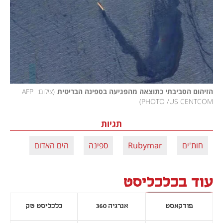
הזיהום הסביבתי כתוצאה מהפגיעה בספינה הבריטית
(
צילום: AFP 
)
PHOTO /US CENTCOM
תגיות
חות'ים
Rubymar
ספינה
הים האדום
עוד בכלכליסט
פודקאסט
אנרגיה 360
כלכליסט טק