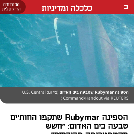
המהדורה
כלכלה ומדיניות
הדיגיטלית
הספינה Rubymar שטבעה בים האדום
(צילום: U.S. Central
Command/Handout via REUTERS )
הספינה Rubymar שתקפו החות'ים
טבעה בים האדום: "חשש