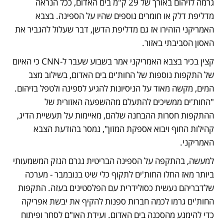
גרמה לזיהום באורך של 29 ק"מ בים האדום, ככל הנראה 
מדליפת דלק או חומרים נוספים שהיו על הספינה. בצבא 
האמריקני הזהירו אז גם מדליפת הדשן, דבר שעלול להגביר את 
האסון הסביבתי באזור.
קצין בכיר בצבא האמריקני אמר בשבוע שעבר ל-CNN כי האיום 
של התקפות נוספות של החות'ים בים האדום, בשילוב מצב 
המים, מקשה מאוד על הניסיונות להגיע לספינה ולטפל בזיהום. 
"החות'ים ממשיכים להתעלם מההשפעה האזורית של 
ההתקפות חסרות ההבחנה שלהם, מאיימות על תעשיית הדיג, 
קהילות החוף ויבוא אספקת המזון", נמסר בהודעת הצבא 
האמריקני.
למעשה, בהתקפה על הספינה הבריטית נגרם הנזק המשמעותי 
ביותר מאז החלו החות'ים לתקוף כלי שיט בנובמבר - מערכה 
שלדבריהם נעשית כסולידרית עם הפלסטינים בעזה. התקפות 
החות'ים גרמו לכמה חברות ספנות להקיף את יבשת אפריקה 
כדי להימנע מהסכנה בים האדום. ועידת האו"ם לסחר ופיתוח 