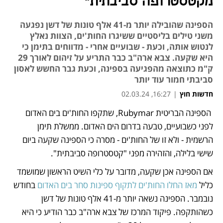
מקטסטרופה סביבתית"
הספינה שהובילה יותר מ-41 אלף טונות של דשן נפגעה
משני טילים בליסטיים ששיגרו החות'ים, הצוות נאלץ
לנטוש אותה, וכעת - שבועיים אחרי - מדווחים בתימן כי
היא שקעה. צבא ארה"ב כבר התריע על זיהום לאורך 29
ק"מ כתוצאה מהפגיעה בספינה, וכעת גבר החשש לאסון
סביבתי חמור עוד יותר
חדשות חוץ
|
16:27, 02.03.24
 הספינה הבריטית Rubymar, שתקפו החות'ים בים האדום 
נפתח בכרטיסייה חדשה
לפני כשבועיים, טבעה בדרום הים האדום. ממשלת תימן 
הרשמית - ולא זו של החות'ים - מסרה כי הספינה שקעה ביום 
שישי בלילה, והזהירה מפני "קטסטרופה סביבתית".
אם הספינה אכן שקעה, מדובר על כלי השיט הראשון שמושמד 
כליל 
מאז החלו החות'ים לתקוף ספינות סחר בים האדום
 בחודש 
נובמבר. הספינה נשאה יותר מ-41 אלף טונות של דשן 
כשהותקפה. פיקוד המרכז של צבא ארה"ב כבר הודיע כי היא 