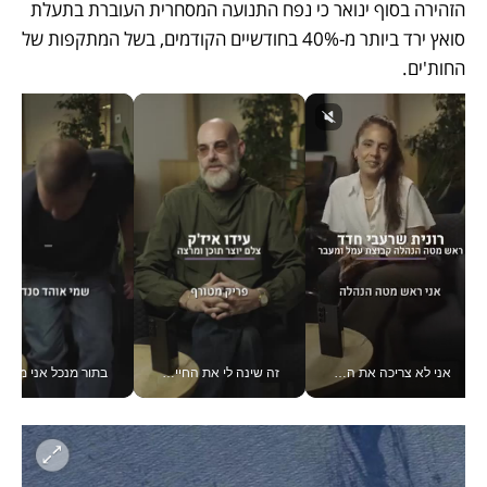
הזהירה בסוף ינואר כי נפח התנועה המסחרית העוברת בתעלת 
סואץ ירד ביותר מ-40% בחודשיים הקודמים, בשל המתקפות של 
החות'ים.
אני לא צריכה את המשרד: רונית שרעבי-חדד מנהלת ארגון של 30000 עובדים מכל מקום_v
זה שינה לי את החיים: איך עידו איז'ק הופך את הסמארטפון לכלי צילום מקצועי_v
בתור מנכל אני מקבל מאות הח