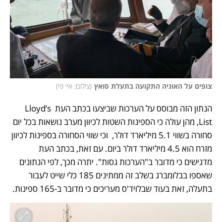
צופים על האוניה התקועה בתעלת סואץ
(
צילום: איי פי
)
הנתון הזה מבוסס על הערכות שביצעו בכתב העת Lloyd’s 
List, מהן עולה כי הספינות השטות לכיוון מערב נושאות בכל יום 
סחורה בשווי 5.1 מיליארד דולר,  וכי שווי הסחורה בספינות לכיוון 
מזרח הוא 4.5 מיליארד דולר ביום. עם זאת, בכתב העת 
מדגישים כי מדובר ב"הערכות גסות". יתרה מכך, לפי הנתונים 
שאספו בבלומברג בשלב זה ממתינים 185 כלי שייט לעבור 
בתעלה, זאת בעוד שבלויד'ס מעריכים כי מדובר ב-165 ספינות.