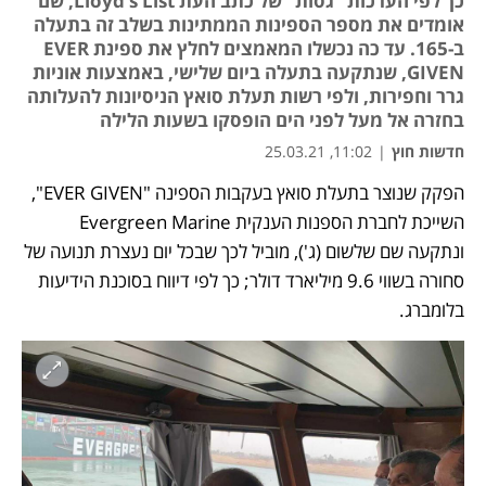
כך לפי הערכות "גסות" של כתב העת Lloyd’s List, שם
אומדים את מספר הספינות הממתינות בשלב זה בתעלה
ב-165. עד כה נכשלו המאמצים לחלץ את ספינת EVER
GIVEN, שנתקעה בתעלה ביום שלישי, באמצעות אוניות
גרר וחפירות, ולפי רשות תעלת סואץ הניסיונות להעלותה
בחזרה אל מעל לפני הים הופסקו בשעות הלילה
חדשות חוץ
|
11:02, 25.03.21
הפקק שנוצר בתעלת סואץ בעקבות הספינה "EVER GIVEN", 
השייכת לחברת הספנות הענקית Evergreen Marine 
ונתקעה שם שלשום (ג'), מוביל לכך שבכל יום נעצרת תנועה של 
סחורה בשווי 9.6 מיליארד דולר; כך לפי דיווח בסוכנת הידיעות 
בלומברג.