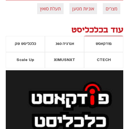
מצרים
אוניות מטען
תעלת סואץ
עוד בכלכליסט
פודקאסט
אנרגיה 360
כלכליסט טק
Scale Up
XIMUSNXT
CTECH
יסייה חדשה
נפתח בכרטיסייה חדשה