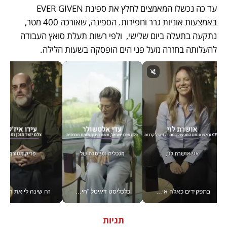
עד כה נכשלו המאמצים לחלץ את ספינת EVER GIVEN 
באמצעות אוניות גרר וחפירות. הספינה, שאורכה 400 מטר, 
נתקעה בתעלה ביום שלישי,  ולפי רשות תעלת סואץ העבודה 
להעלותה בחזרה מעל פני הים הופסקה בשעות הלילה.
בתפקידים כאלה אי אפשר לחכות: אושרת לוי מניעה השקעות ענק מהטלפון_v
כלכליסט דיגיטל "חינוך הוא המשימה של החיים שלי"_v
זה שינה לי את החיים: איך עידו איז'ק הופך את הסמארטפון לכלי צילום מקצועי_v
תגיות