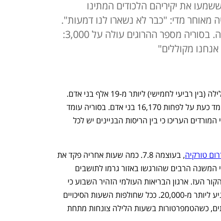
 ששמעו את יקיריהם הלכודים המתינו
ה מאוחר מדי: "כבר לא נשארו לנו דמעות".
לפחות 16,170 איש נהרגו בטורקיה. בסוריה מספר ההרוגים עולה על 3,000:
אנחנו מקוללים"
 הגיע הלילה (בין רביעי לחמישי) ליותר מ-19 אלף בני אדם. 
מספר ההרוגים בטורקיה, מוקד הרעש, עומד כעת על לפחות 16,170 בני אדם. בסוריה עומד 
מספר הקורבנות על יותר מ-3,100. באזורי המורדים העריכו כי בין הריסות הבניינים יש לכל 
ום טורקיה
, בעוצמה 7.8. כמה שעות אחריה פקד את 
האזור רעש חזק נוסף, בעוצמה 7.7. רעשי המשנה הרבים שהורגשו באזור גרמו לתושבים 
המבוהלים להישאר מחוץ לבתים, למרות הקור העז. ארגון הבריאות העולמי הזהיר השבוע כי 
מספר ההרוגים הסופי בטורקיה ובסוריה יגיע ליותר מ-20,000. ככל שחולפות השעות הסיכויים 
למצוא ניצולים בין ההריסות הולכים ופוחתים, כשהטמפרטורות בשעות הלילה צונחות מתחת 