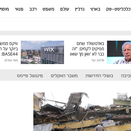
כלכליסט-טק
בארץ
נדל"ן
עולם
משפט
רכב
פנאי
מוסף
באלטשולר שחם
וויקס ממש
מפיקים לקחים: "זה
ביוקר על ר
כבר לא 'וואן מן' שואו
44
של גילעד"
אלמוג עזר
סופי שולמן
מיליון דולר
ביבה
בשולי החדשות
משבר האקלים
פיננשל טיימס