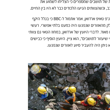
מטורקיה הגיעו מאז רעידת האדמה עדויות של תושבים שמספרים כי הצליחו לשמוע את 
, וכשהצוותים הגיעו הלכודים כבר לא היו בין החיים. 
אילנור ג'ביק, יועץ מיוחד לנשיא טורקיה רג'פ טאיפ ארדואן, אמר אתמול ל-BBC כי בגלל היקף 
האסון והנזק שנגרם לתשתיות, הסיוע לחלק מהאזורים שנפגעו היה כמעט בלתי אפשרי. רעשי 
משנה רבים פקדו את האזור, חלקם חזקים מאוד. לדברי היועץ של ארדואן, במחוז הטאי גם צוותי 
החילוץ נלכדו מתחת להריסות. "לא היה מי שיעזור לתושבים", הוא ציין. היועץ הוסיף כי כבישים 
ניתן היה להעביר סיוע לאזורים שנפגעו. 