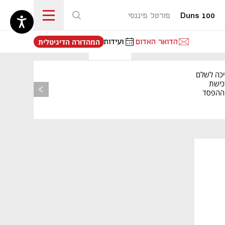
Duns 100
פורטל פיננסי
נפתח בכרטיסייה חדשה
הדואר האדום
ועידות
המהדורה הדיגיטלית
יכה לשלם
כישת
BASE: ההפסד
הרבעוני זינק ל-76