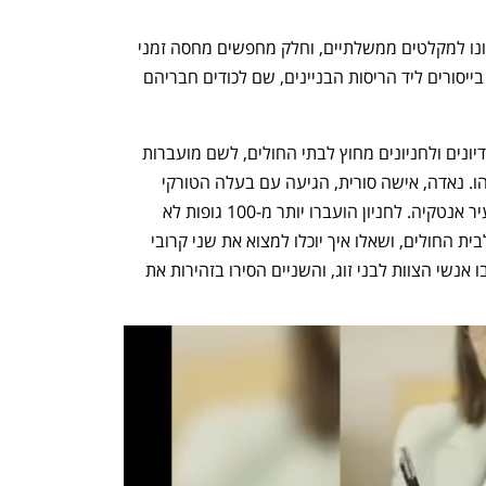
מאות אלפי טורקים הפכו לעקורים. חלק פונו למקלטים ממשלתיים, וחלק מחפשים מחסה זמני 
ואוכל במזג אוויר מקפיא. אחרים ממתינים בייסורים ליד הריסות הבניינים, שם לכודים חבריהם 
טורקים שקרוביהם נעדרים מגיעים לאצטדיונים ולחניונים מחוץ לבתי החולים, לשם מועברות 
גופות ההרוגים שנמצאו בהריסות וטרם זוהו. נאדה, אישה סורית, הגיעה עם בעלה הטורקי 
לחניון של בית חולים במחוז הטאי, ליד העיר אנטקיה. לחניון הועברו יותר מ-100 גופות לא 
מזוהות. בני הזוג פנו לאנשי הצוות מחוץ לבית החולים, ושאלו איך יוכלו למצוא את שני קרובי 
המשפחה שלהם. "תבדקו כל גופה", השיבו אנשי הצוות לבני זוג, והשניים הסירו בזהירות את 