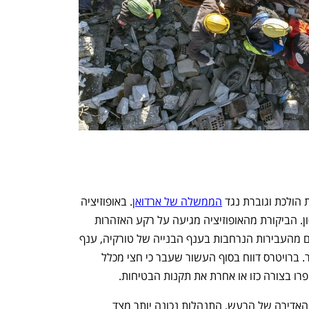
נפתח בכרטיסייה חדשה
נפתח בכרטיסייה חדשה
הולכת וגוברת נגד 
הממשלה של ארדואן
. באופוזיציה 
טענו כי ארדואן הוא האחראי הבלעדי לאסון. הביקורת מהאופוזיציה מגיעה על רקע האזהרות 
החוזרות ונשנות של מומחים לאורך השנים מהעבירות הנרחבות בענף הבנייה של טורקיה, ענף 
שסייע רבות לצמיחה הכלכלית שלה בעבר. ברויטרס דווח בסוף העשור שעבר כי חצי מכלל 
מומחים רבים מדגישים כי למרות עוצמתו האדירה של הרעש, התנהלות נכונה יותר מצד 