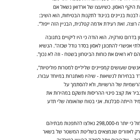
ענף במתח גבוה
מדברים כלכלה, עסקים ומה שב
השלטונות הייתה מצמצמת משמעותית את היקף האסון. כשיועצו של ארדואן נשאל אם 
הממשלה אחראית לאסון, מכיוון שאפשרה לבנות בניינים בניגוד לתקנות הבטיחות, הוא השיב: 
 רוצה. זאת רעידת אדמה קטלנית, הבניין הזה ייפול". 
אתמול הגיע ארדואן לראשונה לאזור האסון בדרום טורקיה. הוא הודה כי היו ליקויים בתגובה 
לרעידת האדמה, אך עם זאת הדגיש כי "בלתי אפשרי להתכונן לאסון בסדר גודל שכזה". הנשיא 
 לא רואים את כוחות הביטחון בשטח - וזה לא נכון". 
"זה זמן לאחדות וסולידריות. אני לא סובל אנשים שעושים קמפיינים שליליים למטרות פוליטיות", 
ציין ארדואן, שבעוד שלושה חודשים יתמודד בבחירות לנשיאות - שיהיו מאתגרות במיוחד עבורו. 
הוא קרא לטורקים להישמע רק להודעות הרשמיות של הרשויות, ולא להסתמך על 
"פרובוקטורים". הוא התחייב כי טורקיה תגביר את קצב פינוי ההריסות ותשקם במהירות את 
המבנים שנפגעו. "לאזרחים, לעם שלי, תמיד הייתה סבלנות. אני בטוח שהאומה שלי תדע 
התקשורת הממלכתית בסוריה דיווחה אתמול כי יותר מ-298,000 נאלצו להתפנות מבתיהם 
בעקבות רעידת האדמה. המספר מתייחס רק לאזורים שנמצאים בשליטת המשטר של בשאר 