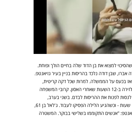
בכל דקה שעוברת, אברו בת ה-23 יודעת שהסיכוי למצוא את בן הדוד שלה בחיים הולך ופוחת. 
"כבר לא נשארו לי דמעות מרוב בכי", אמרה אברו, שבן דודה נלכד בהריסות בניין בעיר גזיאנטפ. 
התקווה של אברו לנס התחלפה בייאוש - ואז בכעס על הממשלה. למרות שכל דקה קריטית, 
לדבריה אף אחד מאנשי החילוץ לא הגיע לזירה ב-12 השעות שאחרי האסון. קרובי המשפחה 
נעזרו בתושבים ובשוטרים המקומיים, כדי לנסות לפנות את ההריסות לבדם. בשני בערב, 
כשהמחלצים הגיעו, הם עבדו במשך כמה שעות - וכשהגיע הלילה הפסיקו לעבוד. ג'לאל בן 61, 
שאחיו ואחיינו נלכדו גם הם בהריסות בגזיאנטפ: "אנשים התקוממו בשלישי בבוקר. המשטרה 