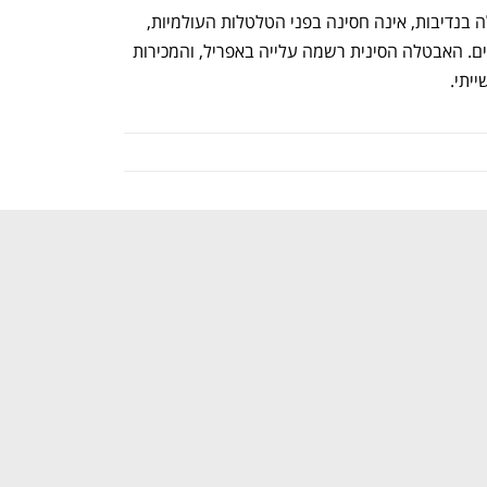
אך גם סין, המסבסדת את מגזר הייצור שלה בנדיבות, אינה חסינה בפני הטלטלות העולמיות, 
ומהעליות במחירי הדלק, הפחם והכימיקלים. האבטלה הסינית רשמה עלייה באפריל, והמכירות 
יתי.