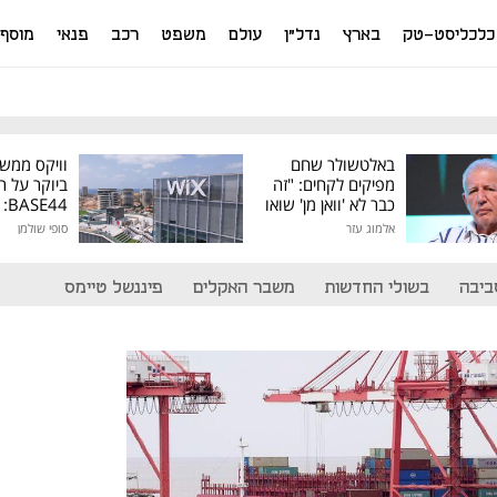
כלכליסט-טק
בארץ
נדל"ן
עולם
משפט
רכב
פנאי
מוסף
באלטשולר שחם
וויקס ממש
מפיקים לקחים: "זה
ביוקר על ר
כבר לא 'וואן מן' שואו
44
של גילעד"
אלמוג עזר
סופי שולמן
מיליון דולר
ביבה
בשולי החדשות
משבר האקלים
פיננשל טיימס