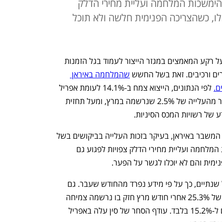
ים שהימשכות המלחמה ועליית מחירי הדלק
לו, כשהצריכה הפנימית חלשה ולא תוכל
קצב צמיחת הייצוא של סין עלה באפריל על רקע המאמצים במגזר הייצור לעמוד בגל הזמנות 
רים ורכיבים. זאת בשל החשש 
שהמלחמה באיראן 
ם.
 לפי הנתונים, הייצוא צמח ב-14.1% לעומת אפריל 
של השנה שעברה במונחים דולריים - יותר מהעלייה של 2.5% שנרשמה במרץ, ומעל תחזית 
היצואנים הסינים חמקו עד כה  מהשלכות המשבר באיראן, בעיקר בזכות העלייה בביקושים בשל 
המשבר, אך כלכלנים מזהירים שהימשכות המלחמה ועליית מחירי הדלק צפויות לפגוע גם 
מית והם לא יוכלו לגשר על הפער. 
ההזמנות החדשות לייצוא הגיעו לשיא של שנתיים, כך על פי מידע נפרד מהחודש שעבר. גם 
הייבוא המשיך לצמוח באפריל, עם עלייה של 25.3% אחרי חודש מרץ חזק בו נרשמה צמיחה 
של 27.8%, וזאת לעומת תחזית הכלכלנים ל-15.2% בלבד. עודף הסחר של סין עלה באפריל 