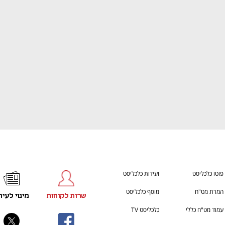
ענף במתח גבוה
מדברים כלכלה, עסקים ומה שב
פוטו כלכליסט
ועידות כלכליסט
המרת מט"ח
מוסף כלכליסט
שרות לקוחות
מינוי לעית
עמוד מט"ח כללי
כלכליסט TV