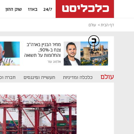
24/7
באזז
שוק ההון
דף הבית
עולם
מחיר הבניין בארה"ב
צנח ב-90%,
כלכליסט
דיגיטל
והחלומות על תשואה
גבוהה התנפצו
אלמוג עזר
עולם
כלכלה ומדיניות
תעשייה ופיננסים
חברה וס