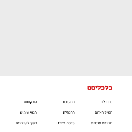
CTech – the
הבית של ההייטק הישראלי
כתבו לנו
המערכת
פודקאסט
המייל האדום
ההנהלה
תנאי שימוש
מדיניות פרטיות
פרסמו אצלנו
הפוך לדף הבית