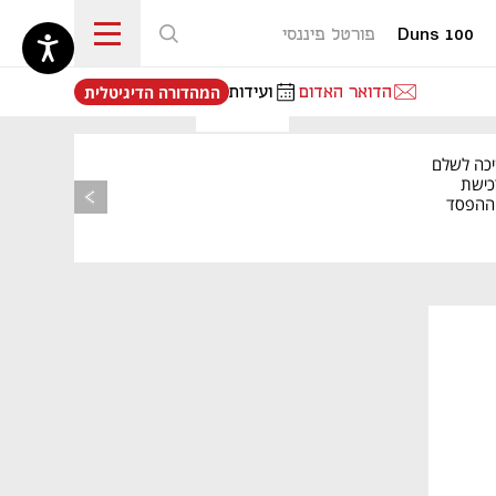
Duns 100
פורטל פיננסי
נפתח בכרטיסייה חדשה
הדואר האדום
ועידות
המהדורה הדיגיטלית
יכה לשלם
כישת
BASE: ההפסד
הרבעוני זינק ל-76