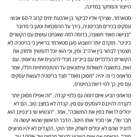
הייצור והמחקר במדינה. 
סטארמר, שצירף אליו לביקור בן ארבעת ימים קרוב ל-60 אנשי 
עסקים בכירים מבריטניה, בירך על ההסכמות וטען כי מדובר 
"בגישה מאוד חשובה, בדומה למה שאנחנו עושים עם הקשרים 
בינינו". מוקדם יותר השבוע טען סטארמר בריאיון כי בריטניה לא 
תצטרך לבחור בין ארה"ב וסין, וכי הוא יוכל להמשיך ולחזק את 
הקשרים הכלכליים עם בייג'ינג מבלי להכעיס את טראמפ. עם 
זאת, בתשובה לשאלות עיתונאים על ההתפתחויות הללו, אמר 
טראמפ כי זה יהיה "מסוכן מאוד" מצד בריטניה לעשות עסקים 
עם סין, כך לפי דיווח ברויטרס. 
טראמפ הביע איום דומה גם כלפי קנדה. "זה אפילו מסוכן יותר 
לקנדה להיכנס לעסקים עם סין. קנדה לא במצב טוב. הם לא 
יכולים לראות בסין את התשובה", אמר. "הנשיא שי ג'ינפינג הוא 
חבר שלי, אני מכיר אותו היטב. הדבר הראשון שהוא יעשה זה 
להגיד שהם לא יכולים לשחק יותר הוקי. הקנדים לא יהיו מרוצים 
מזה". טראמפ אף איים השבוע להטיל מכסים של 100% על 