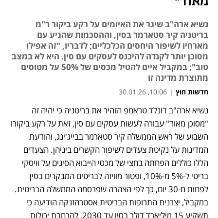
מאוד"
נשיא ארה"ב שיגר את האיומים על רקע ביקור ר"מ
בריטניה קיר סטארמר בסין, וההסכמות שהגיע עם
מארחיו לשיפור היחסים הכלכליים; לדבריו, "זה אפילו
מסוכן יותר לקנדה להיכנס לעסקים עם סין. היא לא במצב
טוב"; במקביל איים להטיל מכסים של 50% על מטוסים
מתוצרת מדינה זו
חדשות חוץ
|
10:06, 30.01.26
נשיא ארה"ב דונלד טראמפ הזהיר את בריטניה כי יהיה זה 
נפתח בכרטיסייה חדשה
"מסוכן מאוד" עבורה לעשות עסקים עם סין, זאת על רקע ביקורו 
השבוע של ראש הממשלה קיר סטארמר בבייג'ינג, והודעת 
המדינות על נקיטת צעדים לשיפור הקשרים ביניהן. הצעדים 
הללו כוללים הפחתה בחצי של מכסי הייבוא הסינים על וויסקי 
בריטי ל-5% מ-10%, ופטור מוויזה לבריטים המבקרים בסין 
לפחות מ-30 יום, כך לפי הצהרה שפרסמה הממשלה הבריטית. 
במקביל, יצרנית התרופות הבריטית אסטרהזנקה הודיעה כי 
תשקיע 15 מיליארד דולר בסין עד 2030, להרחבת יכולות 