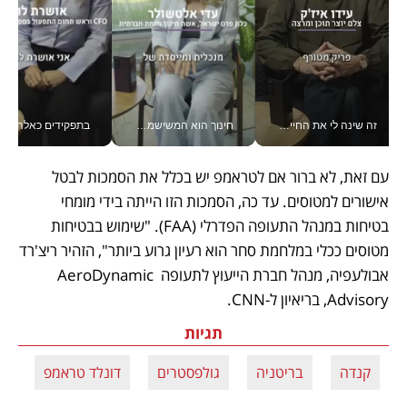
זה שינה לי את החיים: איך עידו איז'ק הופך את הסמארטפון לכלי צילום מקצועי_v
חינוך הוא המשישמה של החיים שלי - V
בתפקידים כאלה אי אפשר לח
עם זאת, לא ברור אם לטראמפ יש בכלל את הסמכות לבטל 
אישורים למטוסים. עד כה, הסמכות הזו הייתה בידי מומחי 
בטיחות במנהל התעופה הפדרלי (FAA). "שימוש בבטיחות 
מטוסים ככלי במלחמת סחר הוא רעיון גרוע ביותר", הזהיר ריצ'רד 
אבולעפיה, מנהל חברת הייעוץ לתעופה AeroDynamic 
Advisory, בריאיון ל-CNN. 
תגיות
קנדה
בריטניה
גולפסטרים
דונלד טראמפ
מ