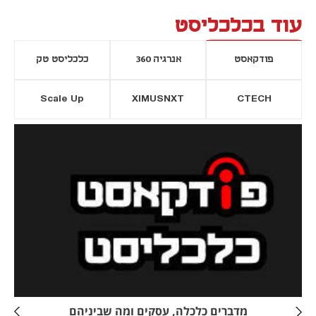
עוד בכלכליסט
פודקאסט
אנרגיה 360
כלכליסט טק
Scale Up
XIMUSNXT
CTECH
יסייה חדשה
נפתח בכרטיסייה חדשה
מדברים כלכלה, עסקים ומה שביניהם