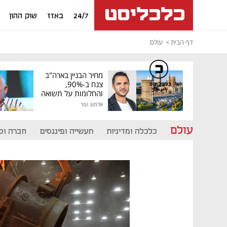
24/7
באזז
שוק ההון
דף הבית
עולם
מחיר הבניין בארה"ב
צנח ב-90%,
כלכליסט
דיגיטל
והחלומות על תשואה
גבוהה התנפצו
אלמוג עזר
עולם
כלכלה ומדיניות
תעשייה ופיננסים
חברה וס