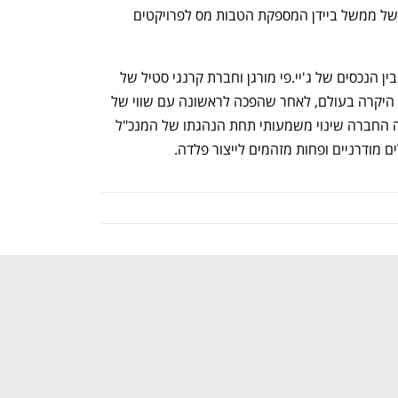
שהיא צפויה להרוויח מחבילת התמריצים של ממשל ביידן המספקת הטבות מס לפרויקטים 
US Steel הוקמה ב-1901 בעקבות מיזוג בין הנכסים של ג'יי.פי מורגן וחברת קרנגי סטיל של 
אנדרו קרנגי. בשיאה היא נחשבה לחברה היקרה בעולם, לאחר שהפכה לראשונה עם שווי של 
מיליארד דולר, אך בשנים האחרונות עברה החברה שינוי משמעותי תחת הנהגתו של המנכ"ל 
ם מודרניים ופחות מזהמים לייצור פלדה.