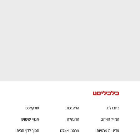
CTech – the
הבית של ההייטק הישראלי
כתבו לנו
המערכת
פודקאסט
המייל האדום
ההנהלה
תנאי שימוש
מדיניות פרטיות
פרסמו אצלנו
הפוך לדף הבית