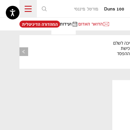
Duns 100
פורטל פיננסי
נפתח בכרטיסייה חדשה
הדואר האדום
ועידות
המהדורה הדיגיטלית
יכה לשלם
כישת
BASE: ההפסד
הרבעוני זינק ל-76