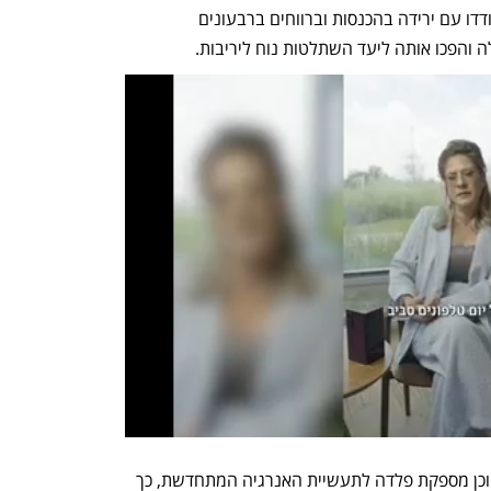
הפלדה ארסלורמיטאל. ב-US Steel התמודדו עם ירידה בהכנסות וברווחים ברבעונים 
והפכו אותה ליעד השתלטות נוח ליריבות. 
החברה עובדת בעיקר עם תעשיית הרכב וכן מספקת פלדה לתעשיית האנרגיה המתחדשת, כך 