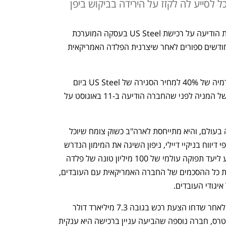
 לסייע לה לקזז על הירידה בביקוש ביפן
חברת ניפון סטיל (Nippon Steel) היפנית הודיעה על רכישת US Steel בעסקה המוערכת 
ההצעה בגובה 55 דולר למניה מייצגת פרמיה של 40% למחיר הסגירה של US Steel ביום 
שלישי, וגבוהה ב-142% ממחיר הסגירה של המניה לפני שהחברה הודיעה ב-11 באוגוסט על 
ניפון היא יצרנית הפלדה הרביעית בגודלה בעולם, והיא מתייחסת לארה"ב כשוק צומח שיוכל 
לסייע לה לקזז על הירידה בביקוש ביפן. לפי דיווח בניקיי דיילי, ניפון השיגה את המימון הנדרש 
לעסקה ולהערכתה היא תאפשר לה להגיע ליעד תפוקה עולמי של 100 מיליון טונה של פלדה 
גולמית. כמו כן, בחברה הדגישו כי יכבדו את כל ההסכמים של החברה האמריקאית עם העובדים, 
יגודי העובדים. 
US Steel החלה בהליך בדיקה אסטרטגי לאחר שדחו הצעת רכש בגובה 7.3 מיליארד דולר 
מהיריבה קליבלנד-קליפס. כפי שדווח ברויטרס, חברה נוספה שהביעה עניין ברכישה היא ענקית 