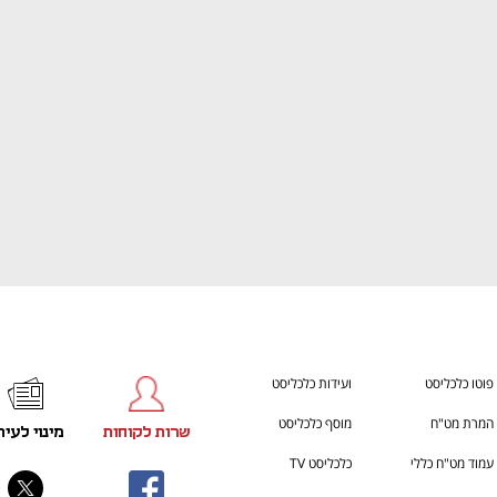
ענף במתח גבוה
מדברים כלכלה, עסקים ומה שב
פוטו כלכליסט
ועידות כלכליסט
המרת מט"ח
מוסף כלכליסט
שרות לקוחות
מינוי לעית
עמוד מט"ח כללי
כלכליסט TV