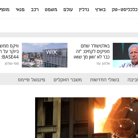
כלכליסט-טק
בארץ
נדל"ן
עולם
משפט
רכב
פנאי
מוסף
באלטשולר שחם
וויקס ממש
מפיקים לקחים: "זה
ביוקר על ר
כבר לא 'וואן מן' שואו
44
של גילעד"
אלמוג עזר
סופי שולמן
מיליון דולר
ביבה
בשולי החדשות
משבר האקלים
פיננשל טיימס