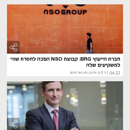
חברת הייעוץ BRG: קבוצת NSO הפכה לחסרת שווי
למשקיעים שלה
11.04.22
|
קיי וויגינס, פייננשל טיימס