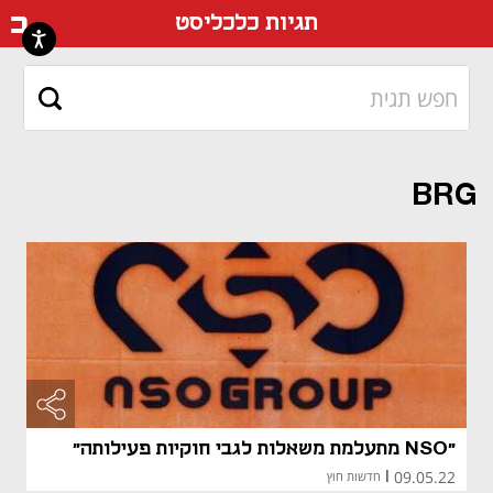
דף ה
תגיות כלכליסט
BRG
"NSO מתעלמת משאלות לגבי חוקיות פעילותה"
09.05.22
|
חדשות חוץ