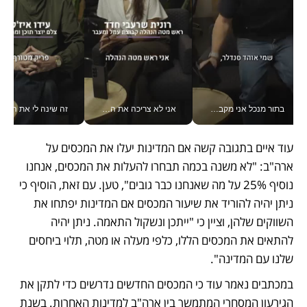
בתור מנכל אני מקבל מאות החלטות ביום, וה- Galaxy Z Fold8 Ultra עוזר לי לחתוך אותן מהר יותר_v
אני לא צריכה את המשרד: רונית שרעבי-חדד מנהלת ארגון של 30000 עובדים מכל מקום_v
זה שינה לי את החיים: 
עוד איים בתגובה קשה אם המדינות יעלו את המכסים על 
ארה"ב: "לא משנה בכמה תבחרו להעלות את המכסים, אנחנו 
נוסיף 25% על מה שאנחנו כבר גובים", טען. עם זאת, הוסיף כי 
ניתן יהיה להוריד את שיעור המכסים אם המדינות יפתחו את 
השווקים שלהן, וציין כי "ייתכן ונשקול התאמה. ניתן יהיה 
להתאים את המכסים הללו, כלפי מעלה או מטה, תלוי ביחסים 
שלנו עם המדינה". 
במכתבים נאמר עוד כי המכסים החדשים נדרשים כדי לתקן את 
הגירעון המסחרי המתמשך בין ארה"ב למדינות האחרות. בשנת 