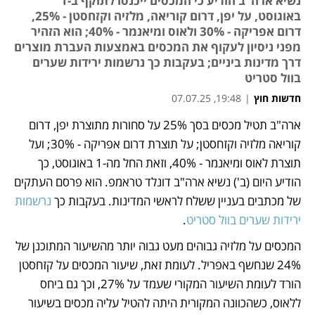
נשיא ארה"ב הודיע כי המכסים ייכנסו לתוקף ב-1
באוגוסט, על יפן, דרום קוריאה, מלזיה וקזחסטן - 25%,
דרום אפריקה - 30% ולאוס ומיאנמר - 40%; הוא הזהיר
מפני ניסיון לעקוף את המכסים באמצעות העברת מוצרים
דרך מדינות ביניים; בעקבות כך נרשמות ירידות שערים
בוול סטריט
חדשות חוץ
|
19:48, 07.07.25
ארה"ב תטיל מכסים בסך 25% על סחורות מתוצרת יפן, דרום 
נפתח בכרטיסייה חדשה
נפתח בכרטיסייה חדשה
נפתח בכרטיסייה חדשה
קוריאה מלזיה וקזחסטן; על תוצרת דרום אפריקה - 30%; ועל 
תוצרת לאוס ומיאנמר - 40%, וזאת החל מה-1 באוגוסט, כך 
הודיע היום (ב') נשיא ארה"ב דונלד טראמפ. הוא פרסם העתקים 
של מכתבים בעניין ששלח לראשי המדינות. בעקבות כך 
נרשמות 
ירידות שערים בוול סטריט
.
המכסים על מלזיה גבוהים מעט גבוה יותר מהשיעור המתוכנן של 
24% שנחשף באפריל. לעומת זאת, שיעור המכסים על קזחסטן 
הורד לעומת השיעור המקורי שעמד על 27%, וכך גם ביחס 
ללאוס, כשהכוונה המקורית היתה להטיל עליה מכסים בשיעור 