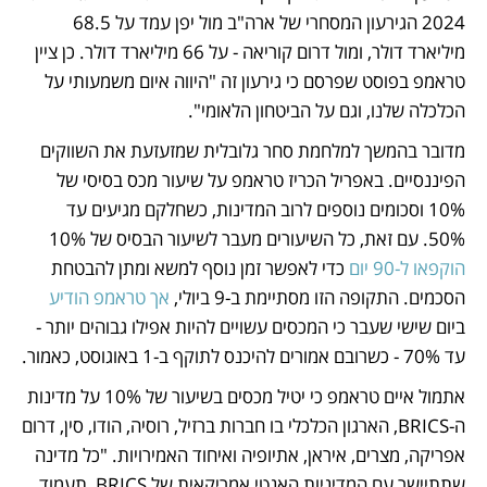
2024 הגירעון המסחרי של ארה"ב מול יפן עמד על 68.5 
מיליארד דולר, ומול דרום קוריאה - על 66 מיליארד דולר. כן ציין 
טראמפ בפוסט שפרסם כי גירעון זה "היווה איום משמעותי על 
הכלכלה שלנו, וגם על הביטחון הלאומי". 
מדובר בהמשך למלחמת סחר גלובלית שמזעזעת את השווקים 
הפיננסיים. באפריל הכריז טראמפ על שיעור מכס בסיסי של 
10% וסכומים נוספים לרוב המדינות, כשחלקם מגיעים עד 
50%. עם זאת, כל השיעורים מעבר לשיעור הבסיס של 10% 
הוקפאו ל-90 יום
 כדי לאפשר זמן נוסף למשא ומתן להבטחת 
הסכמים. התקופה הזו מסתיימת ב-9 ביולי, 
אך טראמפ הודיע
ביום שישי שעבר כי המכסים עשויים להיות אפילו גבוהים יותר - 
עד 70% - כשרובם אמורים להיכנס לתוקף ב-1 באוגוסט, כאמור.
אתמול איים טראמפ כי יטיל מכסים בשיעור של 10% על מדינות 
ה-BRICS, הארגון הכלכלי בו חברות ברזיל, רוסיה, הודו, סין, דרום 
אפריקה, מצרים, איראן, אתיופיה ואיחוד האמירויות. "כל מדינה 
שתתיישר עם המדיניות האנטי אמריקאית של BRICS, תעמוד 