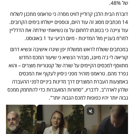
של 48%. 
דוברת הבית הלבן קרוליין לוויט מסרה כי טראמפ מתכנן לשלוח 
14 מכתבים מסוג זה עוד היום, ונוספים יישלחו בימים הקרובים. 
עוד ציינה כי בכוונתו לחתום על צו נשיאותי שידחה את הדדליין 
למו"מ בעניין מול המדינות - מיום רביעי עד 1 באוגוסט.
במכתבים ששלח לראש ממשלת יפן שיגרו אישיבה ונשיא דרום 
קוריאה לי ג'ה מיונג, מבהיר הנשיא כי שיעור המכס החדש 
מתווסף למכסים הקיימים על שורה של קטגוריות מוצרים – והוא 
נפרד מהם. טראמפ מזהיר מפני ניסיון לעקוף את המכסים 
באמצעות העברת המוצרים דרך מדינות ביניים לפני ההעברה 
שלהן לארה"ב. לדבריו, "סחורות המועברות כדי להתחמק ממכס 
גבוה יותר יהיו כפופות למכס הגבוה יותר". 