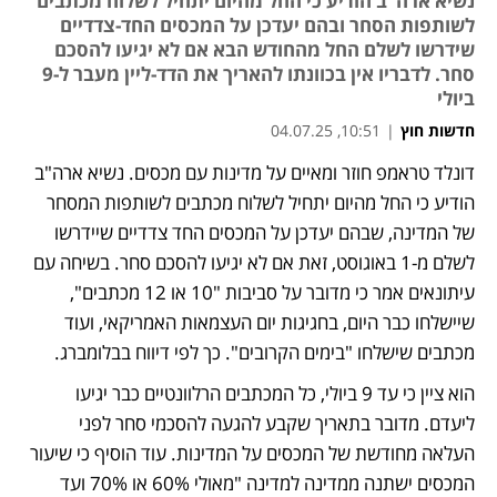
נשיא ארה"ב הודיע כי החל מהיום יתחיל לשלוח מכתבים
לשותפות הסחר ובהם יעדכן על המכסים החד-צדדיים
שידרשו לשלם החל מהחודש הבא אם לא יגיעו להסכם
סחר. לדבריו אין בכוונתו להאריך את הדד-ליין מעבר ל-9
ביולי
חדשות חוץ
|
10:51, 04.07.25
דונלד טראמפ חוזר ומאיים על מדינות עם מכסים. נשיא ארה"ב 
נפתח בכרטיסייה חדשה
נפתח בכרטיסייה חדשה
הודיע כי החל מהיום יתחיל לשלוח מכתבים לשותפות המסחר 
של המדינה, שבהם יעדכן על המכסים החד צדדיים שיידרשו 
לשלם מ-1 באוגוסט, זאת אם לא יגיעו להסכם סחר. בשיחה עם 
עיתונאים אמר כי מדובר על סביבות "10 או 12 מכתבים", 
שיישלחו כבר היום, בחגיגות יום העצמאות האמריקאי, ועוד 
מכתבים שישלחו "בימים הקרובים". כך לפי דיווח בבלומברג.
הוא ציין כי עד 9 ביולי, כל המכתבים הרלוונטיים כבר יגיעו 
ליעדם. מדובר בתאריך שקבע להגעה להסכמי סחר לפני 
העלאה מחודשת של המכסים על המדינות. עוד הוסיף כי שיעור 
המכסים ישתנה ממדינה למדינה "מאולי 60% או 70% ועד 