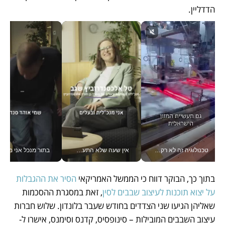
הדדליין.
טכנולוגיה זה לא רק בהייטק: גם תעשיית המזון הישראלית מאמצת כלי AI, אוטומציה וניתוח דאטה בזמן אמת
אין שעה שלא התעסקתי במשבר - טל אלכסנדרוביץ’ שגב מנהלת משברים תקשורתיים מכל מקום עם ה- Galaxy Z Fold8 Ultra שלה_v
בתור מנכל אני מקבל מאות הח
בתוך כך, הבוקר דווח כי הממשל האמריקאי 
הסיר את ההגבלות 
על יצוא תוכנות לעיצוב שבבים לסין
, זאת במסגרת ההסכמות 
שאליהן הגיעו שני הצדדים בחודש שעבר בלונדון. שלוש חברות 
עיצוב השבבים המובילות – סינופסיס, קדנס וסימנס, אישרו ל-