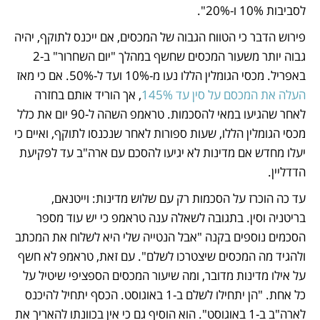
לסביבות 10% ו-20%". 
פירוש הדבר כי הטווח הגבוה של המכסים, אם ייכנס לתוקף, יהיה 
גבוה יותר משעור המכסים שחשף במהלך "יום השחרור" ב-2 
באפריל. מכסי הגומלין הללו נעו מ-10% ועד ל-50%. אם כי מאז 
העלה את המכסם על סין עד 145%
, אך הוריד אותם בחזרה 
לאחר שהגיעו במאי להסכמות. טראמפ השהה ל-90 יום את כלל 
מכסי הגומלין הללו, שעות ספורות לאחר שנכנסו לתוקף, ואיים כי 
יעלו מחדש אם מדינות לא יגיעו להסכם עם ארה"ב עד לפקיעת 
הדדליין.
עד כה הוכרז על הסכמות רק עם שלוש מדינות: וייטנאם, 
בריטניה וסין. בתגובה לשאלה ענה טראמפ כי יש עוד מספר 
הסכמים נוספים בקנה "אבל הנטייה שלי היא לשלוח את המכתב 
ולהגיד מה המכסים שיצטרכו לשלם". עם זאת, טראמפ לא חשף 
על אילו מדינות מדובר, ומה שיעור המכסים הספציפי שיטיל על 
כל אחת. "הן יתחילו לשלם ב-1 באוגוסט. הכסף יתחיל להיכנס 
לארה"ב ב-1 באוגוסט". הוא הוסיף גם כי אין בכוונתו להאריך את 