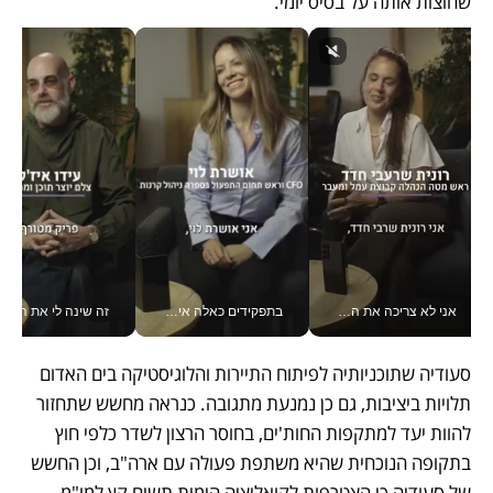
שחוצות אותה על בסיס יומי.
אני לא צריכה את המשרד: רונית שרעבי-חדד מנהלת ארגון של 30000 עובדים מכל מקום_v
בתפקידים כאלה אי אפשר לחכות: אושרת לוי מניעה השקעות ענק מהטלפון_v
זה שינה לי את החיים: 
סעודיה שתוכניותיה לפיתוח התיירות והלוגיסטיקה בים האדום 
תלויות ביציבות, גם כן נמנעת מתגובה. כנראה מחשש שתחזור 
להוות יעד למתקפות החות'ים, בחוסר הרצון לשדר כלפי חוץ 
בתקופה הנוכחית שהיא משתפת פעולה עם ארה"ב, וכן החשש 
של סעודיה כי הצטרפות לקואליציה הימית תשים קץ למו"מ 