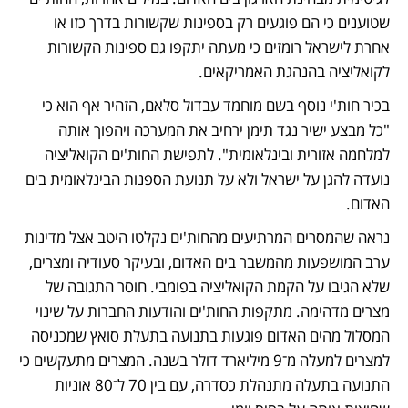
שטוענים כי הם פוגעים רק בספינות שקשורות בדרך כזו או 
אחרת לישראל רומזים כי מעתה יתקפו גם ספינות הקשורות 
לקואליציה בהנהגת האמריקאים.
בכיר חות'י נוסף בשם מוחמד עבדול סלאם, הזהיר אף הוא כי 
"כל מבצע ישיר נגד תימן ירחיב את המערכה ויהפוך אותה 
למלחמה אזורית ובינלאומית". לתפישת החות'ים הקואליציה 
נועדה להגן על ישראל ולא על תנועת הספנות הבינלאומית בים 
האדום.
נראה שהמסרים המרתיעים מהחות'ים נקלטו היטב אצל מדינות 
ערב המושפעות מהמשבר בים האדום, ובעיקר סעודיה ומצרים, 
שלא הגיבו על הקמת הקואליציה בפומבי. חוסר התגובה של 
מצרים מדהימה. מתקפות החות'ים והודעות החברות על שינוי 
המסלול מהים האדום פוגעות בתנועה בתעלת סואץ שמכניסה 
למצרים למעלה מ־9 מיליארד דולר בשנה. המצרים מתעקשים כי 
התנועה בתעלה מתנהלת כסדרה, עם בין 70 ל־80 אוניות 