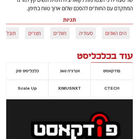
המתקדם עם החות'ים להסכם שלום ארוך טווח בתימן.
תגיות
הים האדום
סעודיה
חות'ים
מצרים
תובלה י
עוד בכלכליסט
פודקאסט
אנרגיה 360
כלכליסט טק
Scale Up
XIMUSNXT
CTECH
יסייה חדשה
נפתח בכרטיסייה חדשה