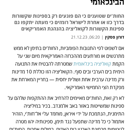
הבינלאומי
החות'ים שטוענים כי הם פוגעים רק בספינות שקשורות
בדרך כזו או אחרת לישראל רומזים כי מעתה יתקפו גם
ספינות הקשורות לקואליציה בהנהגת האמריקאים
דורון פסקין
|
06:20, 21.12.23
אם לשפוט לפי התגובות הפומביות, החות'ים בתימן לא ממש 
נפתח בכרטיסייה חדשה
מתרגשים או מורתעים מההכרזה האמריקאית מיום שני על 
הקמת 
קואליציה בינלאומית
 שמטרתה להבטיח את התנועה 
הימית בים הערבי ובים סוף. הקואליציה הזו כוללת 10 מדינות 
ורק מדינה ערבית אחת ושולית יחסית — בחריין המארחת את 
מפקדת הצי החמישי האמריקאי.
לא רק זאת, החות'ים מאיימים להרחיב את ההתקפות שלהם על 
ספינות שמשייטות באזור באב אלמנדב. בכיר במיליציה 
התימנית, הנתמכת על ידי איראן, מוחמד עלי אל־חות'י, הזהיר 
אתמול כי כל מדינה שתפעל נגד תימן, ספינותיה יהוו מטרה 
לגיטימית מבחינת הארגון בים האדום. במילים אחרות, החות'ים 