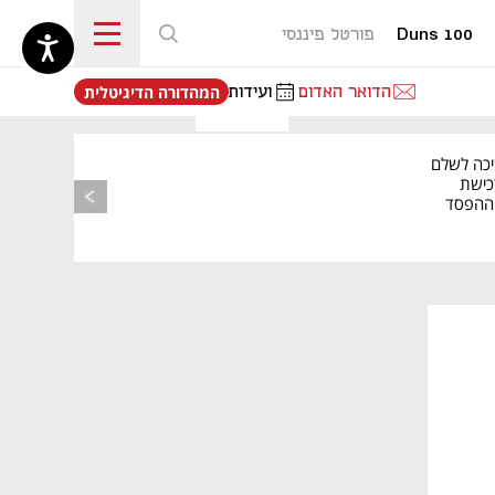
Duns 100
פורטל פיננסי
נפתח בכרטיסייה חדשה
הדואר האדום
ועידות
המהדורה הדיגיטלית
יכה לשלם
כישת
BASE: ההפסד
הרבעוני זינק ל-76