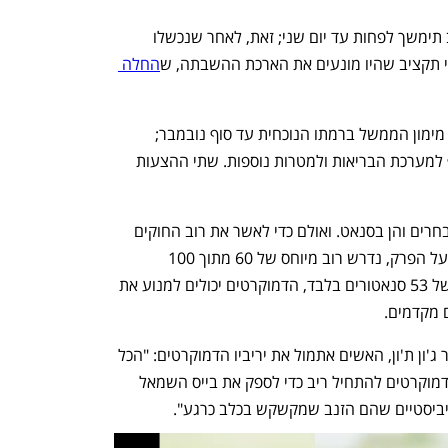
השבתת שירותי הממשל הפדרלי בארה"ב תימשך לפחות עד יום שני; זאת, לאחר שנכשלו 
קי תקציב שהיו מונעים את הארכת ההשבתה, ש
החלה 
ההצעה של הרפוליקנים כללה את המשך מימון הממשל ברמתו הנוכחית עד סוף נובמבר; 
ההצעה של הדמוקרטים כללה מימון נוסף למערכת הבריאות ולמטרות נוספות. שתי ההצעות 
הדמוקרטים נמצאים במיעוט הן בבית הנבחרים והן בסנאט. ואולם כדי לאשר את רוב החוקים 
בסנאט, בהם חוק התקציב הזמני שעומד על הפרק, נדרש רוב מיוחס של 60 מתוך 100 
סנאטורים. מאחר שלרפובליקנים יש רוב של 53 סנאטורים בלבד, הדמוקרטים יכולים למנוע את 
 מקדמים.
מנהיג הרוב הרפובליקני בסנאט, הסנאטור ג'ון ת'ון, האשים אתמול את יריביו הדמוקרטים: "הכל 
בעצם קשור בנשיא טראמפ ובצורך של הדמוקרטים להתחיל ריב כדי לספק את בייס השמאל 
טיביסטיים שהם הזנב שמקשקש בכלב כרגע". 