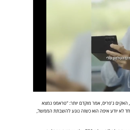
מנהיג המיעוט הדמוקרטי בבית הנבחרים, האקים ג'פריס, אמר מוקדם יותר: "טראמפ נמצא 
בתוכנית הנשיאותית להגנת עדים – אף אחד לא יודע איפה הוא כשזה נוגע להשבתת הממשל, 