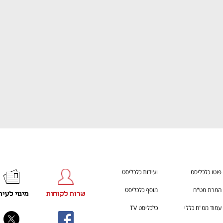
h – the gateway to Tech
You're NXT
פוטו כלכליסט
ועידות כלכליסט
המרת מט"ח
מוסף כלכליסט
שרות לקוחות
מינוי לעית
עמוד מט"ח כללי
כלכליסט TV