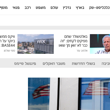
כלכליסט-טק
בארץ
נדל"ן
עולם
משפט
רכב
פנאי
מוסף
באלטשולר שחם
וויקס ממש
מפיקים לקחים: "זה
ביוקר על ר
כבר לא 'וואן מן' שואו
44
של גילעד"
אלמוג עזר
סופי שולמן
מיליון דולר
ביבה
בשולי החדשות
משבר האקלים
פיננשל טיימס