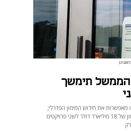
בלומברג)
הממשל תימשך
י
מאפשרות את חידוש המימון הפדרלי;
במקביל הורה טראמפ להקפיא מימון של 18 מיליארד דולר לשני פרויקטים
רק