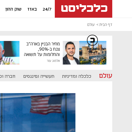
24/7
באזז
שוק ההון
דף הבית
עולם
מחיר הבניין בארה"ב
צנח ב-90%,
כלכליסט
דיגיטל
והחלומות על תשואה
גבוהה התנפצו
אלמוג עזר
עולם
כלכלה ומדיניות
תעשייה ופיננסים
חברה וס