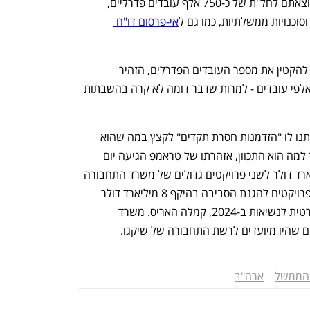
בינתיים, עצירת המימון עומדת להביא להוצאתם לחל"ת של כ-750 אלף עובדים פדרליים, 
וכנויות ממשלתיות, כמו גם ל
אי-פרסום דו"ח 
ממשל טראמפ, שפעל מתחילת הקדנציה להקטין את מספר העובדים הפדרלים, הזהיר 
שההשבתה עשויה להוביל לפיטורים של אלפי עובדים - למרות שדבר דומה לא קרה בהשבתות 
טראמפ אמר ביום חמישי כי הדמוקרטים נתנו לו "הזדמנות חסרת תקדים" לקצץ במה שהוא 
כינה "סוכנויות דמוקרטיות". בעוד לא ברור למה הוא התכוון, אזהרתו של טראמפ הגיעה יום 
לאחר שממשלו הקפיא מימון של 18 מיליארד דולר לשני פרויקטים גדולים של משרד התחבורה 
בניו יורק, והודיע שמשרד האנרגיה ביטל פרויקטים להגנת הסביבה בהיקף 8 מיליארד דולר 
ב-16 מדינות בהן זכתה המועמדת הדמוקרטית לנשיאות ב-2024, קמלה האריס. משרד 
הממשל
ארה"ב