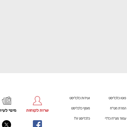
ענף במתח גבוה
מדברים כלכלה, עסקים ומה שב
פוטו כלכליסט
ועידות כלכליסט
המרת מט"ח
מוסף כלכליסט
שרות לקוחות
מינוי לעית
עמוד מט"ח כללי
כלכליסט TV