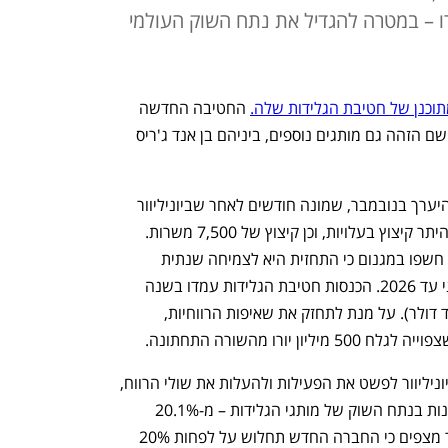
ורו – במטרה להגדיל את נתח השוק העולמי
תוכנן של חטיבת הגלידות שלה.
 החטיבה החדשה 
תיקרא מגנום ותכלול מלבד המותג בעל השם הזהה גם מותגים נוספים, ביניהם בן אנד ג'ריס 
ההנפקה של חטיבת הגלידות מתוכננת להיערך בנובמבר, שמונה חודשים לאחר שביוניליוור 
חשפו לראשונה את התוכנית שכוללת בין היתר קיצוץ בעלויות, וכן קיצוץ של 7,500 משרות. 
באירוע מיוחד שנערך אתמול (ג') בלונדון, חשפו במגנום כי התחזית היא לצמיחה שנתית 
בשיעור ממוצע של 3%-5% בטווח הבינוני עד 2026. הכנסות חטיבת הגלידות עמדו בשנה 
שעברה על 7.9 מיליארד יורו (9.3 מיליארד דולר). על מנת לתחזק את שאיפות הרווחיות, 
ורו מהשורה התחתונה. 
הפיצול של חטיבת הגלידות נועד לעזור ליוניליוור לפשט את הפעילות ולהעלות את שולי הרווח, 
וכן אמור לבלום את הירידה בשנים האחרונות בנתח השוק של מותגי הגלידות – מ-20.1% 
ל-19.9% בין 2016 ל-2023. כך, ביוניליוור מצפים כי החברה החדש תחלוש על לפחות 20% 