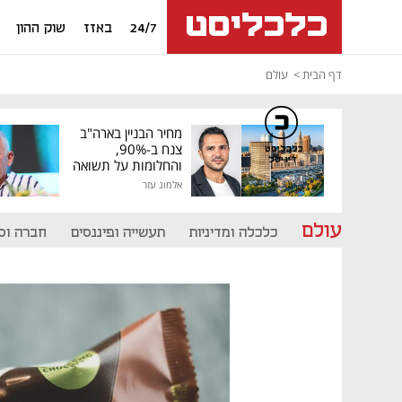
24/7
באזז
שוק ההון
דף הבית
עולם
מחיר הבניין בארה"ב
צנח ב-90%,
כלכליסט
דיגיטל
והחלומות על תשואה
גבוהה התנפצו
אלמוג עזר
עולם
כלכלה ומדיניות
תעשייה ופיננסים
חברה וס