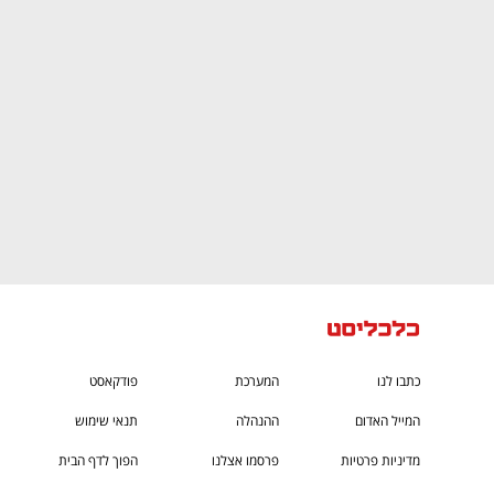
CTech – the
הבית של ההייטק הישראלי
כתבו לנו
המערכת
פודקאסט
המייל האדום
ההנהלה
תנאי שימוש
מדיניות פרטיות
פרסמו אצלנו
הפוך לדף הבית