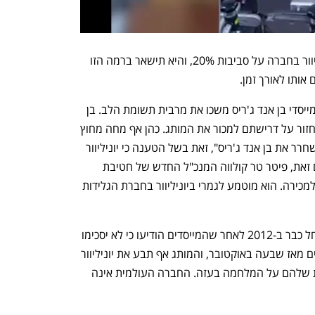
לאחר ההנפקה תעמוד ההחזקה של יוניליוור בחברה על סביבות 20%, והיא תישאר ברמה הזו 
תו לאורך זמן. 
ביוניליוור אמנם ניסו להציג טון חגיגי, אך מייסדי בן אנד ג'ריס משכו את מרבית תשומת הלב. בן 
כהן וג'רי גרינפילד ניצלו את האירוע כדי לחזור על דרישתם למכור את המותג. כהן אף מחה מחוץ 
למלון בלונדון בו התקיים האירוע וקרא "לשחרר את בן אנד ג'ריס", זאת בשל הטענה כי יוניליוור 
פוגעת בערכים החברתיים של המותג. עם זאת, פיטר טר קולווה המנכ"ל החדש של חטיבת 
הגלידות, פסל את האפשרות. "המותג לא למכירה. הוא מוטמע לגמרי ביוניליוור בחברת הגלידות 
הסכסוך בין בן אנד ג'ריס והחברה האם החל כבר ב-2012 לאחר שהמייסדים הודיעו כי לא יסכימו 
למכור את הגלידה בהתנחלויות. הוא הסלים מאז שבעה באוקטובר, והמותג אף תבע את יוניליוור 
בטענה שהוא פועל להשתיק את הביקורת שלהם על המלחמה בעזה. החברה העולמית אינה 