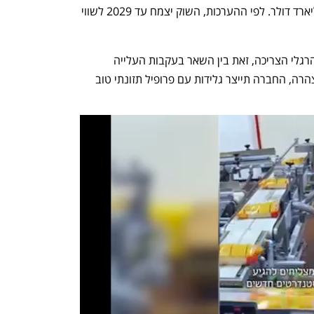
משוק הגלידות העולמי המוערך ב-88 מיליארד דולר. לפי ההערכות, השוק יצמח עד 2029 לשווי 
במגנום מתכוונים גם לענות על השינוי בהרגלי הצריכה, זאת בין השאר בעקבות העלייה 
בפופולריות של תרופות ההרזייה. לפי ההצהרה, החברה תייצר גלידות עם פרופיל תזונתי טוב 