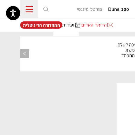
Duns 100
פורטל פיננסי
נפתח בכרטיסייה חדשה
הדואר האדום
ועידות
המהדורה הדיגיטלית
יכה לשלם
כישת
BASE: ההפסד
הרבעוני זינק ל-76