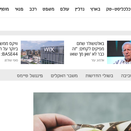
כלכליסט-טק
בארץ
נדל"ן
עולם
משפט
רכב
פנאי
מוסף
באלטשולר שחם
וויקס ממש
מפיקים לקחים: "זה
ביוקר על ר
כבר לא 'וואן מן' שואו
44
של גילעד"
אלמוג עזר
סופי שולמן
מיליון דולר
ביבה
בשולי החדשות
משבר האקלים
פיננשל טיימס