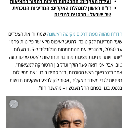
ועידת האקלים: ההבטחות חייבות להפוך למציאות
דו"ח ראשון למנהלת האקלים: המדיניות הנוכחית 
של ישראל - הרסנית למדינה
הדו"ח מהווה מפת דרכים מקיפה ראשונה
 שמתווה את הצעדים 
שעל המדינות לנקוט כדי להגיע לאיפוס מלא של פליטות פחמן 
עד 2050, ולהגביל את ההתחממות הגלובלית ל-1.5 מעלות. 
"יותר ויותר מדינות מציגות מחויבויות חדשות לאפס פליטות וזה 
טוב, אבל אני רואה פער הולך וגדל בין הרטוריקה למציאות", 
אמר ל"גרדיאן" ראש הסוכנות, ד"ר פתיח בירו. "אם ממשלות 
רציניות לגבי משבר האקלים, אסור להן לבצע השקעות חדשות 
בנפט, בגז ובפחם החל מעכשיו – מהשנה הזו".