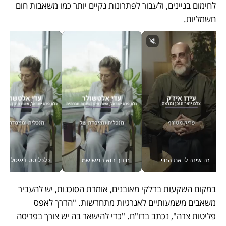
לחימום בניינים, ולעבור לפתרונות נקיים יותר כמו משאבות חום 
חשמליות.
זה שינה לי את החיים: איך עידו איז'ק הופך את הסמארטפון לכלי צילום מקצועי_v
חינוך הוא המשישמה של החיים שלי - V
כלכליסט דיגיטל
במקום השקעות בדלקי מאובנים, אומרת הסוכנות, יש להעביר 
משאבים משמעותיים לאנרגיות מתחדשות. "הדרך לאפס 
פליטות צרה", נכתב בדו"ח. "כדי להישאר בה יש צורך בפריסה 