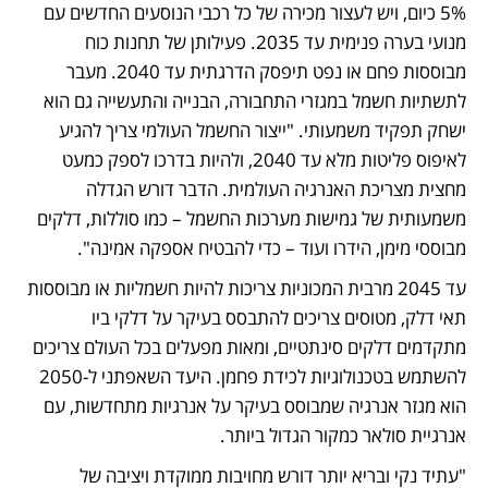
5% כיום, ויש לעצור מכירה של כל רכבי הנוסעים החדשים עם 
מנועי בערה פנימית עד 2035. פעילותן של תחנות כוח 
מבוססות פחם או נפט תיפסק הדרגתית עד 2040. מעבר 
לתשתיות חשמל במגזרי התחבורה, הבנייה והתעשייה גם הוא 
ישחק תפקיד משמעותי. "ייצור החשמל העולמי צריך להגיע 
לאיפוס פליטות מלא עד 2040, ולהיות בדרכו לספק כמעט 
מחצית מצריכת האנרגיה העולמית. הדבר דורש הגדלה 
משמעותית של גמישות מערכות החשמל – כמו סוללות, דלקים 
מבוססי מימן, הידרו ועוד – כדי להבטיח אספקה אמינה".
עד 2045 מרבית המכוניות צריכות להיות חשמליות או מבוססות 
תאי דלק, מטוסים צריכים להתבסס בעיקר על דלקי ביו 
מתקדמים דלקים סינתטיים, ומאות מפעלים בכל העולם צריכים 
להשתמש בטכנולוגיות לכידת פחמן. היעד השאפתני ל-2050 
הוא מגזר אנרגיה שמבוסס בעיקר על אנרגיות מתחדשות, עם 
אנרגיית סולאר כמקור הגדול ביותר.
"עתיד נקי ובריא יותר דורש מחויבות ממוקדת ויציבה של 