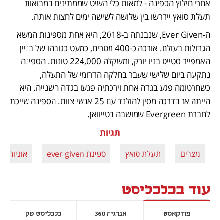
אחרי חילוץ הספינה - למאות כלי השיט שממתינים במבואות 
תעלת סואץ יידרשו בין שלושה לשישה ימים לחצות אותה.
ה-Ever Given, שנבנתה ב-2018, היא אחת מספינות המשא 
הגדולות בעולם. אורכה כ-400 מטרים, כמעט כגובהו של בניין 
האמפייר סטייט בניו יורק, ומשקלה 224,000 טונות. הספינה 
נתקעה ביום שלישי שעבר בחלקה הדרומי של התעלה, 
כשחרטומה פגע בגדה אחת וירכתיה פגעו בגדה השנייה. היא 
הייתה אז בדרכה מסין להולנד עם 25 אנשי צוות. הספינה שייכת 
לחברת Evergreen שמושבה בטייוואן.
תגיות
מצרים
תעלת סואץ
ספינת ever given
אוניות מ
עוד בכלכליסט
פודקאסט
אנרגיה 360
כלכליסט טק