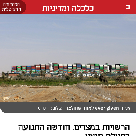
המהדורה
כלכלה ומדיניות
הדיגיטלית
אנייה ever given לאחר שחולצה
| צילום: רויטרס
הרשויות במצרים: חודשה התנועה