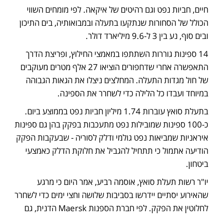
חיים, חביות נפט וגם רהיטים של איקאה. לפי מומחים השווי 
הכולל של הסחורות שנתקעו בתעלה ובמבואותיה, בים התיכון 
ובים סוף, נע בין 3 ל-9.6 מיליארד דולר. 
14 ספינות גוררות השתתפו במאמצי החילוץ, ופריצת הדרך 
התאפשרה אחרי שדחפורים הוציאו 27 אלף מטרים מעוקבים 
של חול מגדות התעלה. המחלצים ניצלו את הגאות הגבוהה 
במיוחד ועבדו כל הלילה כדי לשחרר את הספינה.
בתעלת סואץ עוברות 1.74 מיליון חביות נפט בממוצע ביום. 
כ-100 ספינות שמובילות נפט מתעכבות בפקק בהן גם ספינות 
איראניות שמביאות נפט גולמי ודלק לסוריה - שבעקבות הפקק 
הודיעה אתמול כי תתחיל להגביל את חלוקת הדלק כאמצעי 
ביטחון. 
יו"ר רשות תעלת סואץ, אוסמה רביע, אמר היום כי מרגע 
שהאירוע יסתיים יידרשו בסביבות שלושה וחצי ימים כדי לשחרר 
לחלוטין את הפקק. לפי חברת הספנות Maersk הדנית, גם 