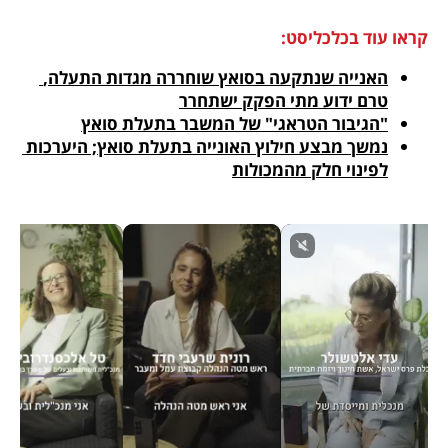
קראו עוד בכלכליסט:
האנייה שנתקעה בסואץ שוחררה מגדות התעלה, 
טרם ידוע מתי הפקק ישתחרר
"הגיבור הטראגי" של המשבר בתעלת סואץ
נמשך מבצע חילוץ האונייה בתעלת סואץ; היערכות 
לפינוי חלק מהמכולות