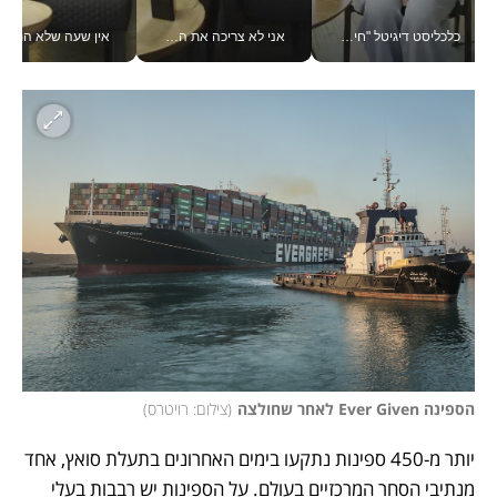
כלכליסט דיגיטל "חינוך הוא המשימה של החיים שלי"_v
אני לא צריכה את המשרד: רונית שרעבי-חדד מנהלת ארגון של 30000 עובדים מכל מקום_v
אין שעה שלא התעסקתי במשבר - טל אלכסנדרוביץ’ שגב מנהלת משברים
הספינה Ever Given לאחר שחולצה
(
צילום: רויטרס
)
יותר מ-450 ספינות נתקעו בימים האחרונים בתעלת סואץ, אחד 
מנתיבי הסחר המרכזיים בעולם. על הספינות יש רבבות בעלי 